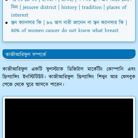
নিন | Jessore district | history | tradition | places of
interest
স্তন ক্যানসার কি | ৮০ ভাগ নারী জানেন না স্তন ক্যানসার কি |
80% of women cancer do not know what breast
কাজীআরিফুল সম্পর্কে
কাজীআরিফুল একটি ফুলস্ট্যাক ডিজিটাল মার্কেটিং কোম্পানি এবং
ফ্রিল্যান্সিং ইনস্টিটিউট। কাজীআরিফুল ফ্রিল্যান্সিং শিখুন আর ফেসবুক
পেজে থেকে ঘুরে আসতে পারেন।