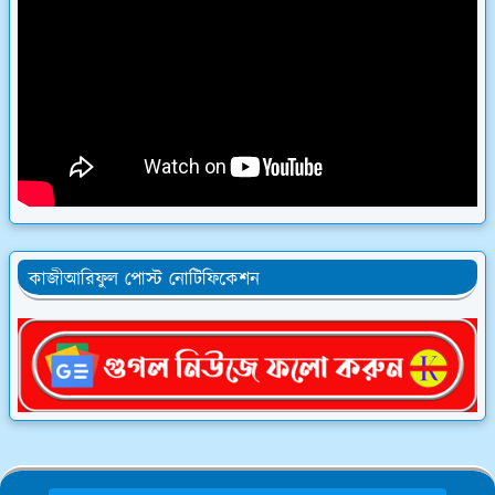
কাজীআরিফুল পোস্ট নোটিফিকেশন