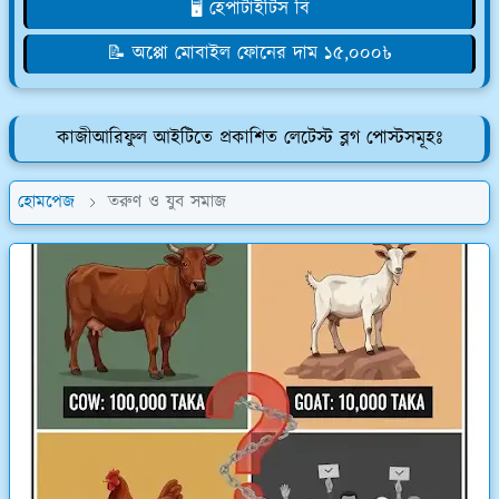
🖥️ হেপাটাইটিস বি
📝 অপ্পো মোবাইল ফোনের দাম ১৫,০০০৳
কাজীআরিফুল আইটিতে প্রকাশিত লেটেস্ট ব্লগ পোস্টসমূহঃ
হোমপেজ
তরুণ ও যুব সমাজ