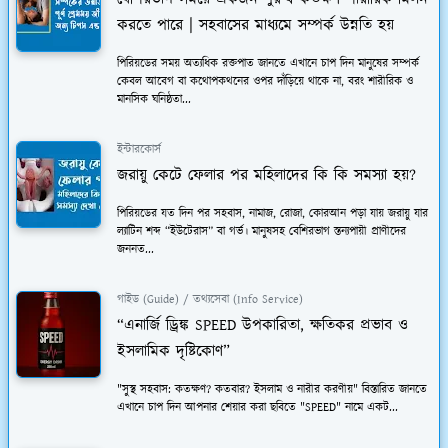
করতে পারে | সহবাসের মাধ্যমে সম্পর্ক উন্নতি হয়
পিরিয়ডের সময় অত্যধিক রক্তপাত জানতে এখানে চাপ দিন মানুষের সম্পর্ক
কেবল আবেগ বা কথোপকথনের ওপর দাঁড়িয়ে থাকে না, বরং শারীরিক ও
মানসিক ঘনিষ্ঠতা...
ইন্টারকোর্স
জরায়ু কেটে ফেলার পর মহিলাদের কি কি সমস্যা হয়?
পিরিয়ডের যত দিন পর সহবাস, নামাজ, রোজা, কোরআন পড়া যায় জরায়ু যার
ল্যাটিন শব্দ “ইউটেরাস” বা গর্ভ। মানুষসহ বেশিরভাগ স্তন্যপায়ী প্রাণীদের
জননত...
গাইড (Guide) / তথ্যসেবা (Info Service)
“এনার্জি ড্রিঙ্ক SPEED উপকারিতা, ক্ষতিকর প্রভাব ও
ইসলামিক দৃষ্টিকোণ”
"সুস্থ সহবাস: কতক্ষণ? কতবার? ইসলাম ও নারীর করণীয়" বিস্তারিত জানতে
এখানে চাপ দিন আপনার শেয়ার করা ছবিতে "SPEED" নামে একট...