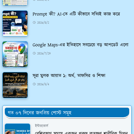
Prompt কী? AI-তে এটি কীভাবে সত্যিই কাজ করে
2026/8/2
Google Maps-এর ইতিহাসে সবচেয়ে বড় আপডেট এলো
2026/7/29
সূরা মুলক আয়াত ১: অর্থ, তাফসির ও শিক্ষা
2026/5/4
গত ০৭ দিনের জনপ্রিয় পোস্ট সমূহ
ইন্টারকোর্স
বেশিরভাগ সময়ে একজন পুরুষ কতক্ষণ শারীরিক মিলন