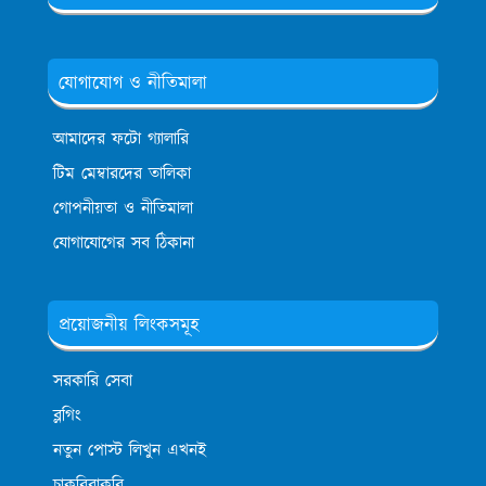
যোগাযোগ ও নীতিমালা
আমাদের ফটো গ্যালারি
টিম মেম্বারদের তালিকা
গোপনীয়তা ও নীতিমালা
যোগাযোগের সব ঠিকানা
প্রয়োজনীয় লিংকসমূহ
সরকারি সেবা
ব্লগিং
নতুন পোস্ট লিখুন এখনই
চাকরিবাকরি