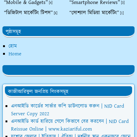
“Mobile & Gadgets”
“Smartphone Reviews”
[4]
[3]
“ডিজিটাল মার্কেটিং টিপস”
“সোশ্যাল মিডিয়া মার্কেটিং”
[5]
[1]
পৃষ্ঠাসমূহ
হোম
Home
কাজীআরিফুল জনপ্রিয় লিংকসমূহ
এনআইডি কার্ডের সার্ভার কপি ডাউনলোড করুন | NID Card
Server Copy 2022
এনআইডি কার্ড হারিয়ে গেলে কিভাবে বের করবেন | NID Card
Reissue Online | www.kaziariful.com
যশোর জেলার | ইতিহাস | ঐতিহ্য | দর্শনীয় স্থান একনজরে জেনে