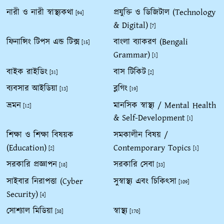
নারী ও নারী স্বাস্থ্যকথা
প্রযুক্তি ও ডিজিটাল (Technology
[94]
& Digital)
[7]
ফিনান্সিং টিপস এন্ড টিক্স
বাংলা ব্যাকরণ (Bengali
[15]
Grammar)
[1]
বাইক রাইডিং
বাস টিকিট
[31]
[2]
ব্যবসার আইডিয়া
ব্লগিং
[13]
[19]
ভ্রমন
মানসিক স্বাস্থ্য / Mental Health
[12]
& Self-Development
[1]
শিক্ষা ও শিক্ষা বিষয়ক
সমকালীন বিষয় /
(Education)
Contemporary Topics
[2]
[1]
সরকারি প্রজ্ঞাপন
সরকারি সেবা
[18]
[33]
সাইবার নিরাপত্তা (Cyber
সুস্বাস্থ্য এবং চিকিৎসা
[109]
Security)
[4]
সোশ্যাল মিডিয়া
স্বাস্থ্য
[38]
[170]