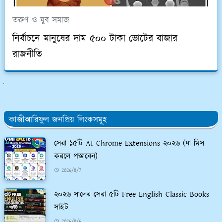
তরুণ ও যুব সমাজ
নির্বাচনে মানুষের দাম ৫০০ টাকা ভোটের বাজার
রাজনীতি
ুলো দেখুন
কাজীআরিফুল জনপ্রিয় লিংকসমূহ
সেরা ১৫টি AI Chrome Extensions ২০২৬ (যা মিস
করলে পস্তাবেন)
2026/8/7
২০২৬ সালের সেরা ৫টি Free English Classic Books
সাইট
2026/8/6