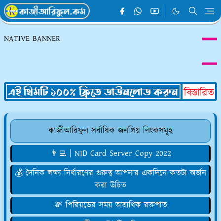
NATIVE BANNER
কাজীআরিফুল সর্বাধিক জনপ্রিয় লিংকসমূহ
👨‍💻 | NID Card Server Copy 2022
💰 দৈনিক লক্ষ্য নির্ধারণের গুরুত্ব আপনার একদিনে কতটা অর্জন
করা উচিত
💸 পিরিয়ডের সময় অত্যধিক রক্তপাত