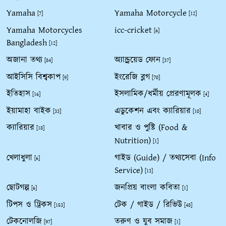
Yamaha
Yamaha Motorcycle
[7]
[12]
Yamaha Motorcycles
icc-cricket
[6]
Bangladesh
[12]
অজানা তথ্য
অ্যান্ড্রয়েড ফোন
[84]
[37]
আইসিসি বিশ্বকাপ
ইংরেজি ব্লগ
[9]
[70]
ইতিহাস
ইসলামিক/ধর্মীয় প্রেরণামূলক
[16]
[4]
ইয়ামাহা বাইক
এডুকেশন এবং ক্যারিয়ার
[33]
[10]
ক্যারিয়ার
খাবার ও পুষ্টি (Food &
[18]
Nutrition)
[1]
খেলাধুলা
গাইড (Guide) / তথ্যসেবা (Info
[6]
Service)
[13]
ছোটগল্প
জনপ্রিয় বাংলা কবিতা
[6]
[1]
টিপস ও ট্রিকস
টেক / গাইড / রিভিউ
[153]
[48]
টেকনোলজি
তরুণ ও যুব সমাজ
[97]
[1]