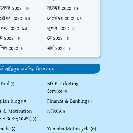
িসেম্বর 2022
নভেম্বর 2022
[10]
[16]
ক্টোবর 2022
সেপ্টেম্বর 2022
[13]
[37]
গস্ট 2022
জুলাই 2022
[32]
[7]
ুন 2022
মে 2022
[4]
[2]
প্রিল 2022
মার্চ 2022
[4]
[1]
জীআরিফুল জনপ্রিয় লিংকসমূহ
 Tool
BD E-Ticketing
[2]
Service
[8]
glish blog
Finance & Banking
[135]
[1]
fe & Motivation
NTRCA
[6]
বন ও অনুপ্রেরণা)
[1]
maha
Yamaha Motorcycle
[7]
[12]