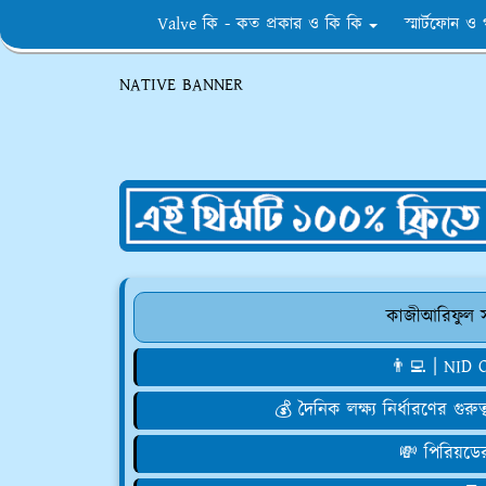
Valve কি - কত প্রকার ও কি কি
স্মার্টফোন ও
NATIVE BANNER
কাজীআরিফুল সর
👨‍💻 | NID
💰 দৈনিক লক্ষ্য নির্ধারণের গ
💸 পিরিয়ডে