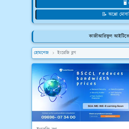
🖥️
📝 অপ্পো মোব
কাজীআরিফুল আইটিতে প্
হোমপেজ
ইংরেজি ব্লগ