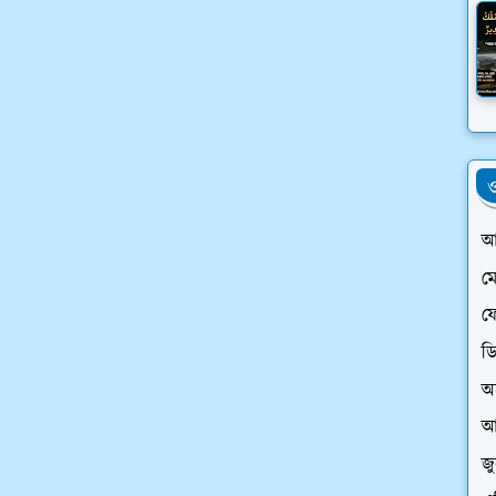
ও
আ
ম
ফে
ড
অ
আ
জ