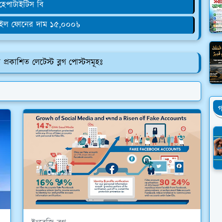
 হেপাটাইটিস বি
াইল ফোনের দাম ১৫,০০০৳
রকাশিত লেটেস্ট ব্লগ পোস্টসমূহঃ
গ