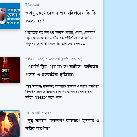
ইন্টারকোর্স
জরায়ু কেটে ফেলার পর মহিলাদের কি কি
সমস্যা হয়?
পিরিয়ডের যত দিন পর সহবাস, নামাজ, রোজা, কোরআন
পড়া যায় জরায়ু যার ল্যাটিন শব্দ “ইউটেরাস” বা গর্ভ।
মানুষসহ বেশিরভাগ স্তন্যপায়ী প্রাণীদের জননত...
গাইড (Guide) / তথ্যসেবা (Info Service)
“এনার্জি ড্রিঙ্ক SPEED উপকারিতা, ক্ষতিকর
প্রভাব ও ইসলামিক দৃষ্টিকোণ”
"সুস্থ সহবাস: কতক্ষণ? কতবার? ইসলাম ও নারীর করণীয়"
বিস্তারিত জানতে এখানে চাপ দিন আপনার শেয়ার করা
ছবিতে "SPEED" নামে একট...
নারী ও নারী স্বাস্থ্যকথা
"সুস্থ সহবাস: কতক্ষণ? কতবার? ইসলাম ও
নারীর করণীয়"