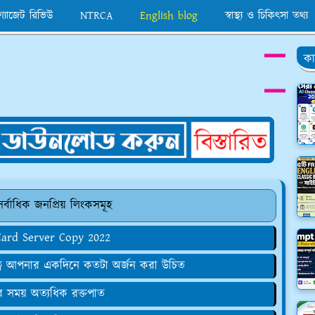
 গ্যাজেট রিভিউ
NTRCA
English blog
স্বাস্থ্য ও চিকিৎসা তথ্য
কা
্বাধিক জনপ্রিয় লিংকসমূহ
 Card Server Copy 2022
ুরুত্ব আপনার একদিনে কতটা অর্জন করা উচিত
র সময় অত্যধিক রক্তপাত