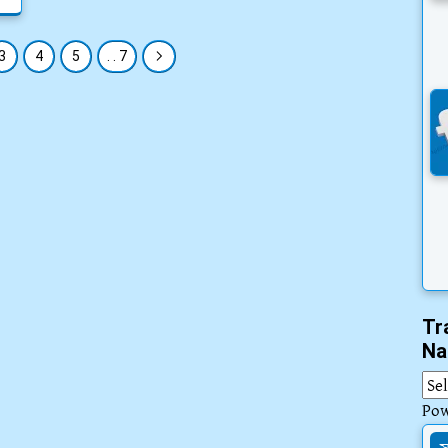
3
4
5
. . 7
Tr
Na
Po