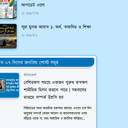
আপডেট এলো
2026/7/29
সূরা মুলক আয়াত ১: অর্থ, তাফসির ও শিক্ষা
2026/5/4
ত ০৭ দিনের জনপ্রিয় পোস্ট সমূহ
ইন্টারকোর্স
বেশিরভাগ সময়ে একজন পুরুষ কতক্ষণ
শারীরিক মিলন করতে পারে | সহবাসের
মাধ্যমে সম্পর্ক উন্নতি হয়
পিরিয়ডের সময় অত্যধিক রক্তপাত জানতে এখানে চাপ দিন
মানুষের সম্পর্ক কেবল আবেগ বা কথোপকথনের ওপর
দাঁড়িয়ে থাকে না, বরং শারীরিক ও মানসিক ঘনিষ্ঠতা...