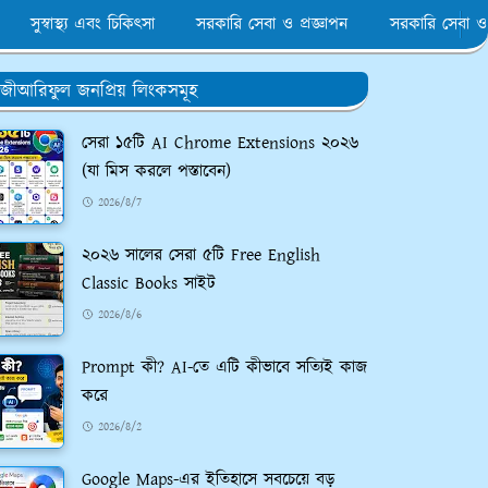
সুস্বাস্থ্য এবং চিকিৎসা
সরকারি সেবা ও প্রজ্ঞাপন
সরকারি সেবা ও
জীআরিফুল জনপ্রিয় লিংকসমূহ
সেরা ১৫টি AI Chrome Extensions ২০২৬
(যা মিস করলে পস্তাবেন)
2026/8/7
২০২৬ সালের সেরা ৫টি Free English
Classic Books সাইট
2026/8/6
Prompt কী? AI-তে এটি কীভাবে সত্যিই কাজ
করে
2026/8/2
Google Maps-এর ইতিহাসে সবচেয়ে বড়