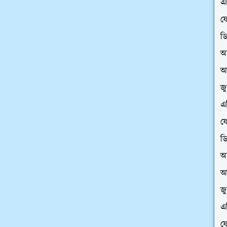
এ
ফে
ড
অ
আ
জ
এ
ফে
ড
অ
আ
জ
এ
ফে