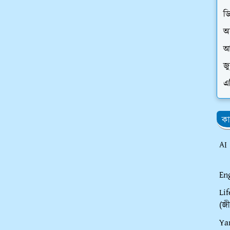
ড
অ
আ
জ
এ
কা
AI
En
Li
(জী
Ya