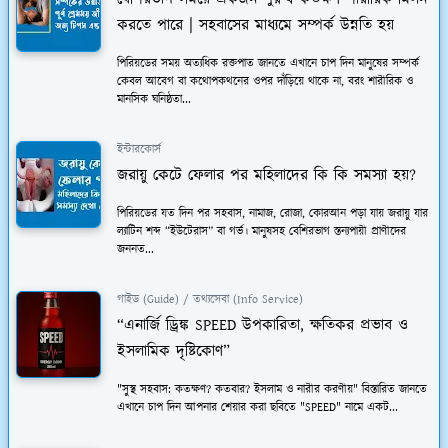
করতে পারে | সহবাসের মাধ্যমে সম্পর্ক উন্নতি হয়
পিরিয়ডের সময় অত্যধিক রক্তপাত জানতে এখানে চাপ দিন মানুষের সম্পর্ক
কেবল আবেগ বা কথোপকথনের ওপর দাঁড়িয়ে থাকে না, বরং শারীরিক ও
মানসিক ঘনিষ্ঠতা...
ইন্টারকোর্স
জরায়ু কেটে ফেলার পর মহিলাদের কি কি সমস্যা হয়?
পিরিয়ডের যত দিন পর সহবাস, নামাজ, রোজা, কোরআন পড়া যায় জরায়ু যার
ল্যাটিন শব্দ “ইউটেরাস” বা গর্ভ। মানুষসহ বেশিরভাগ স্তন্যপায়ী প্রাণীদের
জননত...
গাইড (Guide) / তথ্যসেবা (Info Service)
“এনার্জি ড্রিঙ্ক SPEED উপকারিতা, ক্ষতিকর প্রভাব ও
ইসলামিক দৃষ্টিকোণ”
"সুস্থ সহবাস: কতক্ষণ? কতবার? ইসলাম ও নারীর করণীয়" বিস্তারিত জানতে
এখানে চাপ দিন আপনার শেয়ার করা ছবিতে "SPEED" নামে একট...