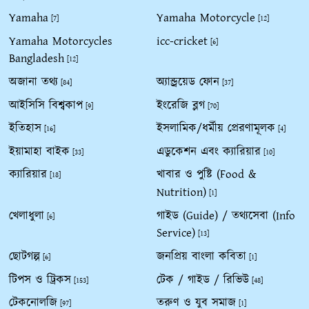
Yamaha
Yamaha Motorcycle
[7]
[12]
Yamaha Motorcycles
icc-cricket
[6]
Bangladesh
[12]
অজানা তথ্য
অ্যান্ড্রয়েড ফোন
[84]
[37]
আইসিসি বিশ্বকাপ
ইংরেজি ব্লগ
[9]
[70]
ইতিহাস
ইসলামিক/ধর্মীয় প্রেরণামূলক
[16]
[4]
ইয়ামাহা বাইক
এডুকেশন এবং ক্যারিয়ার
[33]
[10]
ক্যারিয়ার
খাবার ও পুষ্টি (Food &
[18]
Nutrition)
[1]
খেলাধুলা
গাইড (Guide) / তথ্যসেবা (Info
[6]
Service)
[13]
ছোটগল্প
জনপ্রিয় বাংলা কবিতা
[6]
[1]
টিপস ও ট্রিকস
টেক / গাইড / রিভিউ
[153]
[48]
টেকনোলজি
তরুণ ও যুব সমাজ
[97]
[1]