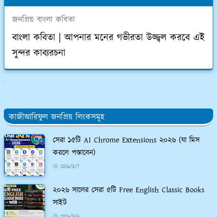
জনপ্রিয় বাংলা কবিতা
বাংলা কবিতা | আপনার মনের গভীরতা উজ্জ্বল করবে এই
সুন্দর কাব্যরচনা
ুলো দেখুন
কাজীআরিফুল জনপ্রিয় লিংকসমূহ
সেরা ১৫টি AI Chrome Extensions ২০২৬ (যা মিস
করলে পস্তাবেন)
2026/8/7
২০২৬ সালের সেরা ৫টি Free English Classic Books
সাইট
2026/8/6