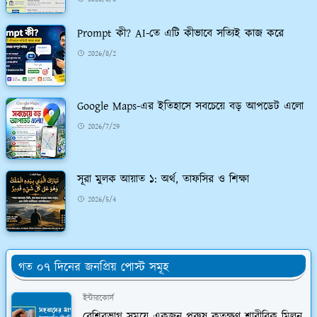
Prompt কী? AI-তে এটি কীভাবে সত্যিই কাজ করে
2026/8/2
Google Maps-এর ইতিহাসে সবচেয়ে বড় আপডেট এলো
2026/7/29
সূরা মুলক আয়াত ১: অর্থ, তাফসির ও শিক্ষা
2026/5/4
গত ০৭ দিনের জনপ্রিয় পোস্ট সমূহ
ইন্টারকোর্স
বেশিরভাগ সময়ে একজন পুরুষ কতক্ষণ শারীরিক মিলন