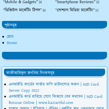
“Mobile & Gadgets”
“Smartphone Reviews”
[4]
[3]
“ডিজিটাল মার্কেটিং টিপস”
“সোশ্যাল মিডিয়া মার্কেটিং”
[5]
[1]
পৃষ্ঠাসমূহ
হোম
Home
কাজীআরিফুল জনপ্রিয় লিংকসমূহ
এনআইডি কার্ডের সার্ভার কপি ডাউনলোড করুন | NID Card
Server Copy 2022
এনআইডি কার্ড হারিয়ে গেলে কিভাবে বের করবেন | NID Card
Reissue Online | www.kaziariful.com
যশোর জেলার | ইতিহাস | ঐতিহ্য | দর্শনীয় স্থান একনজরে জেনে