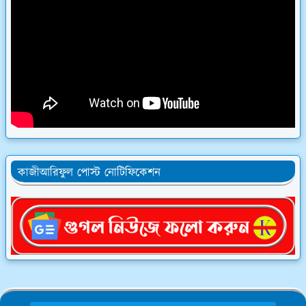
কাজীআরিফুল পোস্ট নোটিফিকেশন