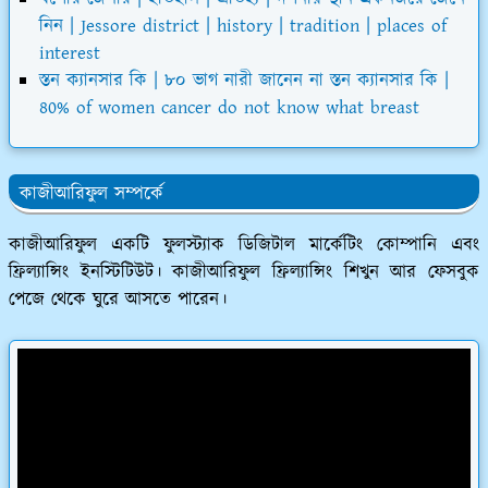
নিন | Jessore district | history | tradition | places of
interest
স্তন ক্যানসার কি | ৮০ ভাগ নারী জানেন না স্তন ক্যানসার কি |
80% of women cancer do not know what breast
কাজীআরিফুল সম্পর্কে
কাজীআরিফুল একটি ফুলস্ট্যাক ডিজিটাল মার্কেটিং কোম্পানি এবং
ফ্রিল্যান্সিং ইনস্টিটিউট। কাজীআরিফুল ফ্রিল্যান্সিং শিখুন আর ফেসবুক
পেজে থেকে ঘুরে আসতে পারেন।