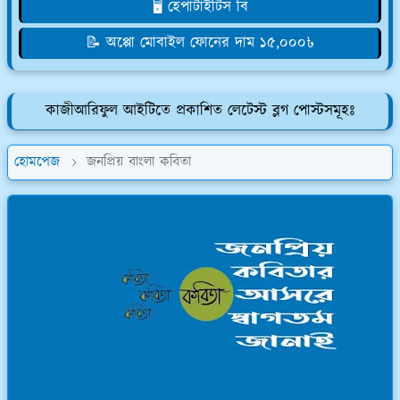
🖥️ হেপাটাইটিস বি
📝 অপ্পো মোবাইল ফোনের দাম ১৫,০০০৳
কাজীআরিফুল আইটিতে প্রকাশিত লেটেস্ট ব্লগ পোস্টসমূহঃ
হোমপেজ
জনপ্রিয় বাংলা কবিতা