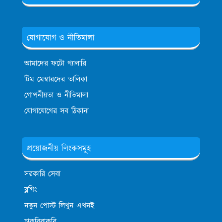
যোগাযোগ ও নীতিমালা
আমাদের ফটো গ্যালারি
টিম মেম্বারদের তালিকা
গোপনীয়তা ও নীতিমালা
যোগাযোগের সব ঠিকানা
প্রয়োজনীয় লিংকসমূহ
সরকারি সেবা
ব্লগিং
নতুন পোস্ট লিখুন এখনই
চাকরিবাকরি