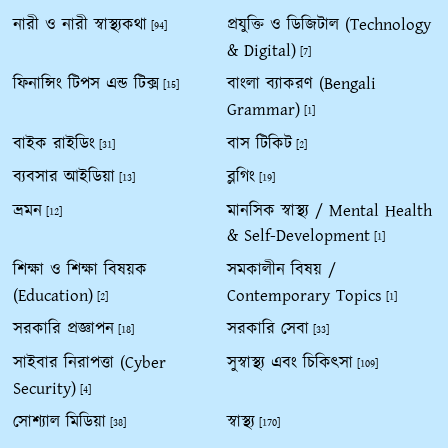
নারী ও নারী স্বাস্থ্যকথা
প্রযুক্তি ও ডিজিটাল (Technology
[94]
& Digital)
[7]
ফিনান্সিং টিপস এন্ড টিক্স
বাংলা ব্যাকরণ (Bengali
[15]
Grammar)
[1]
বাইক রাইডিং
বাস টিকিট
[31]
[2]
ব্যবসার আইডিয়া
ব্লগিং
[13]
[19]
ভ্রমন
মানসিক স্বাস্থ্য / Mental Health
[12]
& Self-Development
[1]
শিক্ষা ও শিক্ষা বিষয়ক
সমকালীন বিষয় /
(Education)
Contemporary Topics
[2]
[1]
সরকারি প্রজ্ঞাপন
সরকারি সেবা
[18]
[33]
সাইবার নিরাপত্তা (Cyber
সুস্বাস্থ্য এবং চিকিৎসা
[109]
Security)
[4]
সোশ্যাল মিডিয়া
স্বাস্থ্য
[38]
[170]