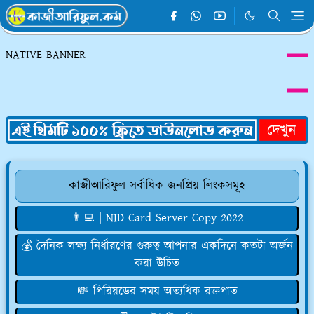
NATIVE BANNER
কাজীআরিফুল সর্বাধিক জনপ্রিয় লিংকসমূহ
👨‍💻 | NID Card Server Copy 2022
💰 দৈনিক লক্ষ্য নির্ধারণের গুরুত্ব আপনার একদিনে কতটা অর্জন
করা উচিত
💸 পিরিয়ডের সময় অত্যধিক রক্তপাত