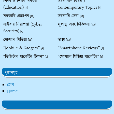
শিক্ষা ও শিক্ষা বিষয়ক
সমকালীন বিষয় /
(Education)
Contemporary Topics
[2]
[1]
সরকারি প্রজ্ঞাপন
সরকারি সেবা
[18]
[33]
সাইবার নিরাপত্তা (Cyber
সুস্বাস্থ্য এবং চিকিৎসা
[109]
Security)
[4]
সোশ্যাল মিডিয়া
স্বাস্থ্য
[38]
[170]
“Mobile & Gadgets”
“Smartphone Reviews”
[4]
[3]
“ডিজিটাল মার্কেটিং টিপস”
“সোশ্যাল মিডিয়া মার্কেটিং”
[5]
[1]
পৃষ্ঠাসমূহ
হোম
Home