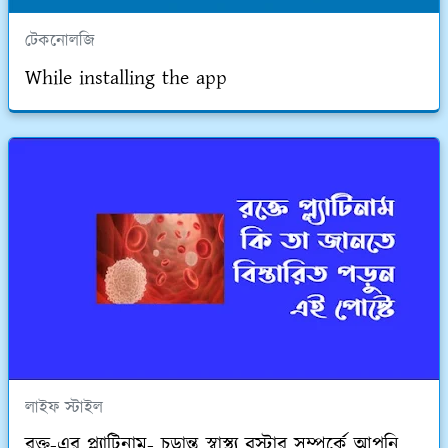
টেকনোলজি
While installing the app
লাইফ স্টাইল
রক্ত-এর প্ল্যাটিনাম- চূড়ান্ত স্বাস্থ্য বুস্টার সম্পর্কে আপনি