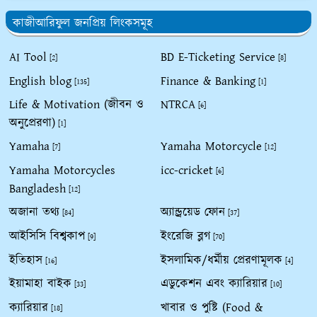
কাজীআরিফুল জনপ্রিয় লিংকসমূহ
AI Tool
BD E-Ticketing Service
[2]
[8]
English blog
Finance & Banking
[135]
[1]
Life & Motivation (জীবন ও
NTRCA
[6]
অনুপ্রেরণা)
[1]
Yamaha
Yamaha Motorcycle
[7]
[12]
Yamaha Motorcycles
icc-cricket
[6]
Bangladesh
[12]
অজানা তথ্য
অ্যান্ড্রয়েড ফোন
[84]
[37]
আইসিসি বিশ্বকাপ
ইংরেজি ব্লগ
[9]
[70]
ইতিহাস
ইসলামিক/ধর্মীয় প্রেরণামূলক
[16]
[4]
ইয়ামাহা বাইক
এডুকেশন এবং ক্যারিয়ার
[33]
[10]
ক্যারিয়ার
খাবার ও পুষ্টি (Food &
[18]