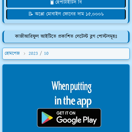
🖥️ হেপাটাইটিস বি
📝 অপ্পো মোবাইল ফোনের দাম ১৫,০০০৳
কাজীআরিফুল আইটিতে প্রকাশিত লেটেস্ট ব্লগ পোস্টসমূহঃ
হোমপেজ
2023
/
10