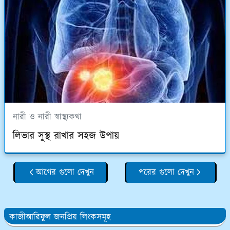
নারী ও নারী স্বাস্থ্যকথা
লিভার সুস্থ রাখার সহজ উপায়
আগের গুলো দেখুন
পরের গুলো দেখুন
কাজীআরিফুল জনপ্রিয় লিংকসমূহ