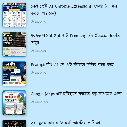
সেরা ১৫টি AI Chrome Extensions ২০২৬ (যা মিস
করলে পস্তাবেন)
2026/8/7
২০২৬ সালের সেরা ৫টি Free English Classic Books
সাইট
2026/8/6
Prompt কী? AI-তে এটি কীভাবে সত্যিই কাজ করে
2026/8/2
Google Maps-এর ইতিহাসে সবচেয়ে বড় আপডেট এলো
2026/7/29
সূরা মুলক আয়াত ১: অর্থ, তাফসির ও শিক্ষা