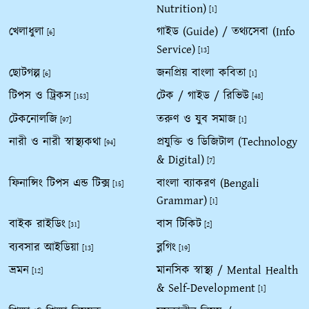
Nutrition)
[1]
খেলাধুলা
গাইড (Guide) / তথ্যসেবা (Info
[6]
Service)
[13]
ছোটগল্প
জনপ্রিয় বাংলা কবিতা
[6]
[1]
টিপস ও ট্রিকস
টেক / গাইড / রিভিউ
[153]
[48]
টেকনোলজি
তরুণ ও যুব সমাজ
[97]
[1]
নারী ও নারী স্বাস্থ্যকথা
প্রযুক্তি ও ডিজিটাল (Technology
[94]
& Digital)
[7]
ফিনান্সিং টিপস এন্ড টিক্স
বাংলা ব্যাকরণ (Bengali
[15]
Grammar)
[1]
বাইক রাইডিং
বাস টিকিট
[31]
[2]
ব্যবসার আইডিয়া
ব্লগিং
[13]
[19]
ভ্রমন
মানসিক স্বাস্থ্য / Mental Health
[12]
& Self-Development
[1]