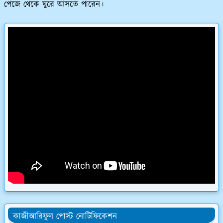
পেজে থেকে ঘুরে আসতে পারেন।
কাজীআরিফুল পোস্ট নোটিফিকেশন