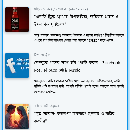
গাইড (Guide) / তথ্যসেবা (Info Service)
“এনার্জি ড্রিঙ্ক SPEED উপকারিতা, ক্ষতিকর প্রভাব ও
ইসলামিক দৃষ্টিকোণ”
"সুস্থ সহবাস: কতক্ষণ? কতবার? ইসলাম ও নারীর করণীয়" বিস্তারিত জানতে
এখানে চাপ দিন আপনার শেয়ার করা ছবিতে "SPEED" নামে একট...
টিপস ও ট্রিকস
ফেসবুকে গানের সাথে ছবি পোস্ট করুন | Facebook
Post Photos with Music
ফেসবুকে একটি চমত্কার বৈশিষ্ট্য যোগ করা হয়েছে। ব্যক্তিগতভাবে, আমি
সত্যিই এটি উপভোগ করি। আপনি সত্যিই এটা উপভোগ করবেন আশা করছি,
ফেসবুকে প্রকাশ...
নারী ও নারী স্বাস্থ্যকথা
"সুস্থ সহবাস: কতক্ষণ? কতবার? ইসলাম ও নারীর
করণীয়"