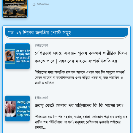
2026/5/4
গত ০৭ দিনের জনপ্রিয় পোস্ট সমূহ
ইন্টারকোর্স
বেশিরভাগ সময়ে একজন পুরুষ কতক্ষণ শারীরিক মিলন
করতে পারে | সহবাসের মাধ্যমে সম্পর্ক উন্নতি হয়
পিরিয়ডের সময় অত্যধিক রক্তপাত জানতে এখানে চাপ দিন মানুষের সম্পর্ক
কেবল আবেগ বা কথোপকথনের ওপর দাঁড়িয়ে থাকে না, বরং শারীরিক ও
মানসিক ঘনিষ্ঠতা...
ইন্টারকোর্স
জরায়ু কেটে ফেলার পর মহিলাদের কি কি সমস্যা হয়?
পিরিয়ডের যত দিন পর সহবাস, নামাজ, রোজা, কোরআন পড়া যায় জরায়ু যার
ল্যাটিন শব্দ “ইউটেরাস” বা গর্ভ। মানুষসহ বেশিরভাগ স্তন্যপায়ী প্রাণীদের
জননত...