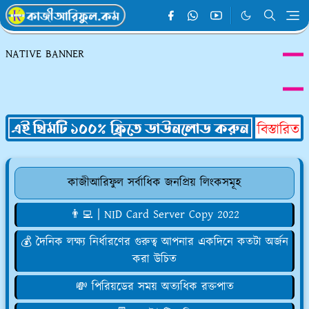
NATIVE BANNER
কাজীআরিফুল সর্বাধিক জনপ্রিয় লিংকসমূহ
👨‍💻 | NID Card Server Copy 2022
💰 দৈনিক লক্ষ্য নির্ধারণের গুরুত্ব আপনার একদিনে কতটা অর্জন
করা উচিত
💸 পিরিয়ডের সময় অত্যধিক রক্তপাত