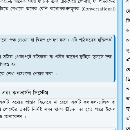
এ
ন্টেন্ট অনেক সময় যান্ত্রিক এবং একঘেয়ে শোনায়, যা পাঠকদের
কে বাঁচতে লেখাকে অনেক বেশি কথোপকথনমূলক (Conversational)
ফে
ড
অ
পক্ষ নেওয়া বা দ্বিমত পোষণ করা। এটি পাঠকদের যুক্তিতর্ক
আ
জ
িক প্রেক্ষাপটে রসিকতা বা গভীর আবেগ ফুটিয়ে তুলতে দক্ষ
এ
ণবন্ত হয় ।
ফে
কে শেখা পাঠগুলো শেয়ার করা ।
ড
অ
 এবং কনভার্সন সিস্টেম
আ
 একটি তথ্যের ভাণ্ডার হিসেবে না রেখে একটি ফলাফল-চালিত বা
জ
্লগ পোস্টের একটি নির্দিষ্ট লক্ষ্য থাকা উচিত—তা হতে পারে ইমেল
লিড জেনারেশন ।
এ
ফে