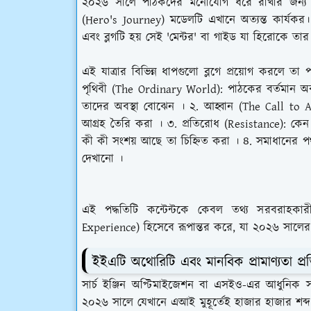
২০২৬ সালে পাঠকদের মনোযোগ ধরে রাখার জন্য কন্ট
(Hero's Journey) মডেলটি এখানে অত্যন্ত কার্যকর।
এবং ব্লগটি হয় সেই 'মেন্টর' বা গাইড যা হিরোকে তার ল
এই যাত্রার বিভিন্ন ধাপগুলো ব্লগে প্রয়োগ করলে 
পৃথিবী (The Ordinary World): পাঠকের বর্তমান অব
তাদের অবস্থা বোঝেন । ২. আহ্বান (The Call to Ad
আগ্রহ তৈরি করা । ৩. প্রতিরোধ (Resistance): ক
কী কী সংশয় আছে তা চিহ্নিত করা । ৪. সমাধানের পথ
দেখানো ।
এই পদ্ধতিটি কন্টেন্টকে কেবল তথ্য সরবরাহকার
Experience) হিসেবে রূপান্তর করে, যা ২০২৬ সালের হ
ইইএটি অথোরিটি এবং মানবিক প্রামাণ্যতা প্রতি
সার্চ ইঞ্জিন অপ্টিমাইজেশন বা এসইও-এর আধুনিক
২০২৬ সালে যেখানে এআই মুহূর্তেই হাজার হাজার শব