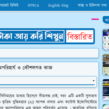
 গ্যাজেট রিভিউ
NTRCA
English blog
স্বাস্থ্য ও চিকিৎসা তথ্য
কা
 অপরিহার্য ও কৌশলগত কাজ
য বিনিময়ের মাধ্যম হিসেবে সীমাবদ্ধ নেই, বরং এটি একটি সুসংহত
ত্রিম বুদ্ধিমত্তার (AI) ব্যাপক প্রসার এবং কন্টেন্ট ইকোসিস্টেমে
িনের অ্যালগরিদমে এক আমূল পরিবর্তন এসেছে । আধুনিক ব্লগিংয়ে