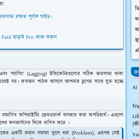
কা
ড
াম্য রক্ষার পূর্ণাঙ্গ গাইড।
অ
আ
– Paid ছাড়াই Pro কাজ করুন
জ
এ
কা
) এবং 'ল্যাগিং' (Lagging) ইন্ডিকেটরগুলোর সঠিক ভারসাম্য থাকা
থেষ্ট নয়। কতজন পাঠক আসলে আপনার ব্লগের সাথে যুক্ত হচ্ছে
AI
En
্রমাণিত কপিরাইটিং ফ্রেমওয়ার্ক ব্যবহার করা অপরিহার্য। এগুলো
Li
াদের কনভার্সনের দিকে ধাবিত করে ।
(জী
ঠকের একটি প্রধান সমস্যা তুলে ধরা (Problem), এরপর সেই
Ya