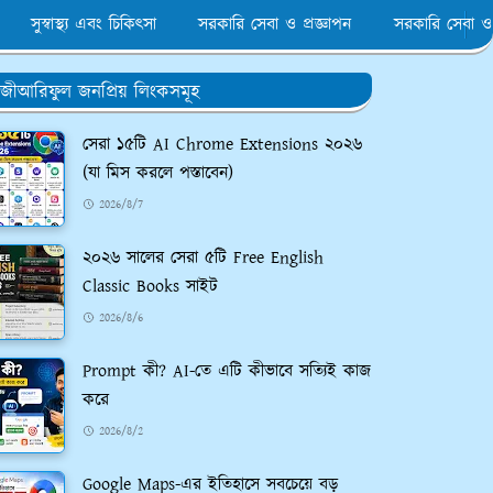
সুস্বাস্থ্য এবং চিকিৎসা
সরকারি সেবা ও প্রজ্ঞাপন
সরকারি সেবা ও
জীআরিফুল জনপ্রিয় লিংকসমূহ
সেরা ১৫টি AI Chrome Extensions ২০২৬
(যা মিস করলে পস্তাবেন)
2026/8/7
২০২৬ সালের সেরা ৫টি Free English
Classic Books সাইট
2026/8/6
Prompt কী? AI-তে এটি কীভাবে সত্যিই কাজ
করে
2026/8/2
Google Maps-এর ইতিহাসে সবচেয়ে বড়