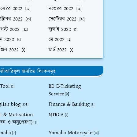
িসেম্বর 2022
নভেম্বর 2022
[10]
[16]
ক্টোবর 2022
সেপ্টেম্বর 2022
[13]
[37]
গস্ট 2022
জুলাই 2022
[32]
[7]
ুন 2022
মে 2022
[4]
[2]
প্রিল 2022
মার্চ 2022
[4]
[1]
জীআরিফুল জনপ্রিয় লিংকসমূহ
 Tool
BD E-Ticketing
[2]
Service
[8]
glish blog
Finance & Banking
[135]
[1]
fe & Motivation
NTRCA
[6]
বন ও অনুপ্রেরণা)
[1]
maha
Yamaha Motorcycle
[7]
[12]