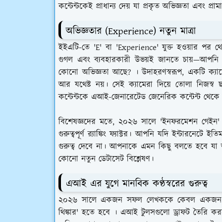
কন্টেন্টকেই প্রাধান্য দেয় যা প্রকৃত অভিজ্ঞতা এবং প্র
অভিজ্ঞতার (Experience) নতুন মাত্রা
ইইএটি-তে 'E' বা 'Experience' যুক্ত হওয়ার পর থেক
গুগল এবং ব্যবহারকারী উভয়ই জানতে চায়—আপনি
কোনো অভিজ্ঞতা আছে? । উদাহরণস্বরূপ, একটি ক্য
আর যথেষ্ট নয়। সেই ক্যামেরা দিয়ে তোলা নিজস্ব 
কন্টেন্টকে এআই-জেনারেটেড জেনেরিক কন্টেন্ট থেক
বিশেষজ্ঞদের মতে, ২০২৬ সালে 'ইনফরমেশন গেইন' 
গুরুত্বপূর্ণ র‍্যাঙ্কিং ফ্যাক্টর। আপনি যদি ইন্টারনেটে 
গুরুত্ব দেবে না। আপনাকে এমন কিছু বলতে হবে যা 
কোনো নতুন ডেটাসেট বিশ্লেষণ।
এআই এর যুগে মানবিক কণ্ঠস্বরের গুরুত্ব
২০২৬ সালে একজন সফল লেখককে কেবল একজন কন্টেন
থিঙ্কার' হতে হবে । এআই টুলসগুলো ড্রাফট তৈরি করতে