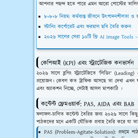
আপনার পছন্দ হতে পারে এমন আরো পোস্টের তালি
৮+৮+৮ নিয়ম: কর্মব্যস্ত জীবনে উৎপাদনশীলতা ও ভারস
স্টানিং কর্পোরেট এবং ফরমাল ছবি তৈরি করুন
২০২৬ সালের সেরা ১০টি ফ্রি AI Image Tools 
কেপিআই (KPI) এবং স্ট্র্যাটেজিক কনভার্সন
২০২৬ সালে ব্লগিং স্ট্র্যাটেজিতে 'লিডিং' (Leading
প্রয়োজন। কেবল কত ট্রাফিক আসছে তা দেখা এখন য
এবং অ্যাকশন নিচ্ছে, সেটাই আসল মাপকাঠি ।
কন্টেন্ট ফ্রেমওয়ার্ক: PAS, AIDA এবং BAB
ফলাফল-চালিত কন্টেন্ট তৈরির জন্য ২০২৬ সালে কিছু প
পাঠকদের মনে একটি যৌক্তিক প্রবাহ তৈরি করে যা ত
PAS (Problem-Agitate-Solution): প্রথমে পা