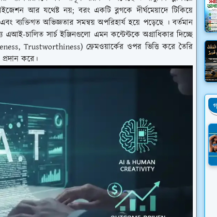
িমাইজেশন আর যথেষ্ট নয়; বরং একটি ব্লগকে দীর্ঘমেয়াদে টিকিয়ে
্যক্তিগত অভিজ্ঞতার সমন্বয় অপরিহার্য হয়ে পড়েছে । বর্তমান
য এআই-চালিত সার্চ ইঞ্জিনগুলো এমন কন্টেন্টকে অগ্রাধিকার দিচ্ছে
ness, Trustworthiness) ফ্রেমওয়ার্কের ওপর ভিত্তি করে তৈরি
ন প্রদান করে।
গ