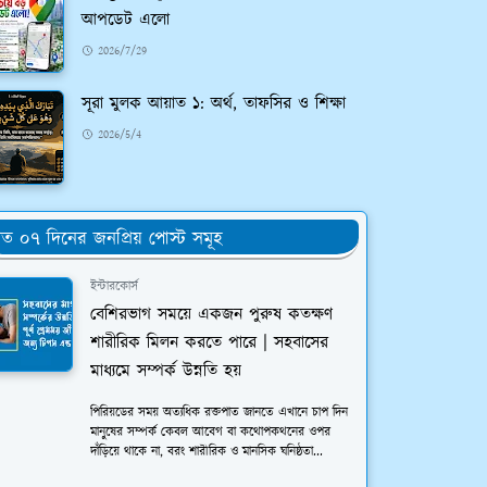
আপডেট এলো
2026/7/29
সূরা মুলক আয়াত ১: অর্থ, তাফসির ও শিক্ষা
2026/5/4
ত ০৭ দিনের জনপ্রিয় পোস্ট সমূহ
ইন্টারকোর্স
বেশিরভাগ সময়ে একজন পুরুষ কতক্ষণ
শারীরিক মিলন করতে পারে | সহবাসের
মাধ্যমে সম্পর্ক উন্নতি হয়
পিরিয়ডের সময় অত্যধিক রক্তপাত জানতে এখানে চাপ দিন
মানুষের সম্পর্ক কেবল আবেগ বা কথোপকথনের ওপর
দাঁড়িয়ে থাকে না, বরং শারীরিক ও মানসিক ঘনিষ্ঠতা...