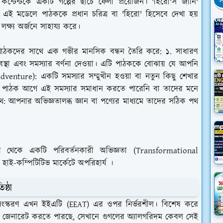
স
েন্টকে একটি গল্পের ছাঁচে ফেলা প্রয়োজন। 'হিরো'স জার্নি'
 এই মডেলে পাঠককে প্রধান চরিত্র বা 'হিরো' হিসেবে দেখা হয়
ক্ষ্য অর্জনে সাহায্য করে।
তা পাঠকদের সাথে এক গভীর মানসিক বন্ধন তৈরি করে: ১. সাধারণ
স্থা এবং সমস্যার বর্ণনা দেওয়া। এটি পাঠককে বোঝায় যে আপনি
venture): একটি সমস্যার সম্মুখীন হওয়া বা নতুন কিছু শেখার
েন পাঠক আগে এই সমস্যার সমাধান করতে পারেনি বা তাদের মনে
: আপনার অভিজ্ঞতালব্ধ জ্ঞান বা পণ্যের মাধ্যমে তাদের সঠিক পথ
ী থেকে একটি পরিবর্তনকারী অভিজ্ঞতা (Transformational
াই-কম্পিটিটিভ মার্কেটে অপরিহার্য ।
ষ্ঠা
 সংস্করণ এখন ইইএটি (EEAT) এর ওপর নির্ভরশীল। বিশেষ করে
্দ জেনারেট করতে পারছে, সেখানে গুগলের অ্যালগরিদম কেবল সেই