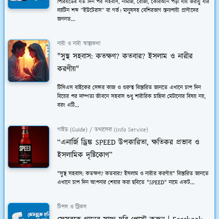
পিরিয়ডের যত দিন পর সহবাস, নামাজ, রোজা, কোরআন পড়া যায় জরায়ু যার
ল্যাটিন শব্দ “ইউটেরাস” বা গর্ভ। মানুষসহ বেশিরভাগ স্তন্যপায়ী প্রাণীদের
জননত...
নারী ও নারী স্বাস্থ্যকথা
"সুস্থ সহবাস: কতক্ষণ? কতবার? ইসলাম ও নারীর
করণীয়"
টিসিএস বাইকের সেন্সর কাজ ও গুরুত্ব বিস্তারিত জানতে এখানে চাপ দিন
বিয়ের পর দাম্পত্য জীবনে সহবাস শুধু শারীরিক চাহিদা মেটানোর বিষয় নয়,
বরং এটি...
গাইড (Guide) / তথ্যসেবা (Info Service)
“এনার্জি ড্রিঙ্ক SPEED উপকারিতা, ক্ষতিকর প্রভাব ও
ইসলামিক দৃষ্টিকোণ”
"সুস্থ সহবাস: কতক্ষণ? কতবার? ইসলাম ও নারীর করণীয়" বিস্তারিত জানতে
এখানে চাপ দিন আপনার শেয়ার করা ছবিতে "SPEED" নামে একট...
টিপস ও ট্রিকস