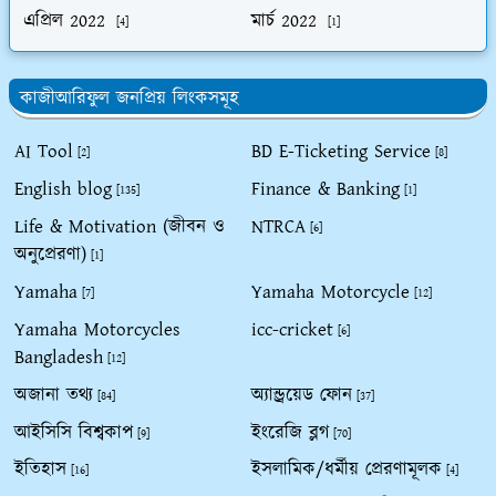
এপ্রিল 2022
মার্চ 2022
[4]
[1]
কাজীআরিফুল জনপ্রিয় লিংকসমূহ
AI Tool
BD E-Ticketing Service
[2]
[8]
English blog
Finance & Banking
[135]
[1]
Life & Motivation (জীবন ও
NTRCA
[6]
অনুপ্রেরণা)
[1]
Yamaha
Yamaha Motorcycle
[7]
[12]
Yamaha Motorcycles
icc-cricket
[6]
Bangladesh
[12]
অজানা তথ্য
অ্যান্ড্রয়েড ফোন
[84]
[37]
আইসিসি বিশ্বকাপ
ইংরেজি ব্লগ
[9]
[70]
ইতিহাস
ইসলামিক/ধর্মীয় প্রেরণামূলক
[16]
[4]