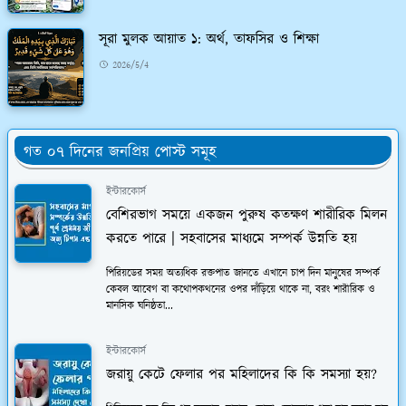
সূরা মুলক আয়াত ১: অর্থ, তাফসির ও শিক্ষা
2026/5/4
গত ০৭ দিনের জনপ্রিয় পোস্ট সমূহ
ইন্টারকোর্স
বেশিরভাগ সময়ে একজন পুরুষ কতক্ষণ শারীরিক মিলন
করতে পারে | সহবাসের মাধ্যমে সম্পর্ক উন্নতি হয়
পিরিয়ডের সময় অত্যধিক রক্তপাত জানতে এখানে চাপ দিন মানুষের সম্পর্ক
কেবল আবেগ বা কথোপকথনের ওপর দাঁড়িয়ে থাকে না, বরং শারীরিক ও
মানসিক ঘনিষ্ঠতা...
ইন্টারকোর্স
জরায়ু কেটে ফেলার পর মহিলাদের কি কি সমস্যা হয়?