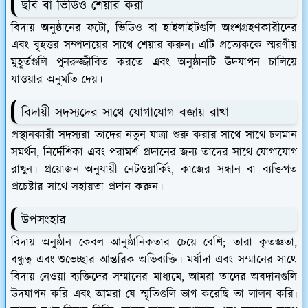
ছবি বা ভিডিও শেয়ার করা
বিদায় অনুষ্ঠানের ফটো, ভিডিও বা হাইলাইটগুলি অংশগ্রহণকারীদের
এবং বৃহত্তর সম্প্রদায়ের সাথে শেয়ার করুন৷ এটি প্রত্যেককে স্মরণীয়
মুহূর্তগুলি পুনরুজ্জীবিত করতে এবং অনুষ্ঠানটি উদযাপন চালিয়ে
যাওয়ার অনুমতি দেয়।
বিদায়ী সদস্যদের সাথে যোগাযোগ বজায় রাখা
প্রস্থানকারী সদস্যরা তাদের নতুন যাত্রা শুরু করার সাথে সাথে চলমান
সমর্থন, নির্দেশিকা এবং পরামর্শ প্রদানের জন্য তাদের সাথে যোগাযোগ
রাখুন। প্রয়োজন অনুযায়ী নেটওয়ার্কিং, কাজের সন্ধান বা ব্যক্তিগত
প্রচেষ্টার সাথে সহায়তা প্রদান করুন।
উপসংহার
বিদায় অনুষ্ঠান কেবল আনুষ্ঠানিকতার চেয়ে বেশি; তারা কৃতজ্ঞতা,
বন্ধুত্ব এবং শুভেচ্ছার আন্তরিক অভিব্যক্তি। মর্যাদা এবং সম্মানের সাথে
বিদায় নেওয়া ব্যক্তিদের সম্মানের মাধ্যমে, আমরা তাদের অবদানগুলি
উদযাপন করি এবং আমরা যে স্মৃতিগুলি ভাগ করেছি তা লালন করি৷