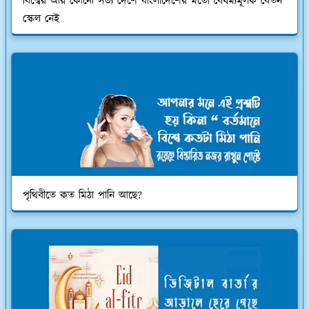
বিশ্বের আর কোনো সভ্য দেশে বাংলাদেশের মতো বৈষম্যমূলক বেতন
স্কেল নেই
পৃথিবীতে কত মিঠা পানি আছে?