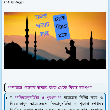
সাহায্য করে।
**নামাজ যেভাবে অন্যায় কাজ থেকে বিরত রাখে:**
*
**নিয়মানুবর্তিতা ও শৃঙ্খলা:**
নামাজের নির্দিষ্ট সময় ও
নিয়ম-কানুন আমাদেরকে নিয়মানুবর্তিতা ও শৃঙ্খলা শেখান।