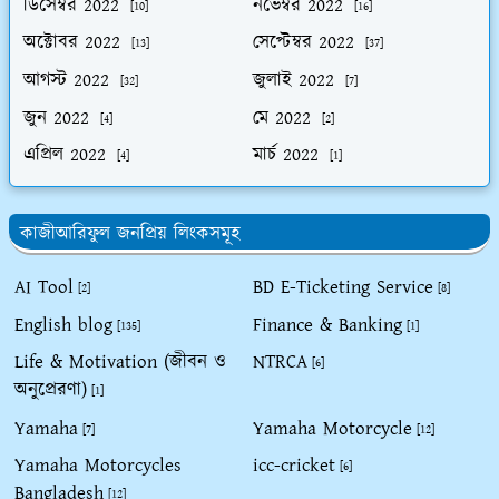
ডিসেম্বর 2022
নভেম্বর 2022
[10]
[16]
অক্টোবর 2022
সেপ্টেম্বর 2022
[13]
[37]
আগস্ট 2022
জুলাই 2022
[32]
[7]
জুন 2022
মে 2022
[4]
[2]
এপ্রিল 2022
মার্চ 2022
[4]
[1]
কাজীআরিফুল জনপ্রিয় লিংকসমূহ
AI Tool
BD E-Ticketing Service
[2]
[8]
English blog
Finance & Banking
[135]
[1]
Life & Motivation (জীবন ও
NTRCA
[6]
অনুপ্রেরণা)
[1]
Yamaha
Yamaha Motorcycle
[7]
[12]
Yamaha Motorcycles
icc-cricket
[6]
Bangladesh
[12]