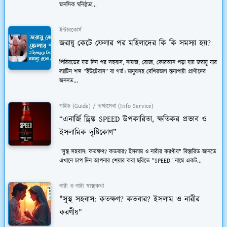
মানসিক ঘনিষ্ঠতা...
ইন্টারকোর্স
জরায়ু কেটে ফেলার পর মহিলাদের কি কি সমস্যা হয়?
পিরিয়ডের যত দিন পর সহবাস, নামাজ, রোজা, কোরআন পড়া যায় জরায়ু যার
ল্যাটিন শব্দ “ইউটেরাস” বা গর্ভ। মানুষসহ বেশিরভাগ স্তন্যপায়ী প্রাণীদের
জননত...
গাইড (Guide) / তথ্যসেবা (Info Service)
“এনার্জি ড্রিঙ্ক SPEED উপকারিতা, ক্ষতিকর প্রভাব ও
ইসলামিক দৃষ্টিকোণ”
"সুস্থ সহবাস: কতক্ষণ? কতবার? ইসলাম ও নারীর করণীয়" বিস্তারিত জানতে
এখানে চাপ দিন আপনার শেয়ার করা ছবিতে "SPEED" নামে একট...
নারী ও নারী স্বাস্থ্যকথা
"সুস্থ সহবাস: কতক্ষণ? কতবার? ইসলাম ও নারীর
করণীয়"