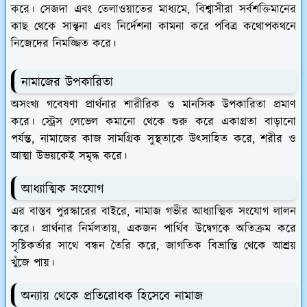
করে। সেজদা এবং তেলাওয়াতের মাধ্যমে, বিশ্বাসীরা সর্বশক্তিমানের
কাছ থেকে সান্ত্বনা এবং নির্দেশনা কামনা করে পবিত্র কথোপকথনে
নিজেদের নিমজ্জিত করে।
নামাজের উপকারিতা
অসংখ্য গবেষণা প্রার্থনার শারীরিক ও মানসিক উপকারিতা প্রমাণ
করে। স্ট্রেস লেভেল কমানো থেকে শুরু করে একাগ্রতা বাড়ানো
পর্যন্ত, নামাজের কাজ সামগ্রিক সুস্থতাকে উৎসাহিত করে, শরীর ও
আত্মা উভয়কেই সমৃদ্ধ করে।
আধ্যাত্মিক সংযোগ
এর বাস্তব পুরস্কারের বাইরে, নামাজ গভীর আধ্যাত্মিক সংযোগ লালন
করে। প্রার্থনার নির্মলতায়, একজন পার্থিব উদ্বেগকে অতিক্রম করে
সৃষ্টিকর্তার সাথে বন্ধন তৈরি করে, জাগতিক বিভ্রান্তি থেকে আশ্রয়
খুঁজে পায়।
অন্যায় থেকে প্রতিরোধক হিসেবে নামাজ