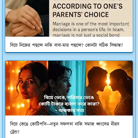
বিয়ে নিজের পছন্দে নাকি বাবা-মার পছন্দে? কোনটা সঠিক সিদ্ধান্ত?
বিয়ে ভেঙে কোটিপতি—নতুন সফলতা নাকি সমাজ ধ্বংসের নীরব
ট্রেন্ড?