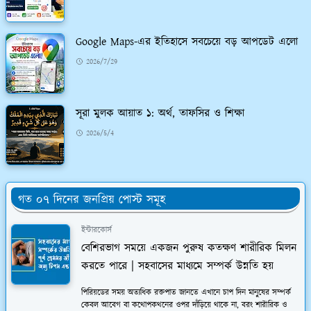
Google Maps-এর ইতিহাসে সবচেয়ে বড় আপডেট এলো
2026/7/29
সূরা মুলক আয়াত ১: অর্থ, তাফসির ও শিক্ষা
2026/5/4
গত ০৭ দিনের জনপ্রিয় পোস্ট সমূহ
ইন্টারকোর্স
বেশিরভাগ সময়ে একজন পুরুষ কতক্ষণ শারীরিক মিলন
করতে পারে | সহবাসের মাধ্যমে সম্পর্ক উন্নতি হয়
পিরিয়ডের সময় অত্যধিক রক্তপাত জানতে এখানে চাপ দিন মানুষের সম্পর্ক
কেবল আবেগ বা কথোপকথনের ওপর দাঁড়িয়ে থাকে না, বরং শারীরিক ও