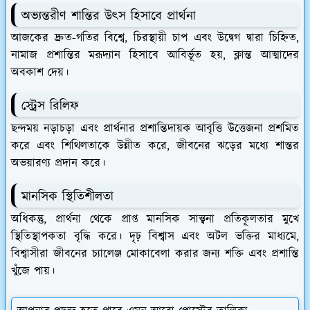
অভ্যন্তরীণ শান্তির উত্স হিসাবে প্রার্থনা
আজকের দ্রুত-গতির বিশ্বে, চিরস্থায়ী চাপ এবং উদ্বেগ দ্বারা চিহ্নিত,
নামাজ প্রশান্তির মরূদ্যান হিসাবে আবির্ভূত হয়, ক্লান্ত আত্মাদের
অবকাশ দেয়।
স্ট্রেস রিলিফ
ছন্দময় নড়াচড়া এবং প্রার্থনার প্রশান্তিদায়ক আবৃত্তি উত্তেজনা প্রশমিত
করে এবং শিথিলতাকে উন্নীত করে, জীবনের ঝড়ের মধ্যে শান্তর
অভয়ারণ্য প্রদান করে।
মানসিক স্থিতিশীলতা
অধিকন্তু, প্রার্থনা থেকে প্রাপ্ত মানসিক সান্ত্বনা প্রতিকূলতার মুখে
স্থিতিস্থাপকতা বৃদ্ধি করে। দৃঢ় বিশ্বাস এবং অটল ভক্তির মাধ্যমে,
বিশ্বাসীরা জীবনের চ্যালেঞ্জ মোকাবেলা করার জন্য শক্তি এবং প্রশান্তি
খুঁজে পায়।