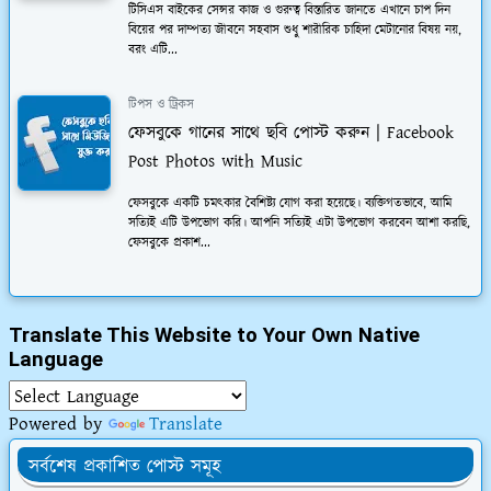
টিসিএস বাইকের সেন্সর কাজ ও গুরুত্ব বিস্তারিত জানতে এখানে চাপ দিন
বিয়ের পর দাম্পত্য জীবনে সহবাস শুধু শারীরিক চাহিদা মেটানোর বিষয় নয়,
বরং এটি...
টিপস ও ট্রিকস
ফেসবুকে গানের সাথে ছবি পোস্ট করুন | Facebook
Post Photos with Music
ফেসবুকে একটি চমত্কার বৈশিষ্ট্য যোগ করা হয়েছে। ব্যক্তিগতভাবে, আমি
সত্যিই এটি উপভোগ করি। আপনি সত্যিই এটা উপভোগ করবেন আশা করছি,
ফেসবুকে প্রকাশ...
Translate This Website to Your Own Native
Language
Powered by
Translate
সর্বশেষ প্রকাশিত পোস্ট সমূহ