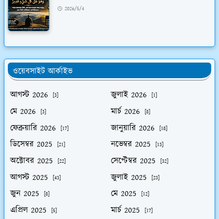
2026/5/4
ওয়েবসাইট আর্কাইভ
আগস্ট 2026
জুলাই 2026
[3]
[1]
মে 2026
মার্চ 2026
[3]
[8]
ফেব্রুয়ারি 2026
জানুয়ারি 2026
[17]
[18]
ডিসেম্বর 2025
নভেম্বর 2025
[21]
[13]
অক্টোবর 2025
সেপ্টেম্বর 2025
[22]
[32]
আগস্ট 2025
জুলাই 2025
[43]
[23]
জুন 2025
মে 2025
[8]
[12]
এপ্রিল 2025
মার্চ 2025
[5]
[17]