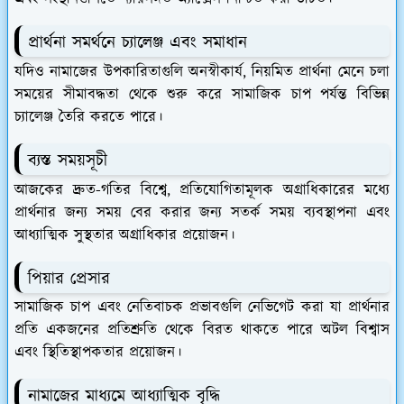
প্রার্থনা সমর্থনে চ্যালেঞ্জ এবং সমাধান
যদিও নামাজের উপকারিতাগুলি অনস্বীকার্য, নিয়মিত প্রার্থনা মেনে চলা
সময়ের সীমাবদ্ধতা থেকে শুরু করে সামাজিক চাপ পর্যন্ত বিভিন্ন
চ্যালেঞ্জ তৈরি করতে পারে।
ব্যস্ত সময়সূচী
আজকের দ্রুত-গতির বিশ্বে, প্রতিযোগিতামূলক অগ্রাধিকারের মধ্যে
প্রার্থনার জন্য সময় বের করার জন্য সতর্ক সময় ব্যবস্থাপনা এবং
আধ্যাত্মিক সুস্থতার অগ্রাধিকার প্রয়োজন।
পিয়ার প্রেসার
সামাজিক চাপ এবং নেতিবাচক প্রভাবগুলি নেভিগেট করা যা প্রার্থনার
প্রতি একজনের প্রতিশ্রুতি থেকে বিরত থাকতে পারে অটল বিশ্বাস
এবং স্থিতিস্থাপকতার প্রয়োজন।
নামাজের মাধ্যমে আধ্যাত্মিক বৃদ্ধি