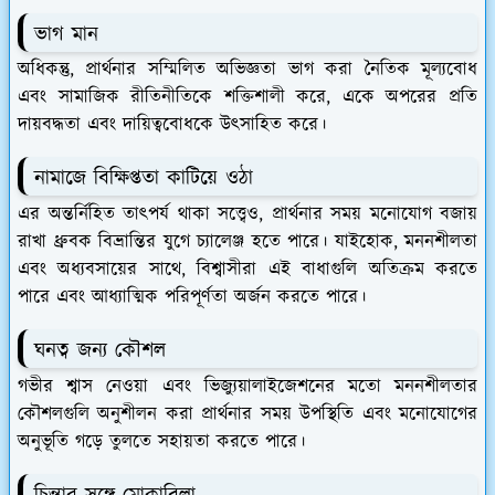
ভাগ মান
অধিকন্তু, প্রার্থনার সম্মিলিত অভিজ্ঞতা ভাগ করা নৈতিক মূল্যবোধ
এবং সামাজিক রীতিনীতিকে শক্তিশালী করে, একে অপরের প্রতি
দায়বদ্ধতা এবং দায়িত্ববোধকে উৎসাহিত করে।
নামাজে বিক্ষিপ্ততা কাটিয়ে ওঠা
এর অন্তর্নিহিত তাত্পর্য থাকা সত্ত্বেও, প্রার্থনার সময় মনোযোগ বজায়
রাখা ধ্রুবক বিভ্রান্তির যুগে চ্যালেঞ্জ হতে পারে। যাইহোক, মননশীলতা
এবং অধ্যবসায়ের সাথে, বিশ্বাসীরা এই বাধাগুলি অতিক্রম করতে
পারে এবং আধ্যাত্মিক পরিপূর্ণতা অর্জন করতে পারে।
ঘনত্ব জন্য কৌশল
গভীর শ্বাস নেওয়া এবং ভিজ্যুয়ালাইজেশনের মতো মননশীলতার
কৌশলগুলি অনুশীলন করা প্রার্থনার সময় উপস্থিতি এবং মনোযোগের
অনুভূতি গড়ে তুলতে সহায়তা করতে পারে।