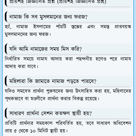
প্রায়শই জিজ্ঞাসিত প্রশ্ন (প্রায়শই জিজ্ঞাসিত প্রশ্ন)
নামাজ কি সব মুসলমানের জন্য ফরজ?
হ্যাঁ, নামাজ ইসলামের পাঁচটি স্তম্ভের এবং সমস্ত প্রাপ্তবয়স্ক
মুসলমানদের জন্য ফরজ।
যদি আমি নামাজের সময় মিস করি?
নির্ধারিত সময়ে নামায আদায় করা পছন্দনীয় হলেও পরে নামায
আদায় করা যাবে।
মহিলারা কি জামাতে নামাজ পড়তে পারবে?
যদিও সমবেত প্রার্থনা পুরুষদের জন্য উত্সাহিত করা হয়, মহিলাদের
পৃথকভাবে বা মণ্ডলীতে প্রার্থনা করার বিকল্প রয়েছে।
সাধারণ প্রার্থনা সেশন কতক্ষণ স্থায়ী হয়?
প্রতিটি প্রার্থনার সময়কাল পরিবর্তিত হয়, তবে সাধারণ অধিবেশন
প্রায় ৫ থেকে ১০ মিনিট স্থায়ী হয়।