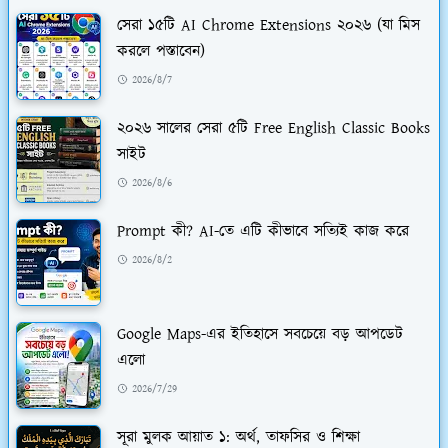
সেরা ১৫টি AI Chrome Extensions ২০২৬ (যা মিস
করলে পস্তাবেন)
2026/8/7
২০২৬ সালের সেরা ৫টি Free English Classic Books
সাইট
2026/8/6
Prompt কী? AI-তে এটি কীভাবে সত্যিই কাজ করে
2026/8/2
Google Maps-এর ইতিহাসে সবচেয়ে বড় আপডেট
এলো
2026/7/29
সূরা মুলক আয়াত ১: অর্থ, তাফসির ও শিক্ষা