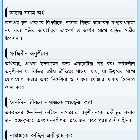
আচার বনাম অর্থ
জনপ্রিয় ভুল ধারণার বিপরীতে, নামাজ নিছক আচারিক বাধ্যবাধকতা
নয় বরং গভীর আধ্যাত্মিক তাৎপর্য ও অর্থের সাথে জড়িত গভীর
উপাসনা।
সর্বজনীন অনুশীলন
অধিকন্তু, প্রার্থনা ইসলামের জন্য একচেটিয়া নয় বরং সর্বজনীন
অনুশীলন যা বিভিন্ন ধর্মীয় ঐতিহ্যে পাওয়া যায়, যা ঈশ্বরের সাথে
যোগাযোগ করার এবং নির্দেশনা ও সান্ত্বনা খোঁজার মাধ্যম হিসেবে
কাজ করে।
দৈনন্দিন জীবনে নামাজকে অন্তর্ভুক্ত করা
একজনের দৈনন্দিন রুটিনে নামাজের অনুশীলনকে একীভূত করার
জন্য ইচ্ছাকৃততা এবং মননশীলতা প্রয়োজন, তবে পুরষ্কার সীমাহীন।
নামাজকে রুটিনে একীভূত করা