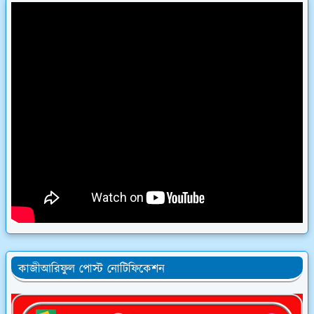
কাজীআরিফুল পোস্ট নোটিফিকেশন