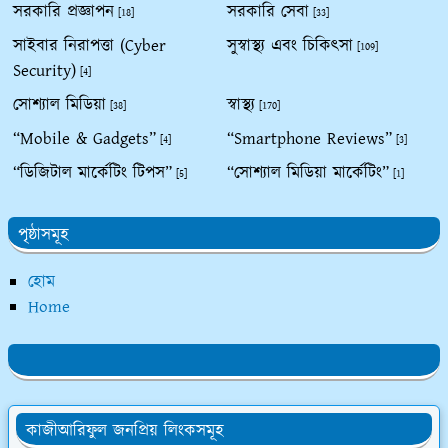
সরকারি প্রজ্ঞাপন
সরকারি সেবা
[18]
[33]
সাইবার নিরাপত্তা (Cyber
সুস্বাস্থ্য এবং চিকিৎসা
[109]
Security)
[4]
সোশ্যাল মিডিয়া
স্বাস্থ্য
[38]
[170]
“Mobile & Gadgets”
“Smartphone Reviews”
[4]
[3]
“ডিজিটাল মার্কেটিং টিপস”
“সোশ্যাল মিডিয়া মার্কেটিং”
[5]
[1]
পৃষ্ঠাসমূহ
হোম
Home
কাজীআরিফুল জনপ্রিয় লিংকসমূহ