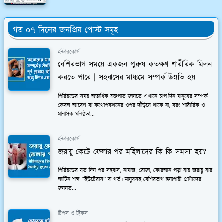
গত ০৭ দিনের জনপ্রিয় পোস্ট সমূহ
ইন্টারকোর্স
বেশিরভাগ সময়ে একজন পুরুষ কতক্ষণ শারীরিক মিলন
করতে পারে | সহবাসের মাধ্যমে সম্পর্ক উন্নতি হয়
পিরিয়ডের সময় অত্যধিক রক্তপাত জানতে এখানে চাপ দিন মানুষের সম্পর্ক
কেবল আবেগ বা কথোপকথনের ওপর দাঁড়িয়ে থাকে না, বরং শারীরিক ও
মানসিক ঘনিষ্ঠতা...
ইন্টারকোর্স
জরায়ু কেটে ফেলার পর মহিলাদের কি কি সমস্যা হয়?
পিরিয়ডের যত দিন পর সহবাস, নামাজ, রোজা, কোরআন পড়া যায় জরায়ু যার
ল্যাটিন শব্দ “ইউটেরাস” বা গর্ভ। মানুষসহ বেশিরভাগ স্তন্যপায়ী প্রাণীদের
জননত...
টিপস ও ট্রিকস