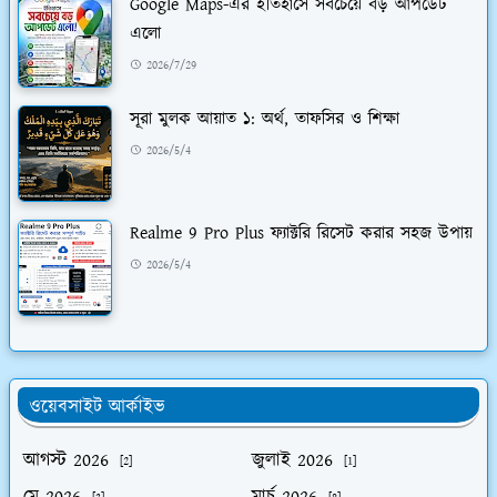
Google Maps-এর ইতিহাসে সবচেয়ে বড় আপডেট
এলো
2026/7/29
সূরা মুলক আয়াত ১: অর্থ, তাফসির ও শিক্ষা
2026/5/4
Realme 9 Pro Plus ফ্যাক্টরি রিসেট করার সহজ উপায়
2026/5/4
ওয়েবসাইট আর্কাইভ
আগস্ট 2026
জুলাই 2026
[2]
[1]