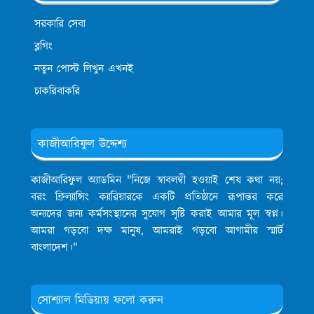
সরকারি সেবা
ব্লগিং
নতুন পোস্ট লিখুন এখনই
চাকরিবাকরি
কাজীআরিফুল উদ্দেশ্য
কাজীআরিফুল অ্যাডমিন
"নিজে স্বাবলম্বী হওয়াই শেষ কথা নয়;
বরং ফ্রিল্যান্সিং ক্যারিয়ারকে একটি প্রতিষ্ঠানে রূপান্তর করে
অন্যদের জন্য কর্মসংস্থানের সুযোগ সৃষ্টি করাই আমার মূল স্বপ্ন।
আমরা গড়বো দক্ষ মানুষ, আমরাই গড়বো আগামীর স্মার্ট
বাংলাদেশ।"
সোশ্যাল মিডিয়ায় ফলো করুন