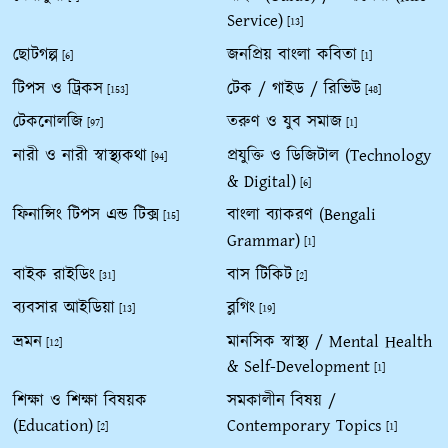
Service)
[13]
ছোটগল্প
জনপ্রিয় বাংলা কবিতা
[6]
[1]
টিপস ও ট্রিকস
টেক / গাইড / রিভিউ
[153]
[48]
টেকনোলজি
তরুণ ও যুব সমাজ
[97]
[1]
নারী ও নারী স্বাস্থ্যকথা
প্রযুক্তি ও ডিজিটাল (Technology
[94]
& Digital)
[6]
ফিনান্সিং টিপস এন্ড টিক্স
বাংলা ব্যাকরণ (Bengali
[15]
Grammar)
[1]
বাইক রাইডিং
বাস টিকিট
[31]
[2]
ব্যবসার আইডিয়া
ব্লগিং
[13]
[19]
ভ্রমন
মানসিক স্বাস্থ্য / Mental Health
[12]
& Self-Development
[1]
শিক্ষা ও শিক্ষা বিষয়ক
সমকালীন বিষয় /
(Education)
Contemporary Topics
[2]
[1]