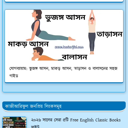
যোগব্যায়াম: ভুজঙ্গ আসন, মাকড় আসন, তাড়াসন ও বালাসনের সহজ
গাইড
কাজীআরিফুল জনপ্রিয় লিংকসমূহ
২০২৬ সালের সেরা ৫টি Free English Classic Books
সাইট