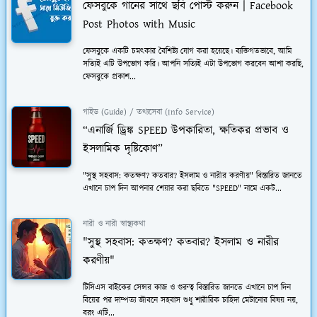
ফেসবুকে গানের সাথে ছবি পোস্ট করুন | Facebook
Post Photos with Music
ফেসবুকে একটি চমত্কার বৈশিষ্ট্য যোগ করা হয়েছে। ব্যক্তিগতভাবে, আমি
সত্যিই এটি উপভোগ করি। আপনি সত্যিই এটা উপভোগ করবেন আশা করছি,
ফেসবুকে প্রকাশ...
গাইড (Guide) / তথ্যসেবা (Info Service)
“এনার্জি ড্রিঙ্ক SPEED উপকারিতা, ক্ষতিকর প্রভাব ও
ইসলামিক দৃষ্টিকোণ”
"সুস্থ সহবাস: কতক্ষণ? কতবার? ইসলাম ও নারীর করণীয়" বিস্তারিত জানতে
এখানে চাপ দিন আপনার শেয়ার করা ছবিতে "SPEED" নামে একট...
নারী ও নারী স্বাস্থ্যকথা
"সুস্থ সহবাস: কতক্ষণ? কতবার? ইসলাম ও নারীর
করণীয়"
টিসিএস বাইকের সেন্সর কাজ ও গুরুত্ব বিস্তারিত জানতে এখানে চাপ দিন
বিয়ের পর দাম্পত্য জীবনে সহবাস শুধু শারীরিক চাহিদা মেটানোর বিষয় নয়,
বরং এটি...