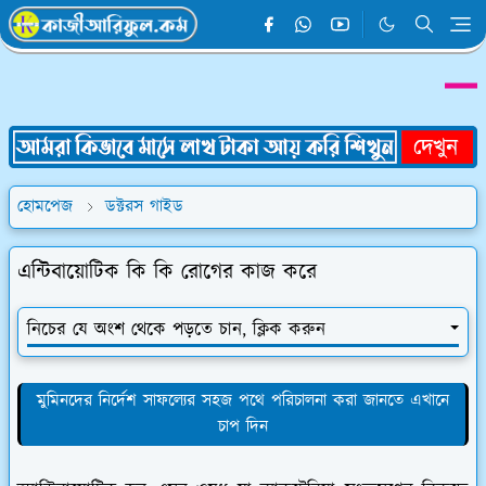
হোমপেজ
ডক্টরস গাইড
এন্টিবায়োটিক কি কি রোগের কাজ করে
নিচের যে অংশ থেকে পড়তে চান, ক্লিক করুন
মুমিনদের নির্দেশ সাফল্যের সহজ পথে পরিচালনা করা জানতে এখানে
চাপ দিন