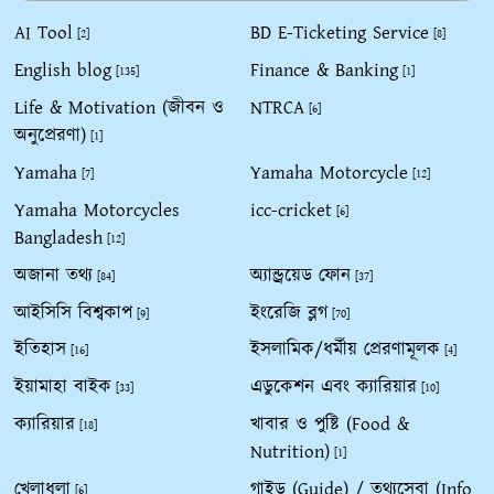
AI Tool
BD E-Ticketing Service
[2]
[8]
English blog
Finance & Banking
[135]
[1]
Life & Motivation (জীবন ও
NTRCA
[6]
অনুপ্রেরণা)
[1]
Yamaha
Yamaha Motorcycle
[7]
[12]
Yamaha Motorcycles
icc-cricket
[6]
Bangladesh
[12]
অজানা তথ্য
অ্যান্ড্রয়েড ফোন
[84]
[37]
আইসিসি বিশ্বকাপ
ইংরেজি ব্লগ
[9]
[70]
ইতিহাস
ইসলামিক/ধর্মীয় প্রেরণামূলক
[16]
[4]
ইয়ামাহা বাইক
এডুকেশন এবং ক্যারিয়ার
[33]
[10]
ক্যারিয়ার
খাবার ও পুষ্টি (Food &
[18]
Nutrition)
[1]
খেলাধুলা
গাইড (Guide) / তথ্যসেবা (Info
[6]