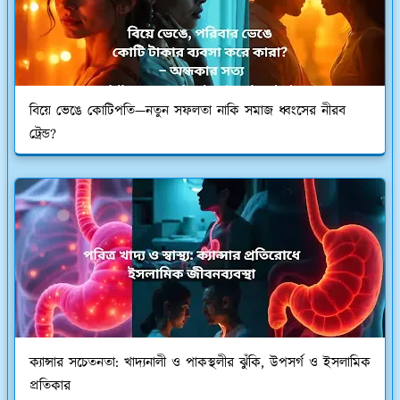
বিয়ে ভেঙে কোটিপতি—নতুন সফলতা নাকি সমাজ ধ্বংসের নীরব
ট্রেন্ড?
ক্যান্সার সচেতনতা: খাদ্যনালী ও পাকস্থলীর ঝুঁকি, উপসর্গ ও ইসলামিক
প্রতিকার