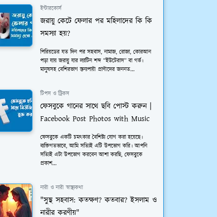
ইন্টারকোর্স
জরায়ু কেটে ফেলার পর মহিলাদের কি কি
সমস্যা হয়?
পিরিয়ডের যত দিন পর সহবাস, নামাজ, রোজা, কোরআন
পড়া যায় জরায়ু যার ল্যাটিন শব্দ “ইউটেরাস” বা গর্ভ।
মানুষসহ বেশিরভাগ স্তন্যপায়ী প্রাণীদের জননত...
টিপস ও ট্রিকস
ফেসবুকে গানের সাথে ছবি পোস্ট করুন |
Facebook Post Photos with Music
ফেসবুকে একটি চমত্কার বৈশিষ্ট্য যোগ করা হয়েছে।
ব্যক্তিগতভাবে, আমি সত্যিই এটি উপভোগ করি। আপনি
সত্যিই এটা উপভোগ করবেন আশা করছি, ফেসবুকে
প্রকাশ...
নারী ও নারী স্বাস্থ্যকথা
"সুস্থ সহবাস: কতক্ষণ? কতবার? ইসলাম ও
নারীর করণীয়"