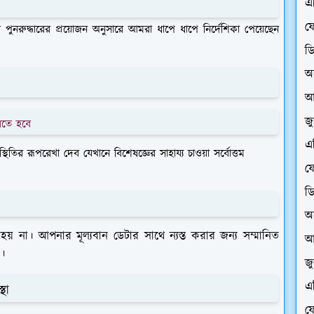
এ
ফে
নরুদ্ধারের প্রয়োজন অনুসারে আমরা ধাপে ধাপে নির্দেশিকা পেয়েছেন
ড
অ
আ
জ
রতে হবে
এ
িস্থিতির রূপরেখা দেব যেখানে বিশেষজ্ঞের
সাহায্য চাওয়া সর্বোত্তম
ফে
ড
অ
হয় না। আপনার মূল্যবান ডেটার সাথে ন্যস্ত করার জন্য সম্মানিত
আ
।
জ
এ
থা
ফে