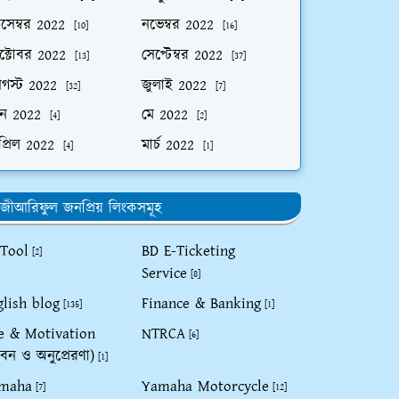
িসেম্বর 2022
নভেম্বর 2022
[10]
[16]
ক্টোবর 2022
সেপ্টেম্বর 2022
[13]
[37]
গস্ট 2022
জুলাই 2022
[32]
[7]
ুন 2022
মে 2022
[4]
[2]
প্রিল 2022
মার্চ 2022
[4]
[1]
জীআরিফুল জনপ্রিয় লিংকসমূহ
 Tool
BD E-Ticketing
[2]
Service
[8]
glish blog
Finance & Banking
[135]
[1]
fe & Motivation
NTRCA
[6]
বন ও অনুপ্রেরণা)
[1]
maha
Yamaha Motorcycle
[7]
[12]