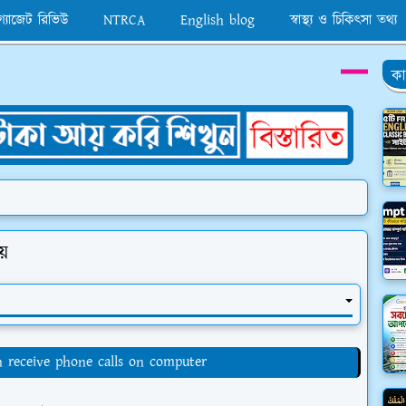
 গ্যাজেট রিভিউ
NTRCA
English blog
স্বাস্থ্য ও চিকিৎসা তথ্য
কা
ায়
on receive phone calls on computer