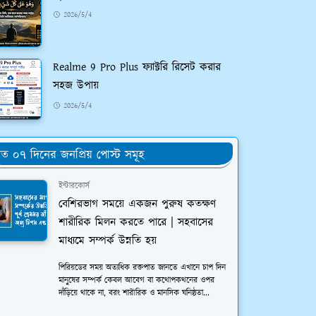
2026/5/4
Realme 9 Pro Plus ফ্যাক্টরি রিসেট করার
সহজ উপায়
2026/5/4
ত ০৭ দিনের জনপ্রিয় পোস্ট সমূহ
ইন্টারকোর্স
বেশিরভাগ সময়ে একজন পুরুষ কতক্ষণ
শারীরিক মিলন করতে পারে | সহবাসের
মাধ্যমে সম্পর্ক উন্নতি হয়
পিরিয়ডের সময় অত্যধিক রক্তপাত জানতে এখানে চাপ দিন
মানুষের সম্পর্ক কেবল আবেগ বা কথোপকথনের ওপর
দাঁড়িয়ে থাকে না, বরং শারীরিক ও মানসিক ঘনিষ্ঠতা...