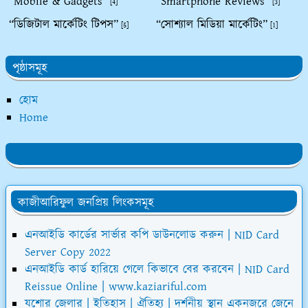
“Mobile & Gadgets”
“Smartphone Reviews”
[4]
[3]
“ডিজিটাল মার্কেটিং টিপস”
“সোশ্যাল মিডিয়া মার্কেটিং”
[5]
[1]
পৃষ্ঠাসমূহ
হোম
Home
কাজীআরিফুল জনপ্রিয় লিংকসমূহ
এনআইডি কার্ডের সার্ভার কপি ডাউনলোড করুন | NID Card
Server Copy 2022
এনআইডি কার্ড হারিয়ে গেলে কিভাবে বের করবেন | NID Card
Reissue Online | www.kaziariful.com
যশোর জেলার | ইতিহাস | ঐতিহ্য | দর্শনীয় স্থান একনজরে জেনে