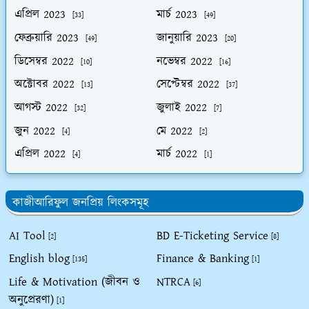
এপ্রিল 2023
মার্চ 2023
[33]
[49]
ফেব্রুয়ারি 2023
জানুয়ারি 2023
[49]
[20]
ডিসেম্বর 2022
নভেম্বর 2022
[10]
[16]
অক্টোবর 2022
সেপ্টেম্বর 2022
[13]
[37]
আগস্ট 2022
জুলাই 2022
[32]
[7]
জুন 2022
মে 2022
[4]
[2]
এপ্রিল 2022
মার্চ 2022
[4]
[1]
কাজীআরিফুল জনপ্রিয় লিংকসমূহ
AI Tool
BD E-Ticketing Service
[2]
[8]
English blog
Finance & Banking
[135]
[1]
Life & Motivation (জীবন ও
NTRCA
[6]
অনুপ্রেরণা)
[1]