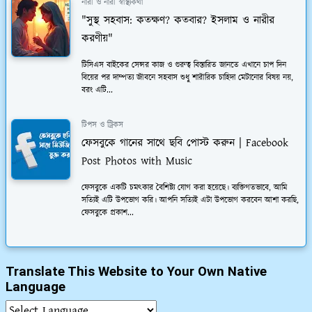
নারী ও নারী স্বাস্থ্যকথা
"সুস্থ সহবাস: কতক্ষণ? কতবার? ইসলাম ও নারীর
করণীয়"
টিসিএস বাইকের সেন্সর কাজ ও গুরুত্ব বিস্তারিত জানতে এখানে চাপ দিন
বিয়ের পর দাম্পত্য জীবনে সহবাস শুধু শারীরিক চাহিদা মেটানোর বিষয় নয়,
বরং এটি...
টিপস ও ট্রিকস
ফেসবুকে গানের সাথে ছবি পোস্ট করুন | Facebook
Post Photos with Music
ফেসবুকে একটি চমত্কার বৈশিষ্ট্য যোগ করা হয়েছে। ব্যক্তিগতভাবে, আমি
সত্যিই এটি উপভোগ করি। আপনি সত্যিই এটা উপভোগ করবেন আশা করছি,
ফেসবুকে প্রকাশ...
Translate This Website to Your Own Native
Language