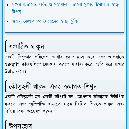
ঘুমের অভাবের ক্ষতি ও সমাধান – ভালো ঘুমের উপায় ও স্বাস্থ্য
টিপস
জরায়ু ফেলার পর মেয়েদের স্বাস্থ্য ঝুঁকি
সংগঠিত থাকুন
একটি বিশৃঙ্খল পরিবেশ জ্ঞানীয় লোড হ্রাস করে এবং আপনাকে
গুরুত্বপূর্ণ কাজগুলিতে ফোকাস করতে সাহায্য করে, স্মৃতি ধরে রাখার
উন্নতি করে।
কৌতূহলী থাকুন এবং ক্রমাগত শিখুন
একটি কৌতূহলী মন একটি চটপটে মন। আপনার মস্তিষ্ককে উদ্দীপিত
করতে এবং স্মৃতিশক্তি বাড়াতে নতুন জিনিস শিখতে থাকুন এবং
বিভিন্ন বিষয় অন্বেষণ করুন।
উপসংহার