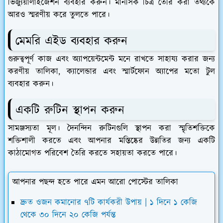
ভিজ্যুয়ালাইজেশন ব্যবহার করুন। মানসিক চিত্র তৈরি করা তথ্যকে
আরও স্মরণীয় করে তুলতে পারে।
মেমরি এইড ব্যবহার করুন
গুরুত্বপূর্ণ কাজ এবং অ্যাপয়েন্টমেন্ট মনে রাখতে সাহায্য করার জন্য
করণীয় তালিকা, ক্যালেন্ডার এবং স্মার্টফোন অ্যাপের মতো টুল
ব্যবহার করুন।
একটি রুটিন স্থাপন করুন
সামঞ্জস্যতা মূল। দৈনন্দিন রুটিনগুলি স্থাপন করা স্মৃতিশক্তিকে
শক্তিশালী করতে এবং আপনার মস্তিষ্কের উন্নতির জন্য একটি
কাঠামোগত পরিবেশ তৈরি করতে সহায়তা করতে পারে।
আপনার পছন্দ হতে পারে এমন আরো পোস্টের তালিকা
দ্রুত ওজন কমানোর ৭টি কার্যকরী উপায় | ১ দিনে ১ কেজি
থেকে ৩০ দিনে ২০ কেজি পর্যন্ত