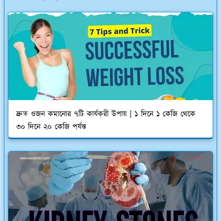
দ্রুত ওজন কমানোর ৭টি কার্যকরী উপায় | ১ দিনে ১ কেজি থেকে
৩০ দিনে ২০ কেজি পর্যন্ত