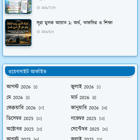
2026/7/29
সূরা মুলক আয়াত ১: অর্থ, তাফসির ও শিক্ষা
2026/5/4
ওয়েবসাইট আর্কাইভ
আগস্ট 2026
জুলাই 2026
[3]
[1]
মে 2026
মার্চ 2026
[3]
[8]
ফেব্রুয়ারি 2026
জানুয়ারি 2026
[17]
[18]
ডিসেম্বর 2025
নভেম্বর 2025
[21]
[13]
অক্টোবর 2025
সেপ্টেম্বর 2025
[22]
[32]
আগস্ট 2025
জুলাই 2025
[43]
[23]