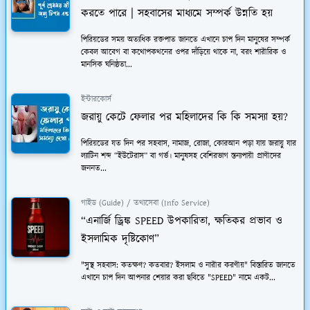
করতে পারে | সহবাসের মাধ্যমে সম্পর্ক উন্নতি হয়
পিরিয়ডের সময় অত্যধিক রক্তপাত জানতে এখানে চাপ দিন মানুষের সম্পর্ক
কেবল আবেগ বা কথোপকথনের ওপর দাঁড়িয়ে থাকে না, বরং শারীরিক ও
মানসিক ঘনিষ্ঠতা...
ইন্টারকোর্স
জরায়ু কেটে ফেলার পর মহিলাদের কি কি সমস্যা হয়?
পিরিয়ডের যত দিন পর সহবাস, নামাজ, রোজা, কোরআন পড়া যায় জরায়ু যার
ল্যাটিন শব্দ “ইউটেরাস” বা গর্ভ। মানুষসহ বেশিরভাগ স্তন্যপায়ী প্রাণীদের
জননত...
গাইড (Guide) / তথ্যসেবা (Info Service)
“এনার্জি ড্রিঙ্ক SPEED উপকারিতা, ক্ষতিকর প্রভাব ও
ইসলামিক দৃষ্টিকোণ”
"সুস্থ সহবাস: কতক্ষণ? কতবার? ইসলাম ও নারীর করণীয়" বিস্তারিত জানতে
এখানে চাপ দিন আপনার শেয়ার করা ছবিতে "SPEED" নামে একট...