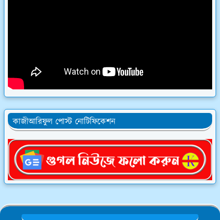
কাজীআরিফুল পোস্ট নোটিফিকেশন