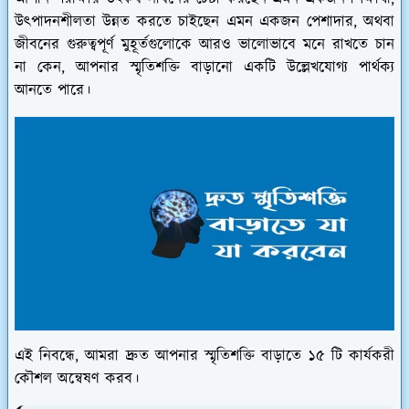
উৎপাদনশীলতা উন্নত করতে চাইছেন এমন একজন পেশাদার, অথবা
জীবনের গুরুত্বপূর্ণ মুহূর্তগুলোকে আরও ভালোভাবে মনে রাখতে চান
না কেন, আপনার স্মৃতিশক্তি বাড়ানো একটি উল্লেখযোগ্য পার্থক্য
আনতে পারে।
এই নিবন্ধে, আমরা দ্রুত আপনার স্মৃতিশক্তি বাড়াতে ১৫ টি কার্যকরী
কৌশল অন্বেষণ করব।