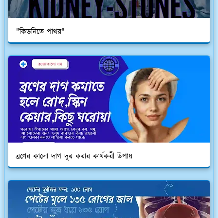
"কিডনিতে পাথর"
ব্রণের কালো দাগ দূর করার কার্যকরী উপায়