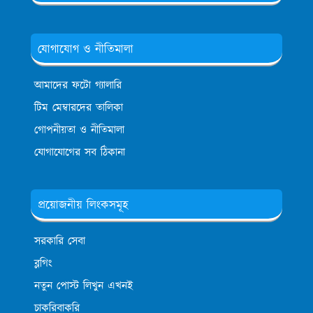
যোগাযোগ ও নীতিমালা
আমাদের ফটো গ্যালারি
টিম মেম্বারদের তালিকা
গোপনীয়তা ও নীতিমালা
যোগাযোগের সব ঠিকানা
প্রয়োজনীয় লিংকসমূহ
সরকারি সেবা
ব্লগিং
নতুন পোস্ট লিখুন এখনই
চাকরিবাকরি