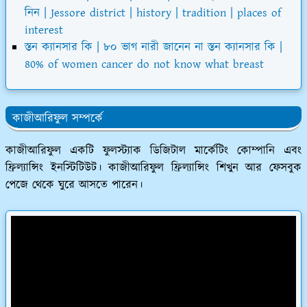
নিন | Jessore district | history | tradition | places of
interest
স্তন ক্যানসার কি | ৮০ ভাগ নারী জানেন না স্তন ক্যানসার কি |
80% of women cancer do not know what breast
কাজীআরিফুল সম্পর্কে
কাজীআরিফুল একটি ফুলস্ট্যাক ডিজিটাল মার্কেটিং কোম্পানি এবং
ফ্রিল্যান্সিং ইনস্টিটিউট। কাজীআরিফুল ফ্রিল্যান্সিং শিখুন আর ফেসবুক
পেজে থেকে ঘুরে আসতে পারেন।