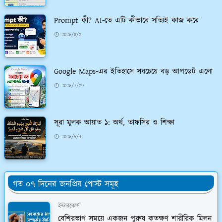
Prompt কী? AI-তে এটি কীভাবে সত্যিই কাজ করে
2026/8/2
Google Maps-এর ইতিহাসে সবচেয়ে বড় আপডেট এলো
2026/7/29
সূরা মুলক আয়াত ১: অর্থ, তাফসির ও শিক্ষা
2026/5/4
গত ০৭ দিনের জনপ্রিয় পোস্ট সমূহ
ইন্টারকোর্স
বেশিরভাগ সময়ে একজন পুরুষ কতক্ষণ শারীরিক মিলন