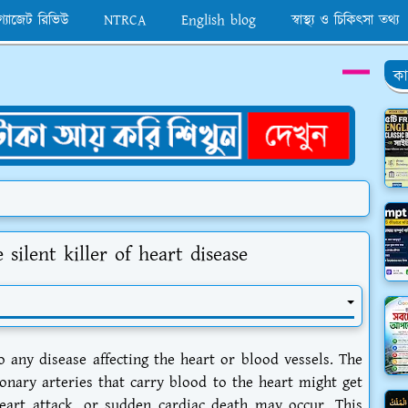
 গ্যাজেট রিভিউ
NTRCA
English blog
স্বাস্থ্য ও চিকিৎসা তথ্য
কা
silent killer of heart disease
o any disease affecting the heart or blood vessels. The
nary arteries that carry blood to the heart might get
 heart attack, or sudden cardiac death may occur. This