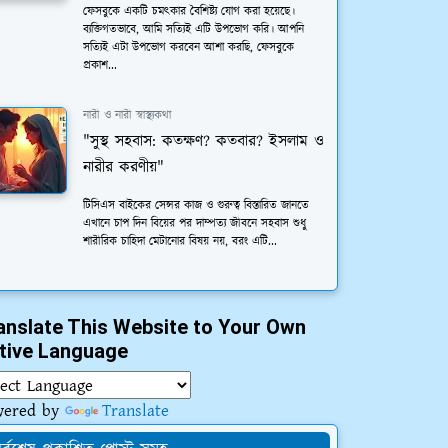
ফেসবুকে একটি চমত্কার বৈশিষ্ট্য যোগ করা হয়েছে।
ব্যক্তিগতভাবে, আমি সত্যিই এটি উপভোগ করি। আপনি
সত্যিই এটা উপভোগ করবেন আশা করছি, ফেসবুকে
প্রকাশ...
নারী ও নারী স্বাস্থ্যকথা
"সুস্থ সহবাস: কতক্ষণ? কতবার? ইসলাম ও
নারীর করণীয়"
টিসিএস বাইকের সেন্সর কাজ ও গুরুত্ব বিস্তারিত জানতে
এখানে চাপ দিন বিয়ের পর দাম্পত্য জীবনে সহবাস শুধু
শারীরিক চাহিদা মেটানোর বিষয় নয়, বরং এটি...
anslate This Website to Your Own
tive Language
wered by
Translate