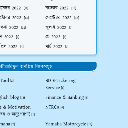
িসেম্বর 2022
নভেম্বর 2022
[10]
[16]
ক্টোবর 2022
সেপ্টেম্বর 2022
[13]
[37]
গস্ট 2022
জুলাই 2022
[32]
[7]
ুন 2022
মে 2022
[4]
[2]
প্রিল 2022
মার্চ 2022
[4]
[1]
জীআরিফুল জনপ্রিয় লিংকসমূহ
 Tool
BD E-Ticketing
[2]
Service
[8]
glish blog
Finance & Banking
[135]
[1]
fe & Motivation
NTRCA
[6]
বন ও অনুপ্রেরণা)
[1]
maha
Yamaha Motorcycle
[7]
[12]