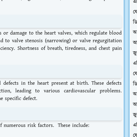
এ
ফে
ড
অ
es or damage to the heart valves, which regulate blood
d to valve stenosis (narrowing) or valve regurgitation
আ
iciency. Shortness of breath, tiredness, and chest pain
জ
এ
ফে
l defects in the heart present at birth. These defects
ড
ction, leading to various cardiovascular problems.
অ
 specific defect.
আ
জ
এ
of numerous risk factors. These include:
ফে