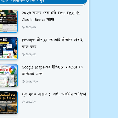
র্বশেষ প্রকাশিত পোস্ট সমূহ
২০২৬ সালের সেরা ৫টি Free English
Classic Books সাইট
2026/8/6
Prompt কী? AI-তে এটি কীভাবে সত্যিই
কাজ করে
2026/8/2
Google Maps-এর ইতিহাসে সবচেয়ে বড়
আপডেট এলো
2026/7/29
সূরা মুলক আয়াত ১: অর্থ, তাফসির ও শিক্ষা
2026/5/4