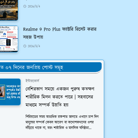
2026/5/4
Realme 9 Pro Plus ফ্যাক্টরি রিসেট করার
সহজ উপায়
2026/5/4
ত ০৭ দিনের জনপ্রিয় পোস্ট সমূহ
ইন্টারকোর্স
বেশিরভাগ সময়ে একজন পুরুষ কতক্ষণ
শারীরিক মিলন করতে পারে | সহবাসের
মাধ্যমে সম্পর্ক উন্নতি হয়
পিরিয়ডের সময় অত্যধিক রক্তপাত জানতে এখানে চাপ দিন
মানুষের সম্পর্ক কেবল আবেগ বা কথোপকথনের ওপর
দাঁড়িয়ে থাকে না, বরং শারীরিক ও মানসিক ঘনিষ্ঠতা...