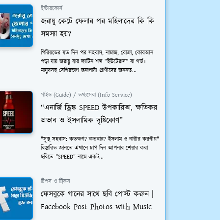
ইন্টারকোর্স
জরায়ু কেটে ফেলার পর মহিলাদের কি কি
সমস্যা হয়?
পিরিয়ডের যত দিন পর সহবাস, নামাজ, রোজা, কোরআন
পড়া যায় জরায়ু যার ল্যাটিন শব্দ “ইউটেরাস” বা গর্ভ।
মানুষসহ বেশিরভাগ স্তন্যপায়ী প্রাণীদের জননত...
গাইড (Guide) / তথ্যসেবা (Info Service)
“এনার্জি ড্রিঙ্ক SPEED উপকারিতা, ক্ষতিকর
প্রভাব ও ইসলামিক দৃষ্টিকোণ”
"সুস্থ সহবাস: কতক্ষণ? কতবার? ইসলাম ও নারীর করণীয়"
বিস্তারিত জানতে এখানে চাপ দিন আপনার শেয়ার করা
ছবিতে "SPEED" নামে একট...
টিপস ও ট্রিকস
ফেসবুকে গানের সাথে ছবি পোস্ট করুন |
Facebook Post Photos with Music