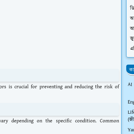
ড
অ
আ
জ
এ
কা
AI
rs is crucial for preventing and reducing the risk of
En
Li
(জী
vary depending on the specific condition. Common
Ya