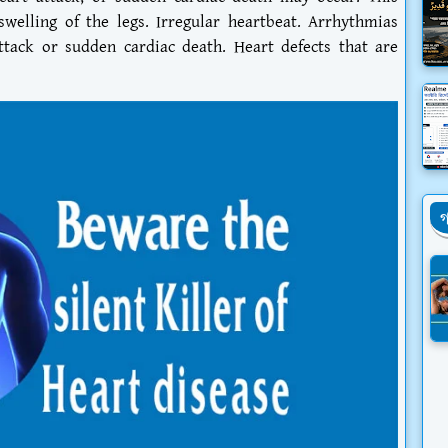
swelling of the legs. Irregular heartbeat. Arrhythmias
ttack or sudden cardiac death. Heart defects that are
গ