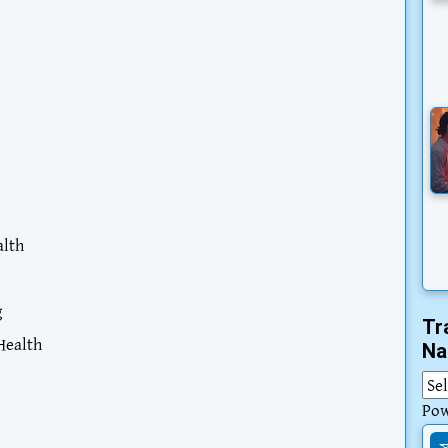
alth
g
Tr
Health
Na
Po