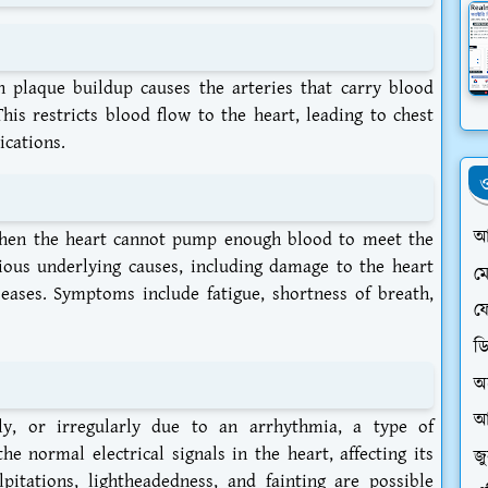
 plaque buildup causes the arteries that carry blood
is restricts blood flow to the heart, leading to chest
ications.
ও
আ
when the heart cannot pump enough blood to meet the
ious underlying causes, including damage to the heart
ম
seases. Symptoms include fatigue, shortness of breath,
ফে
ড
অ
আ
ly, or irregularly due to an arrhythmia, a type of
e normal electrical signals in the heart, affecting its
জ
lpitations, lightheadedness, and fainting are possible