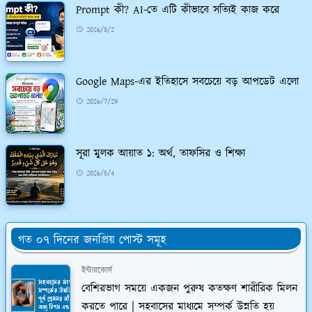
Prompt কী? AI-তে এটি কীভাবে সত্যিই কাজ করে
2026/8/2
Google Maps-এর ইতিহাসে সবচেয়ে বড় আপডেট এলো
2026/7/29
সূরা মুলক আয়াত ১: অর্থ, তাফসির ও শিক্ষা
2026/5/4
গত ০৭ দিনের জনপ্রিয় পোস্ট সমূহ
ইন্টারকোর্স
বেশিরভাগ সময়ে একজন পুরুষ কতক্ষণ শারীরিক মিলন
করতে পারে | সহবাসের মাধ্যমে সম্পর্ক উন্নতি হয়