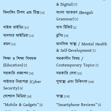
& Digital)
[7]
ফিনান্সিং টিপস এন্ড টিক্স
বাংলা ব্যাকরণ (Bengali
[15]
Grammar)
[1]
বাইক রাইডিং
বাস টিকিট
[31]
[2]
ব্যবসার আইডিয়া
ব্লগিং
[13]
[19]
ভ্রমন
মানসিক স্বাস্থ্য / Mental Health
[12]
& Self-Development
[1]
শিক্ষা ও শিক্ষা বিষয়ক
সমকালীন বিষয় /
(Education)
Contemporary Topics
[2]
[1]
সরকারি প্রজ্ঞাপন
সরকারি সেবা
[18]
[33]
সাইবার নিরাপত্তা (Cyber
সুস্বাস্থ্য এবং চিকিৎসা
[109]
Security)
[4]
সোশ্যাল মিডিয়া
স্বাস্থ্য
[38]
[170]
“Mobile & Gadgets”
“Smartphone Reviews”
[4]
[3]