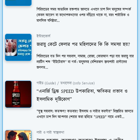
পিরিয়ডের সময় অত্যধিক রক্তপাত জানতে এখানে চাপ দিন মানুষের সম্পর্ক
কেবল আবেগ বা কথোপকথনের ওপর দাঁড়িয়ে থাকে না, বরং শারীরিক ও
মানসিক ঘনিষ্ঠতা...
ইন্টারকোর্স
জরায়ু কেটে ফেলার পর মহিলাদের কি কি সমস্যা হয়?
পিরিয়ডের যত দিন পর সহবাস, নামাজ, রোজা, কোরআন পড়া যায় জরায়ু যার
ল্যাটিন শব্দ “ইউটেরাস” বা গর্ভ। মানুষসহ বেশিরভাগ স্তন্যপায়ী প্রাণীদের
জননত...
গাইড (Guide) / তথ্যসেবা (Info Service)
“এনার্জি ড্রিঙ্ক SPEED উপকারিতা, ক্ষতিকর প্রভাব ও
ইসলামিক দৃষ্টিকোণ”
"সুস্থ সহবাস: কতক্ষণ? কতবার? ইসলাম ও নারীর করণীয়" বিস্তারিত জানতে
এখানে চাপ দিন আপনার শেয়ার করা ছবিতে "SPEED" নামে একট...
নারী ও নারী স্বাস্থ্যকথা