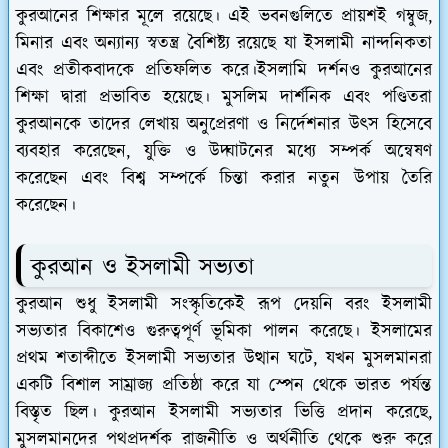
কুরআনের শিক্ষার মূলে রয়েছে। এই ভবনগুলিতে প্রায়শই গম্বুজ,
মিনার এবং অন্যান্য স্বতন্ত্র বৈশিষ্ট্য রয়েছে যা ইসলামী নান্দনিকতা
এবং প্রতীকবাদকে প্রতিফলিত করে।
ইসলামি দর্শনও কুরআনের
শিক্ষা দ্বারা প্রভাবিত হয়েছে। মুসলিম দার্শনিক এবং পণ্ডিতরা
কুরআনকে তাদের লেখায় অনুপ্রেরণা ও নির্দেশনার উৎস হিসেবে
ব্যবহার করেছেন, যুক্তি ও উদ্ঘাটনের মধ্যে সম্পর্ক অন্বেষণ
করেছেন এবং বিশ্ব সম্পর্কে চিন্তা করার নতুন উপায় তৈরি
করেছেন।
কুরআন ও ইসলামী সভ্যতা
কুরআন শুধু ইসলামী সংস্কৃতিকেই রূপ দেয়নি বরং ইসলামী
সভ্যতার বিকাশেও গুরুত্বপূর্ণ ভূমিকা পালন করেছে। ইসলামের
প্রথম শতাব্দীতে ইসলামী সভ্যতার উত্থান ঘটে, যখন মুসলমানরা
একটি বিশাল সাম্রাজ্য প্রতিষ্ঠা করে যা স্পেন থেকে ভারত পর্যন্ত
বিস্তৃত ছিল।
কুরআন ইসলামী সভ্যতার ভিত্তি প্রদান করেছে,
মুসলমানদের পথপ্রদর্শক
রাজনীতি ও অর্থনীতি থেকে শুরু করে