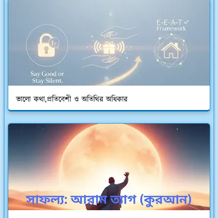
ভালো কথা,প্রতিবেশী ও অতিথির অধিকার