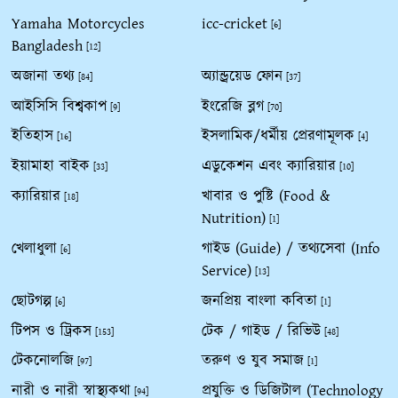
Yamaha Motorcycles
icc-cricket
[6]
Bangladesh
[12]
অজানা তথ্য
অ্যান্ড্রয়েড ফোন
[84]
[37]
আইসিসি বিশ্বকাপ
ইংরেজি ব্লগ
[9]
[70]
ইতিহাস
ইসলামিক/ধর্মীয় প্রেরণামূলক
[16]
[4]
ইয়ামাহা বাইক
এডুকেশন এবং ক্যারিয়ার
[33]
[10]
ক্যারিয়ার
খাবার ও পুষ্টি (Food &
[18]
Nutrition)
[1]
খেলাধুলা
গাইড (Guide) / তথ্যসেবা (Info
[6]
Service)
[13]
ছোটগল্প
জনপ্রিয় বাংলা কবিতা
[6]
[1]
টিপস ও ট্রিকস
টেক / গাইড / রিভিউ
[153]
[48]
টেকনোলজি
তরুণ ও যুব সমাজ
[97]
[1]
নারী ও নারী স্বাস্থ্যকথা
প্রযুক্তি ও ডিজিটাল (Technology
[94]