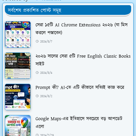
সর্বশেষ প্রকাশিত পোস্ট সমূহ
সেরা ১৫টি AI Chrome Extensions ২০২৬ (যা মিস
করলে পস্তাবেন)
2026/8/7
২০২৬ সালের সেরা ৫টি Free English Classic Books
সাইট
2026/8/6
Prompt কী? AI-তে এটি কীভাবে সত্যিই কাজ করে
2026/8/2
Google Maps-এর ইতিহাসে সবচেয়ে বড় আপডেট
এলো
2026/7/29