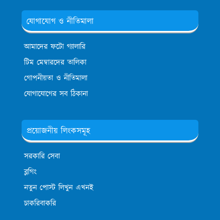
যোগাযোগ ও নীতিমালা
আমাদের ফটো গ্যালারি
টিম মেম্বারদের তালিকা
গোপনীয়তা ও নীতিমালা
যোগাযোগের সব ঠিকানা
প্রয়োজনীয় লিংকসমূহ
সরকারি সেবা
ব্লগিং
নতুন পোস্ট লিখুন এখনই
চাকরিবাকরি