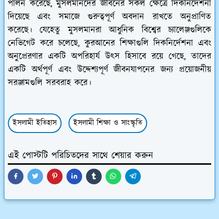
পালন করেছে, মুসলমানদের জীবনের সকল ক্ষেত্রে দিকনির্দেশনা
দিয়েছে এবং সমাজে গুরুত্বপূর্ণ অবদান রাখতে অনুপ্রাণিত
করেছে। যেহেতু মুসলমানরা আধুনিক বিশ্বের চ্যালেঞ্জগুলিকে
নেভিগেট করে চলেছে, কুরআনের শিক্ষাগুলি দিকনির্দেশনা এবং
অনুপ্রেরণার একটি অপরিহার্য উত্স হিসাবে রয়ে গেছে, তাদের
একটি অর্থপূর্ণ এবং উদ্দেশ্যপূর্ণ জীবনযাপনের জন্য প্রয়োজনীয়
সরঞ্জামগুলি সরবরাহ করে।
ইসলামী ইতিহাস
ইসলামী শিক্ষা ও সাংস্কৃতি
এই পোস্টটি পরিচিতদের সাথে শেয়ার করুন