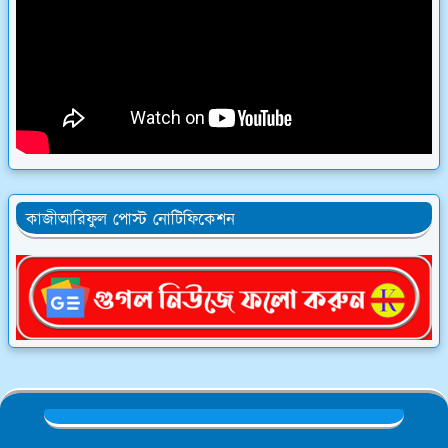
কাজীআরিফুল পোস্ট নোটিফিকেশন