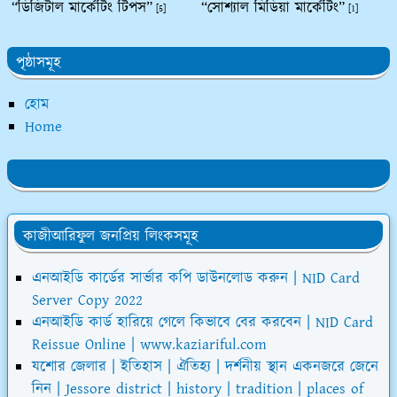
“ডিজিটাল মার্কেটিং টিপস”
“সোশ্যাল মিডিয়া মার্কেটিং”
[5]
[1]
পৃষ্ঠাসমূহ
হোম
Home
কাজীআরিফুল জনপ্রিয় লিংকসমূহ
এনআইডি কার্ডের সার্ভার কপি ডাউনলোড করুন | NID Card
Server Copy 2022
এনআইডি কার্ড হারিয়ে গেলে কিভাবে বের করবেন | NID Card
Reissue Online | www.kaziariful.com
যশোর জেলার | ইতিহাস | ঐতিহ্য | দর্শনীয় স্থান একনজরে জেনে
নিন | Jessore district | history | tradition | places of