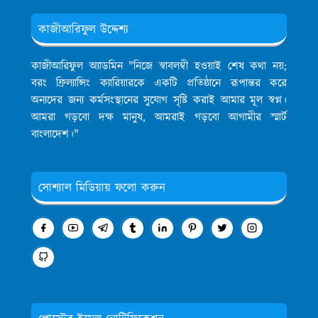
কাজীআরিফুল উদ্দেশ্য
কাজীআরিফুল অ্যাডমিন
"নিজে স্বাবলম্বী হওয়াই শেষ কথা নয়;
বরং ফ্রিল্যান্সিং ক্যারিয়ারকে একটি প্রতিষ্ঠানে রূপান্তর করে
অন্যদের জন্য কর্মসংস্থানের সুযোগ সৃষ্টি করাই আমার মূল স্বপ্ন।
আমরা গড়বো দক্ষ মানুষ, আমরাই গড়বো আগামীর স্মার্ট
বাংলাদেশ।"
সোশ্যাল মিডিয়ায় ফলো করুন