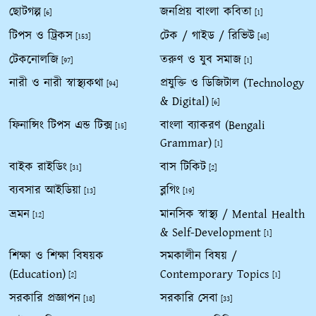
ছোটগল্প
জনপ্রিয় বাংলা কবিতা
[6]
[1]
টিপস ও ট্রিকস
টেক / গাইড / রিভিউ
[153]
[48]
টেকনোলজি
তরুণ ও যুব সমাজ
[97]
[1]
নারী ও নারী স্বাস্থ্যকথা
প্রযুক্তি ও ডিজিটাল (Technology
[94]
& Digital)
[6]
ফিনান্সিং টিপস এন্ড টিক্স
বাংলা ব্যাকরণ (Bengali
[15]
Grammar)
[1]
বাইক রাইডিং
বাস টিকিট
[31]
[2]
ব্যবসার আইডিয়া
ব্লগিং
[13]
[19]
ভ্রমন
মানসিক স্বাস্থ্য / Mental Health
[12]
& Self-Development
[1]
শিক্ষা ও শিক্ষা বিষয়ক
সমকালীন বিষয় /
(Education)
Contemporary Topics
[2]
[1]
সরকারি প্রজ্ঞাপন
সরকারি সেবা
[18]
[33]