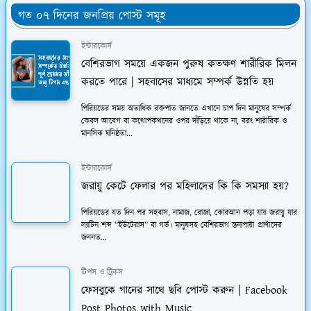
গত ০৭ দিনের জনপ্রিয় পোস্ট সমূহ
ইন্টারকোর্স
বেশিরভাগ সময়ে একজন পুরুষ কতক্ষণ শারীরিক মিলন
করতে পারে | সহবাসের মাধ্যমে সম্পর্ক উন্নতি হয়
পিরিয়ডের সময় অত্যধিক রক্তপাত জানতে এখানে চাপ দিন মানুষের সম্পর্ক
কেবল আবেগ বা কথোপকথনের ওপর দাঁড়িয়ে থাকে না, বরং শারীরিক ও
মানসিক ঘনিষ্ঠতা...
ইন্টারকোর্স
জরায়ু কেটে ফেলার পর মহিলাদের কি কি সমস্যা হয়?
পিরিয়ডের যত দিন পর সহবাস, নামাজ, রোজা, কোরআন পড়া যায় জরায়ু যার
ল্যাটিন শব্দ “ইউটেরাস” বা গর্ভ। মানুষসহ বেশিরভাগ স্তন্যপায়ী প্রাণীদের
জননত...
টিপস ও ট্রিকস
ফেসবুকে গানের সাথে ছবি পোস্ট করুন | Facebook
Post Photos with Music