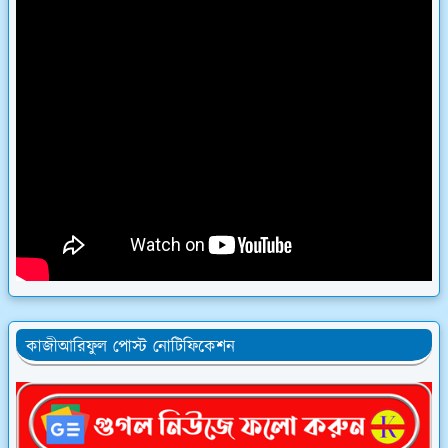
কাজীআরিফুল পোস্ট নোটিফিকেশন