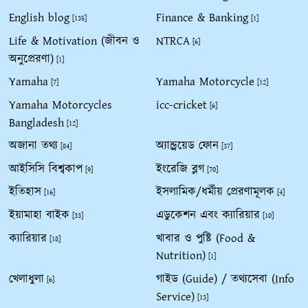
English blog
Finance & Banking
[135]
[1]
Life & Motivation (জীবন ও
NTRCA
[6]
অনুপ্রেরণা)
[1]
Yamaha
Yamaha Motorcycle
[7]
[12]
Yamaha Motorcycles
icc-cricket
[6]
Bangladesh
[12]
অজানা তথ্য
অ্যান্ড্রয়েড ফোন
[84]
[37]
আইসিসি বিশ্বকাপ
ইংরেজি ব্লগ
[9]
[70]
ইতিহাস
ইসলামিক/ধর্মীয় প্রেরণামূলক
[16]
[4]
ইয়ামাহা বাইক
এডুকেশন এবং ক্যারিয়ার
[33]
[10]
ক্যারিয়ার
খাবার ও পুষ্টি (Food &
[18]
Nutrition)
[1]
খেলাধুলা
গাইড (Guide) / তথ্যসেবা (Info
[6]
Service)
[13]