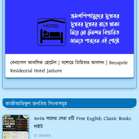
বেনাপোল আবাসিক হোটেল | যশোরে প্রিমিয়ার আবাসন | Benapole
Residential Hotel Jashore
কাজীআরিফুল জনপ্রিয় লিংকসমূহ
২০২৬ সালের সেরা ৫টি Free English Classic Books
সাইট
2026/8/6