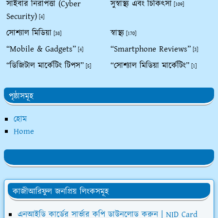
সাইবার নিরাপত্তা (Cyber
সুস্বাস্থ্য এবং চিকিৎসা
[109]
Security)
[4]
সোশ্যাল মিডিয়া
স্বাস্থ্য
[38]
[170]
“Mobile & Gadgets”
“Smartphone Reviews”
[4]
[3]
“ডিজিটাল মার্কেটিং টিপস”
“সোশ্যাল মিডিয়া মার্কেটিং”
[5]
[1]
পৃষ্ঠাসমূহ
হোম
Home
কাজীআরিফুল জনপ্রিয় লিংকসমূহ
এনআইডি কার্ডের সার্ভার কপি ডাউনলোড করুন | NID Card