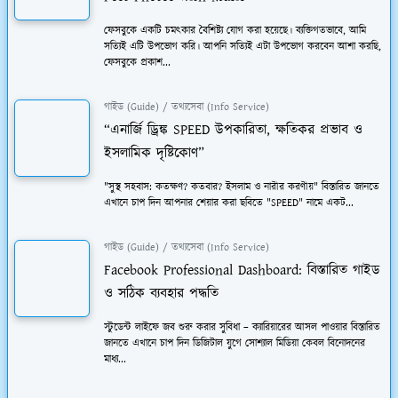
ফেসবুকে একটি চমত্কার বৈশিষ্ট্য যোগ করা হয়েছে। ব্যক্তিগতভাবে, আমি
সত্যিই এটি উপভোগ করি। আপনি সত্যিই এটা উপভোগ করবেন আশা করছি,
ফেসবুকে প্রকাশ...
গাইড (Guide) / তথ্যসেবা (Info Service)
“এনার্জি ড্রিঙ্ক SPEED উপকারিতা, ক্ষতিকর প্রভাব ও
ইসলামিক দৃষ্টিকোণ”
"সুস্থ সহবাস: কতক্ষণ? কতবার? ইসলাম ও নারীর করণীয়" বিস্তারিত জানতে
এখানে চাপ দিন আপনার শেয়ার করা ছবিতে "SPEED" নামে একট...
গাইড (Guide) / তথ্যসেবা (Info Service)
Facebook Professional Dashboard: বিস্তারিত গাইড
ও সঠিক ব্যবহার পদ্ধতি
স্টুডেন্ট লাইফে জব শুরু করার সুবিধা – ক্যারিয়ারের আসল পাওয়ার বিস্তারিত
জানতে এখানে চাপ দিন ডিজিটাল যুগে সোশ্যাল মিডিয়া কেবল বিনোদনের
মাধ্য...