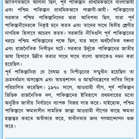
জাতিগতভাবে আলাদা ছিল, পূর্ব পাকিস্তান প্রাথমিকভাবে বাংলাভাষী
এবং পশ্চিম পাকিস্তান প্রাথমিকভাবে পাঞ্জাবী-ভাষী। পাকিস্তানের
সরকার পশ্চিম পাকিস্তানিদের দ্বারা আধিপত্য ছিল, যারা পূর্ব
পাকিস্তানীদেরকে নিকৃষ্ট মনে করত এবং তাদের সাথে দ্বিতীয় শ্রেণীর
নাগরিক হিসাবে আচরণ করত। সরকারি নীতিগুলি পূর্ব পাকিস্তানের
খরচে পশ্চিম পাকিস্তানের পক্ষে ছিল, যার ফলে অর্থনৈতিক বঞ্চনা
এবং রাজনৈতিক নিপীড়ন ঘটে। সরকার উর্দুকে পাকিস্তানের জাতীয়
ভাষা হিসাবে উন্নীত করার সাথে সাথে বাংলা ভাষাকেও দমন করা
হয়েছিল।
পূর্ব পাকিস্তানিরা যে বৈষম্য ও নিপীড়নের সম্মুখীন হয়েছিল তা
ক্রমবর্ধমান অসন্তোষ এবং স্বায়ত্তশাসন ও আত্মনিয়ন্ত্রণের দাবির দিকে
পরিচালিত করেছিল। ১৯৭০ সালে, আওয়ামী লীগ, পূর্ব পাকিস্তান
ভিত্তিক রাজনৈতিক দল, পাকিস্তানের ইতিহাসে প্রথমবারের মতো
অনুষ্ঠিত জাতীয় নির্বাচনে ব্যাপক বিজয় লাভ করে। যাইহোক, পশ্চিম
পাকিস্তানে ক্ষমতাসীন সামরিক জান্তা আওয়ামী লীগের কাছে ক্ষমতা
হস্তান্তর করতে অস্বীকার করে, স্বাধীনতার জন্য গণআন্দোলন শুরু
করে।