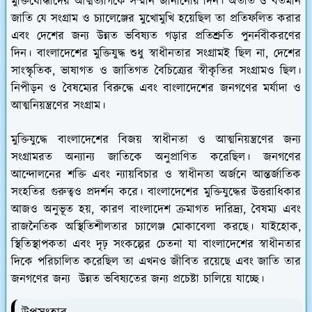
মুক্তিযোদ্ধাদের আত্মত্যাগকে সম্মান জানানোর দিন। অতীত ও বর্তমান
জাতি যে সংগ্রাম ও চ্যালেঞ্জের মুখোমুখি হয়েছিল তা প্রতিফলিত করার
এবং দেশের জন্য উন্নত ভবিষ্যত গড়ার প্রতিশ্রুতি পুনর্নবীকরণের
দিন।
বাংলাদেশের মুক্তিযুদ্ধ শুধু স্বাধীনতার সংগ্রামই ছিল না, দেশের
সাংস্কৃতিক, ভাষাগত ও জাতিগত বৈচিত্র্যের স্বীকৃতির সংগ্রামও ছিল।
নিপীড়ন ও বৈষম্যের বিরুদ্ধে এবং বাংলাদেশের জনগণের মর্যাদা ও
আত্মনিয়ন্ত্রণের সংগ্রাম।
মুক্তিযুদ্ধে বাংলাদেশের বিজয় স্বাধীনতা ও আত্মনিয়ন্ত্রণের জন্য
সংগ্রামরত অন্যান্য জাতিকে অনুপ্রাণিত করেছিল। জনগণের
আন্দোলনের শক্তি এবং ন্যায়বিচার ও স্বাধীনতা অর্জনে আন্তর্জাতিক
সংহতির গুরুত্বও প্রদর্শন করে।
বাংলাদেশের মুক্তিযুদ্ধের উত্তরাধিকার
আজও অনুভূত হয়, কারণ বাংলাদেশ ক্রমাগত দারিদ্র্য, বৈষম্য এবং
রাজনৈতিক অস্থিতিশীলতার চ্যালেঞ্জ মোকাবেলা করছে। যাইহোক,
স্থিতিস্থাপকতা এবং দৃঢ় সংকল্পের চেতনা যা বাংলাদেশের স্বাধীনতার
দিকে পরিচালিত করেছিল তা এখনও জীবিত রয়েছে এবং জাতি তার
জনগণের জন্য উন্নত ভবিষ্যতের জন্য প্রচেষ্টা চালিয়ে যাচ্ছে।