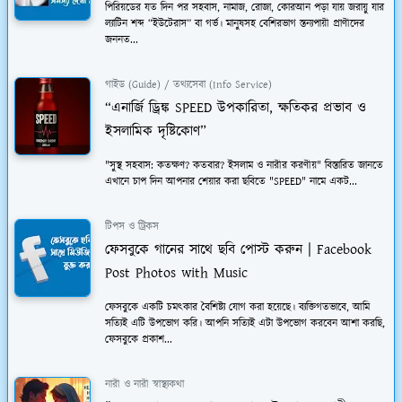
পিরিয়ডের যত দিন পর সহবাস, নামাজ, রোজা, কোরআন পড়া যায় জরায়ু যার
ল্যাটিন শব্দ “ইউটেরাস” বা গর্ভ। মানুষসহ বেশিরভাগ স্তন্যপায়ী প্রাণীদের
জননত...
গাইড (Guide) / তথ্যসেবা (Info Service)
“এনার্জি ড্রিঙ্ক SPEED উপকারিতা, ক্ষতিকর প্রভাব ও
ইসলামিক দৃষ্টিকোণ”
"সুস্থ সহবাস: কতক্ষণ? কতবার? ইসলাম ও নারীর করণীয়" বিস্তারিত জানতে
এখানে চাপ দিন আপনার শেয়ার করা ছবিতে "SPEED" নামে একট...
টিপস ও ট্রিকস
ফেসবুকে গানের সাথে ছবি পোস্ট করুন | Facebook
Post Photos with Music
ফেসবুকে একটি চমত্কার বৈশিষ্ট্য যোগ করা হয়েছে। ব্যক্তিগতভাবে, আমি
সত্যিই এটি উপভোগ করি। আপনি সত্যিই এটা উপভোগ করবেন আশা করছি,
ফেসবুকে প্রকাশ...
নারী ও নারী স্বাস্থ্যকথা