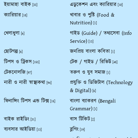
ইয়ামাহা বাইক
এডুকেশন এবং ক্যারিয়ার
[33]
[10]
ক্যারিয়ার
খাবার ও পুষ্টি (Food &
[18]
Nutrition)
[1]
খেলাধুলা
গাইড (Guide) / তথ্যসেবা (Info
[6]
Service)
[13]
ছোটগল্প
জনপ্রিয় বাংলা কবিতা
[6]
[1]
টিপস ও ট্রিকস
টেক / গাইড / রিভিউ
[153]
[48]
টেকনোলজি
তরুণ ও যুব সমাজ
[97]
[1]
নারী ও নারী স্বাস্থ্যকথা
প্রযুক্তি ও ডিজিটাল (Technology
[94]
& Digital)
[6]
ফিনান্সিং টিপস এন্ড টিক্স
বাংলা ব্যাকরণ (Bengali
[15]
Grammar)
[1]
বাইক রাইডিং
বাস টিকিট
[31]
[2]
ব্যবসার আইডিয়া
ব্লগিং
[13]
[19]