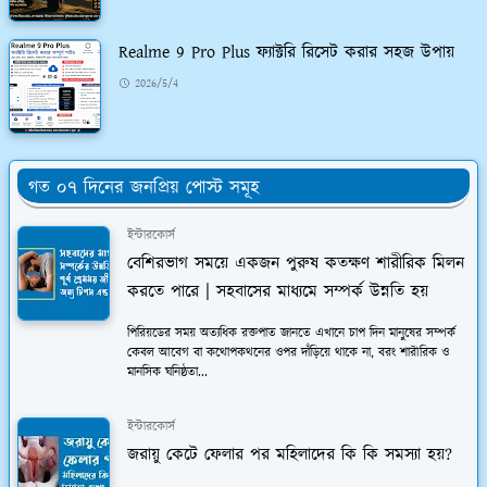
Realme 9 Pro Plus ফ্যাক্টরি রিসেট করার সহজ উপায়
2026/5/4
গত ০৭ দিনের জনপ্রিয় পোস্ট সমূহ
ইন্টারকোর্স
বেশিরভাগ সময়ে একজন পুরুষ কতক্ষণ শারীরিক মিলন
করতে পারে | সহবাসের মাধ্যমে সম্পর্ক উন্নতি হয়
পিরিয়ডের সময় অত্যধিক রক্তপাত জানতে এখানে চাপ দিন মানুষের সম্পর্ক
কেবল আবেগ বা কথোপকথনের ওপর দাঁড়িয়ে থাকে না, বরং শারীরিক ও
মানসিক ঘনিষ্ঠতা...
ইন্টারকোর্স
জরায়ু কেটে ফেলার পর মহিলাদের কি কি সমস্যা হয়?