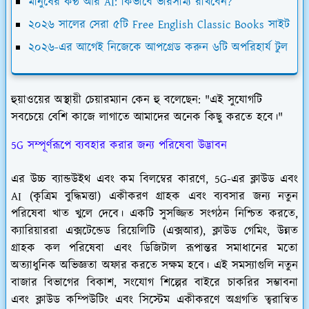
মানুষের কণ্ঠ আর AI: কিভাবে ভারসাম্য রাখবেন?
২০২৬ সালের সেরা ৫টি Free English Classic Books সাইট
২০২৬-এর আগেই নিজেকে আপগ্রেড করুন ৬টি অপরিহার্য টুল
হুয়াওয়ের অস্থায়ী চেয়ারম্যান কেন হু বলেছেন: "এই সুযোগটি
সবচেয়ে বেশি কাজে লাগাতে আমাদের অনেক কিছু করতে হবে।"
5G সম্পূর্ণরূপে ব্যবহার করার জন্য পরিষেবা উদ্ভাবন
এর উচ্চ ব্যান্ডউইথ এবং কম বিলম্বের কারণে, 5G-এর ক্লাউড এবং
AI (কৃত্রিম বুদ্ধিমত্তা) একীকরণ গ্রাহক এবং ব্যবসার জন্য নতুন
পরিষেবা খাত খুলে দেবে। একটি সুসজ্জিত সংগঠন নিশ্চিত করতে,
ক্যারিয়াররা এক্সটেন্ডেড রিয়েলিটি (এক্সআর), ক্লাউড গেমিং, উন্নত
গ্রাহক কল পরিষেবা এবং ডিজিটাল রূপান্তর সমাধানের মতো
অত্যাধুনিক অভিজ্ঞতা অফার করতে সক্ষম হবে। এই সমস্যাগুলি নতুন
বাজার বিভাগের বিকাশ, সংযোগ শিল্পের বাইরে চাকরির সম্ভাবনা
এবং ক্লাউড কম্পিউটিং এবং সিস্টেম একীকরণে অগ্রগতি ত্বরান্বিত