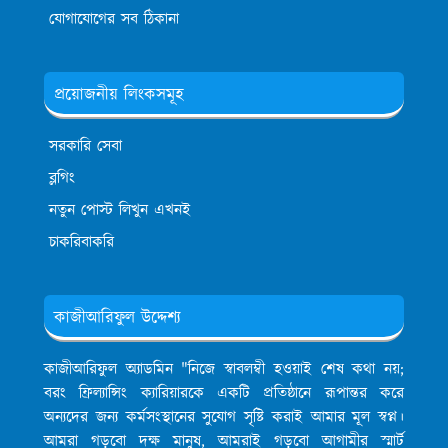
যোগাযোগের সব ঠিকানা
প্রয়োজনীয় লিংকসমূহ
সরকারি সেবা
ব্লগিং
নতুন পোস্ট লিখুন এখনই
চাকরিবাকরি
কাজীআরিফুল উদ্দেশ্য
কাজীআরিফুল অ্যাডমিন
"নিজে স্বাবলম্বী হওয়াই শেষ কথা নয়;
বরং ফ্রিল্যান্সিং ক্যারিয়ারকে একটি প্রতিষ্ঠানে রূপান্তর করে
অন্যদের জন্য কর্মসংস্থানের সুযোগ সৃষ্টি করাই আমার মূল স্বপ্ন।
আমরা গড়বো দক্ষ মানুষ, আমরাই গড়বো আগামীর স্মার্ট