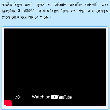
কাজীআরিফুল একটি ফুলস্ট্যাক ডিজিটাল মার্কেটিং কোম্পানি এবং
ফ্রিল্যান্সিং ইনস্টিটিউট। কাজীআরিফুল ফ্রিল্যান্সিং শিখুন আর ফেসবুক
পেজে থেকে ঘুরে আসতে পারেন।