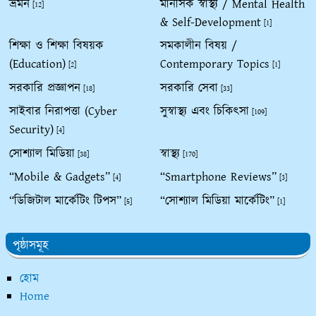
ভ্রমন
মানসিক স্বাস্থ্য / Mental Health
[12]
& Self-Development
[1]
শিক্ষা ও শিক্ষা বিষয়ক
সমকালীন বিষয় /
(Education)
Contemporary Topics
[2]
[1]
সরকারি প্রজ্ঞাপন
সরকারি সেবা
[18]
[33]
সাইবার নিরাপত্তা (Cyber
সুস্বাস্থ্য এবং চিকিৎসা
[109]
Security)
[4]
সোশ্যাল মিডিয়া
স্বাস্থ্য
[38]
[170]
“Mobile & Gadgets”
“Smartphone Reviews”
[4]
[3]
“ডিজিটাল মার্কেটিং টিপস”
“সোশ্যাল মিডিয়া মার্কেটিং”
[5]
[1]
পৃষ্ঠাসমূহ
হোম
Home