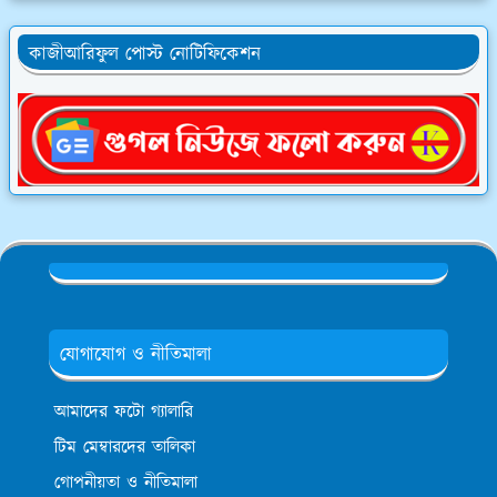
কাজীআরিফুল পোস্ট নোটিফিকেশন
যোগাযোগ ও নীতিমালা
আমাদের ফটো গ্যালারি
টিম মেম্বারদের তালিকা
গোপনীয়তা ও নীতিমালা