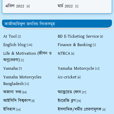
এপ্রিল 2022
মার্চ 2022
[4]
[1]
কাজীআরিফুল জনপ্রিয় লিংকসমূহ
AI Tool
BD E-Ticketing Service
[2]
[8]
English blog
Finance & Banking
[135]
[1]
Life & Motivation (জীবন ও
NTRCA
[6]
অনুপ্রেরণা)
[1]
Yamaha
Yamaha Motorcycle
[7]
[12]
Yamaha Motorcycles
icc-cricket
[6]
Bangladesh
[12]
অজানা তথ্য
অ্যান্ড্রয়েড ফোন
[84]
[37]
আইসিসি বিশ্বকাপ
ইংরেজি ব্লগ
[9]
[70]
ইতিহাস
ইসলামিক/ধর্মীয় প্রেরণামূলক
[16]
[4]