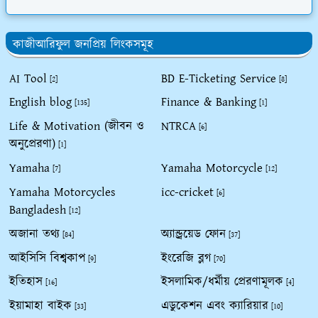
কাজীআরিফুল জনপ্রিয় লিংকসমূহ
AI Tool
BD E-Ticketing Service
[2]
[8]
English blog
Finance & Banking
[135]
[1]
Life & Motivation (জীবন ও
NTRCA
[6]
অনুপ্রেরণা)
[1]
Yamaha
Yamaha Motorcycle
[7]
[12]
Yamaha Motorcycles
icc-cricket
[6]
Bangladesh
[12]
অজানা তথ্য
অ্যান্ড্রয়েড ফোন
[84]
[37]
আইসিসি বিশ্বকাপ
ইংরেজি ব্লগ
[9]
[70]
ইতিহাস
ইসলামিক/ধর্মীয় প্রেরণামূলক
[16]
[4]
ইয়ামাহা বাইক
এডুকেশন এবং ক্যারিয়ার
[33]
[10]