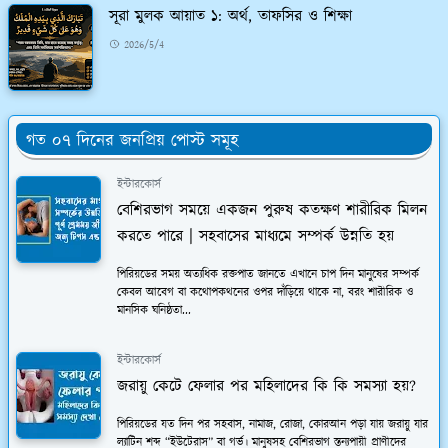
সূরা মুলক আয়াত ১: অর্থ, তাফসির ও শিক্ষা
2026/5/4
গত ০৭ দিনের জনপ্রিয় পোস্ট সমূহ
ইন্টারকোর্স
বেশিরভাগ সময়ে একজন পুরুষ কতক্ষণ শারীরিক মিলন
করতে পারে | সহবাসের মাধ্যমে সম্পর্ক উন্নতি হয়
পিরিয়ডের সময় অত্যধিক রক্তপাত জানতে এখানে চাপ দিন মানুষের সম্পর্ক
কেবল আবেগ বা কথোপকথনের ওপর দাঁড়িয়ে থাকে না, বরং শারীরিক ও
মানসিক ঘনিষ্ঠতা...
ইন্টারকোর্স
জরায়ু কেটে ফেলার পর মহিলাদের কি কি সমস্যা হয়?
পিরিয়ডের যত দিন পর সহবাস, নামাজ, রোজা, কোরআন পড়া যায় জরায়ু যার
ল্যাটিন শব্দ “ইউটেরাস” বা গর্ভ। মানুষসহ বেশিরভাগ স্তন্যপায়ী প্রাণীদের