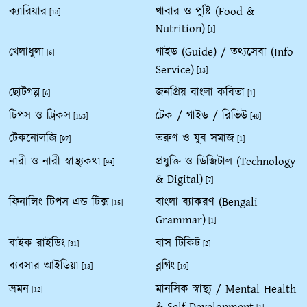
ক্যারিয়ার
খাবার ও পুষ্টি (Food &
[18]
Nutrition)
[1]
খেলাধুলা
গাইড (Guide) / তথ্যসেবা (Info
[6]
Service)
[13]
ছোটগল্প
জনপ্রিয় বাংলা কবিতা
[6]
[1]
টিপস ও ট্রিকস
টেক / গাইড / রিভিউ
[153]
[48]
টেকনোলজি
তরুণ ও যুব সমাজ
[97]
[1]
নারী ও নারী স্বাস্থ্যকথা
প্রযুক্তি ও ডিজিটাল (Technology
[94]
& Digital)
[7]
ফিনান্সিং টিপস এন্ড টিক্স
বাংলা ব্যাকরণ (Bengali
[15]
Grammar)
[1]
বাইক রাইডিং
বাস টিকিট
[31]
[2]
ব্যবসার আইডিয়া
ব্লগিং
[13]
[19]
ভ্রমন
মানসিক স্বাস্থ্য / Mental Health
[12]
& Self-Development