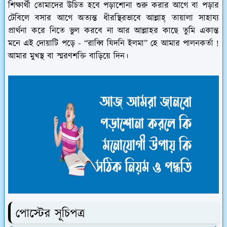
শিক্ষার্থী তোমাদের উচিত হবে পড়াশোনা শুরু করার আগে বা পড়ার
টেবিলে বসার আগে অত্যন্ত ধীরস্থিরভাবে আল্লাহ্ তায়ালা সাহায্য
প্রার্থনা করে নিতে ভুল করবে না আর আল্লাহর কাছে তুমি একান্ত
মনে এই দোয়াটি পড়ে - “রাব্বি যিদনি ইলমা” হে আমার পালনকর্তা !
আমার মুখস্থ বা স্মরণশক্তি বাড়িয়ে দিন।
পোস্টের সূচিপত্র