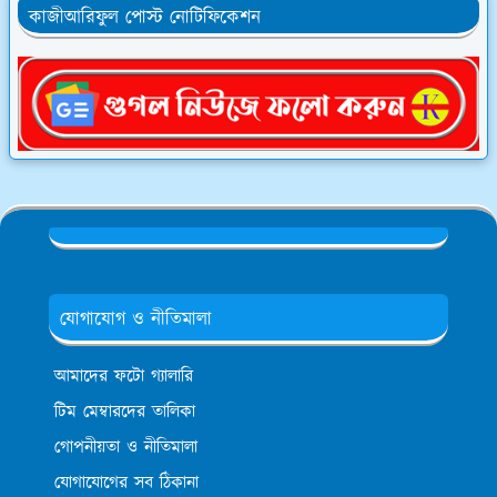
কাজীআরিফুল পোস্ট নোটিফিকেশন
যোগাযোগ ও নীতিমালা
আমাদের ফটো গ্যালারি
টিম মেম্বারদের তালিকা
গোপনীয়তা ও নীতিমালা
যোগাযোগের সব ঠিকানা