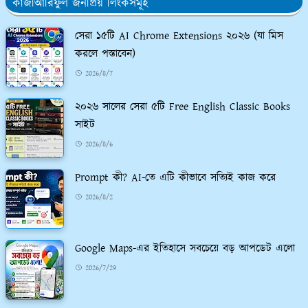
কাজীআরিফুল জনপ্রিয় লিংকসমূহ
সেরা ১৫টি AI Chrome Extensions ২০২৬ (যা মিস
করলে পস্তাবেন)
2026/8/7
২০২৬ সালের সেরা ৫টি Free English Classic Books
সাইট
2026/8/6
Prompt কী? AI-তে এটি কীভাবে সত্যিই কাজ করে
2026/8/2
Google Maps-এর ইতিহাসে সবচেয়ে বড় আপডেট এলো
2026/7/29