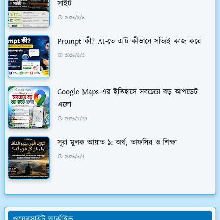
সাইট
2026/8/6
Prompt কী? AI-তে এটি কীভাবে সত্যিই কাজ করে
2026/8/2
Google Maps-এর ইতিহাসে সবচেয়ে বড় আপডেট
এলো
2026/7/29
সূরা মুলক আয়াত ১: অর্থ, তাফসির ও শিক্ষা
2026/5/4
ওয়েবসাইট আর্কাইভ