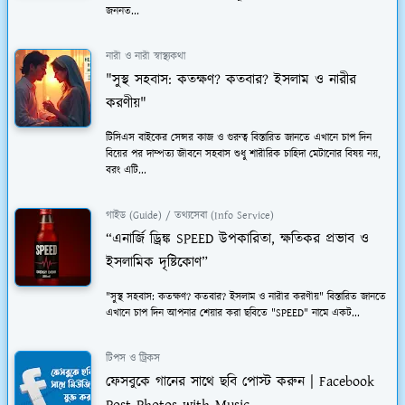
জননত...
নারী ও নারী স্বাস্থ্যকথা
"সুস্থ সহবাস: কতক্ষণ? কতবার? ইসলাম ও নারীর
করণীয়"
টিসিএস বাইকের সেন্সর কাজ ও গুরুত্ব বিস্তারিত জানতে এখানে চাপ দিন
বিয়ের পর দাম্পত্য জীবনে সহবাস শুধু শারীরিক চাহিদা মেটানোর বিষয় নয়,
বরং এটি...
গাইড (Guide) / তথ্যসেবা (Info Service)
“এনার্জি ড্রিঙ্ক SPEED উপকারিতা, ক্ষতিকর প্রভাব ও
ইসলামিক দৃষ্টিকোণ”
"সুস্থ সহবাস: কতক্ষণ? কতবার? ইসলাম ও নারীর করণীয়" বিস্তারিত জানতে
এখানে চাপ দিন আপনার শেয়ার করা ছবিতে "SPEED" নামে একট...
টিপস ও ট্রিকস
ফেসবুকে গানের সাথে ছবি পোস্ট করুন | Facebook