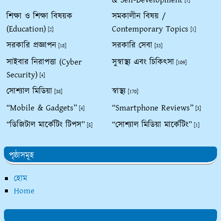
[1]
শিক্ষা ও শিক্ষা বিষয়ক
সমকালীন বিষয় /
(Education)
Contemporary Topics
[2]
[1]
সরকারি প্রজ্ঞাপন
সরকারি সেবা
[18]
[33]
সাইবার নিরাপত্তা (Cyber
সুস্বাস্থ্য এবং চিকিৎসা
[109]
Security)
[4]
সোশ্যাল মিডিয়া
স্বাস্থ্য
[38]
[170]
“Mobile & Gadgets”
“Smartphone Reviews”
[4]
[3]
“ডিজিটাল মার্কেটিং টিপস”
“সোশ্যাল মিডিয়া মার্কেটিং”
[5]
[1]
পৃষ্ঠাসমূহ
হোম
Home