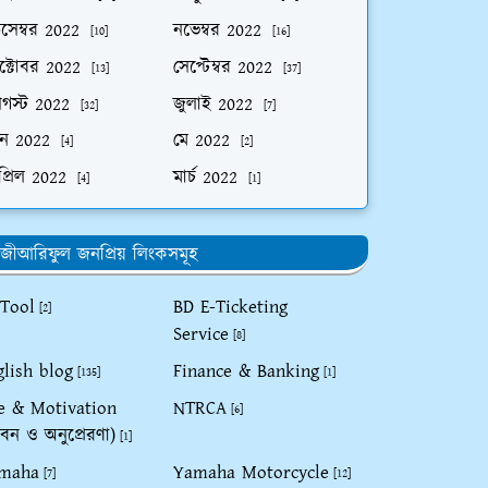
িসেম্বর 2022
নভেম্বর 2022
[10]
[16]
ক্টোবর 2022
সেপ্টেম্বর 2022
[13]
[37]
গস্ট 2022
জুলাই 2022
[32]
[7]
ুন 2022
মে 2022
[4]
[2]
প্রিল 2022
মার্চ 2022
[4]
[1]
জীআরিফুল জনপ্রিয় লিংকসমূহ
 Tool
BD E-Ticketing
[2]
Service
[8]
glish blog
Finance & Banking
[135]
[1]
fe & Motivation
NTRCA
[6]
বন ও অনুপ্রেরণা)
[1]
maha
Yamaha Motorcycle
[7]
[12]