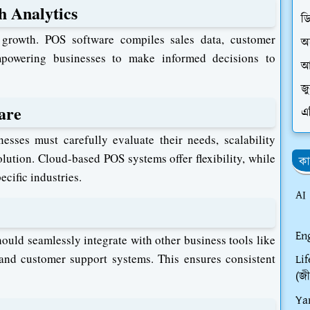
th Analytics
ড
 growth. POS software compiles sales data, customer
অ
empowering businesses to make informed decisions to
আ
জ
are
এ
esses must carefully evaluate their needs, scalability
lution. Cloud-based POS systems offer flexibility, while
কা
ecific industries.
AI
En
hould seamlessly integrate with other business tools like
and customer support systems. This ensures consistent
Li
(জী
Ya