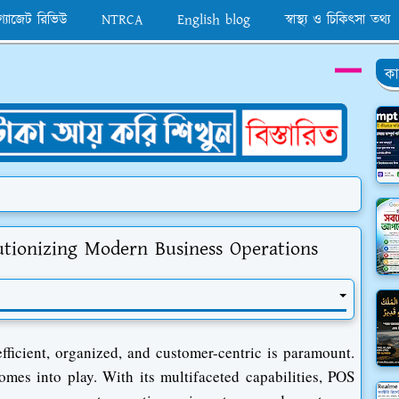
 গ্যাজেট রিভিউ
NTRCA
English blog
স্বাস্থ্য ও চিকিৎসা তথ্য
কা
tionizing Modern Business Operations
efficient, organized, and customer-centric is paramount.
omes into play. With its multifaceted capabilities, POS