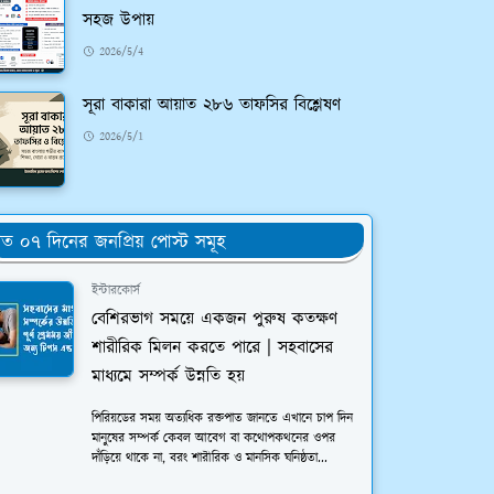
সহজ উপায়
2026/5/4
সূরা বাকারা আয়াত ২৮৬ তাফসির বিশ্লেষণ
2026/5/1
ত ০৭ দিনের জনপ্রিয় পোস্ট সমূহ
ইন্টারকোর্স
বেশিরভাগ সময়ে একজন পুরুষ কতক্ষণ
শারীরিক মিলন করতে পারে | সহবাসের
মাধ্যমে সম্পর্ক উন্নতি হয়
পিরিয়ডের সময় অত্যধিক রক্তপাত জানতে এখানে চাপ দিন
মানুষের সম্পর্ক কেবল আবেগ বা কথোপকথনের ওপর
দাঁড়িয়ে থাকে না, বরং শারীরিক ও মানসিক ঘনিষ্ঠতা...