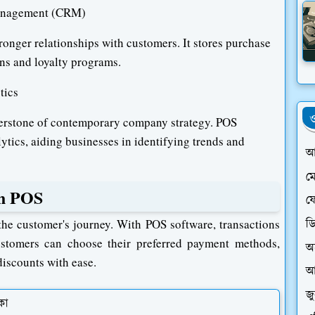
Management (CRM)
ronger relationships with customers. It stores purchase
ons and loyalty programs.
tics
ও
nerstone of contemporary company strategy. POS
ytics, aiding businesses in identifying trends and
আ
ম
th POS
ফে
ড
the customer's journey. With POS software, transactions
ustomers can choose their preferred payment methods,
অ
discounts with ease.
আ
জ
কা