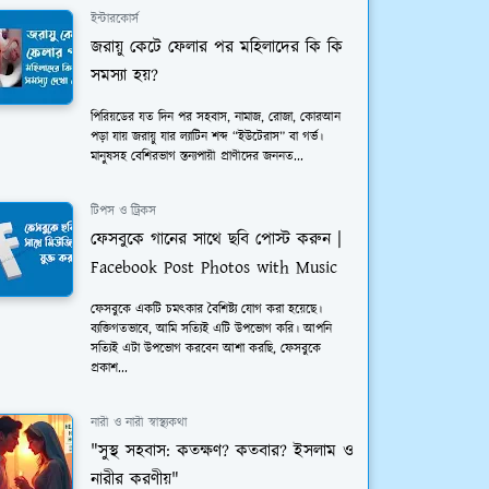
ইন্টারকোর্স
জরায়ু কেটে ফেলার পর মহিলাদের কি কি
সমস্যা হয়?
পিরিয়ডের যত দিন পর সহবাস, নামাজ, রোজা, কোরআন
পড়া যায় জরায়ু যার ল্যাটিন শব্দ “ইউটেরাস” বা গর্ভ।
মানুষসহ বেশিরভাগ স্তন্যপায়ী প্রাণীদের জননত...
টিপস ও ট্রিকস
ফেসবুকে গানের সাথে ছবি পোস্ট করুন |
Facebook Post Photos with Music
ফেসবুকে একটি চমত্কার বৈশিষ্ট্য যোগ করা হয়েছে।
ব্যক্তিগতভাবে, আমি সত্যিই এটি উপভোগ করি। আপনি
সত্যিই এটা উপভোগ করবেন আশা করছি, ফেসবুকে
প্রকাশ...
নারী ও নারী স্বাস্থ্যকথা
"সুস্থ সহবাস: কতক্ষণ? কতবার? ইসলাম ও
নারীর করণীয়"