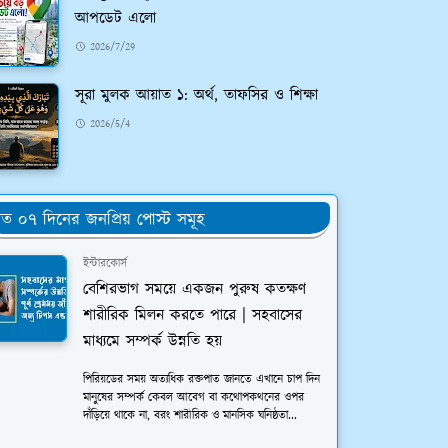
আপডেট এলো
2026/7/29
সূরা মুলক আয়াত ১: অর্থ, তাফসির ও শিক্ষা
2026/5/4
ত ০৭ দিনের জনপ্রিয় পোস্ট সমূহ
ইন্টারকোর্স
বেশিরভাগ সময়ে একজন পুরুষ কতক্ষণ
শারীরিক মিলন করতে পারে | সহবাসের
মাধ্যমে সম্পর্ক উন্নতি হয়
পিরিয়ডের সময় অত্যধিক রক্তপাত জানতে এখানে চাপ দিন
মানুষের সম্পর্ক কেবল আবেগ বা কথোপকথনের ওপর
দাঁড়িয়ে থাকে না, বরং শারীরিক ও মানসিক ঘনিষ্ঠতা...