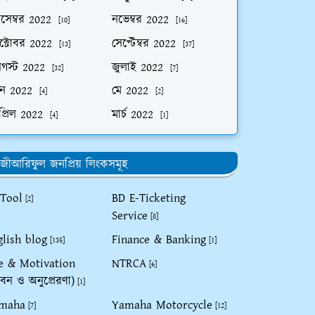
িসেম্বর 2022
নভেম্বর 2022
[10]
[16]
ক্টোবর 2022
সেপ্টেম্বর 2022
[13]
[37]
গস্ট 2022
জুলাই 2022
[32]
[7]
ুন 2022
মে 2022
[4]
[2]
প্রিল 2022
মার্চ 2022
[4]
[1]
জীআরিফুল জনপ্রিয় লিংকসমূহ
 Tool
BD E-Ticketing
[2]
Service
[8]
glish blog
Finance & Banking
[135]
[1]
fe & Motivation
NTRCA
[6]
বন ও অনুপ্রেরণা)
[1]
maha
Yamaha Motorcycle
[7]
[12]