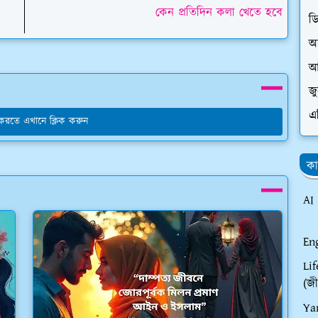
কেন প্রতিদিন কলা খেতে হবে
ড
অ
আ
জ
এ
য করতে এখানে ক্লিক করুন
কা
AI
En
Li
(জী
Ya