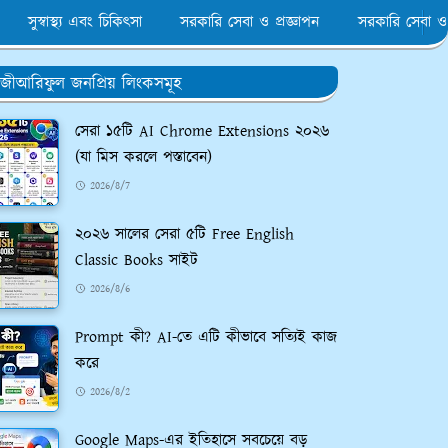
সুস্বাস্থ্য এবং চিকিৎসা
সরকারি সেবা ও প্রজ্ঞাপন
সরকারি সেবা ও
জীআরিফুল জনপ্রিয় লিংকসমূহ
সেরা ১৫টি AI Chrome Extensions ২০২৬
(যা মিস করলে পস্তাবেন)
2026/8/7
২০২৬ সালের সেরা ৫টি Free English
Classic Books সাইট
2026/8/6
Prompt কী? AI-তে এটি কীভাবে সত্যিই কাজ
করে
2026/8/2
Google Maps-এর ইতিহাসে সবচেয়ে বড়