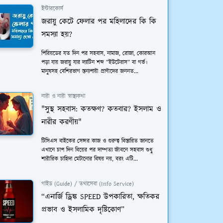
ইন্টারকোর্স
জরায়ু কেটে ফেলার পর মহিলাদের কি কি
সমস্যা হয়?
পিরিয়ডের যত দিন পর সহবাস, নামাজ, রোজা, কোরআন
পড়া যায় জরায়ু যার ল্যাটিন শব্দ “ইউটেরাস” বা গর্ভ।
মানুষসহ বেশিরভাগ স্তন্যপায়ী প্রাণীদের জননত...
নারী ও নারী স্বাস্থ্যকথা
"সুস্থ সহবাস: কতক্ষণ? কতবার? ইসলাম ও
নারীর করণীয়"
টিসিএস বাইকের সেন্সর কাজ ও গুরুত্ব বিস্তারিত জানতে
এখানে চাপ দিন বিয়ের পর দাম্পত্য জীবনে সহবাস শুধু
শারীরিক চাহিদা মেটানোর বিষয় নয়, বরং এটি...
গাইড (Guide) / তথ্যসেবা (Info Service)
“এনার্জি ড্রিঙ্ক SPEED উপকারিতা, ক্ষতিকর
প্রভাব ও ইসলামিক দৃষ্টিকোণ”