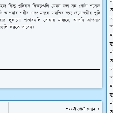
এ
হজ কিন্তু পুষ্টিকর বিকল্পগুলি যেমন ফল সহ গোটা শস্যের
ফে
েট আপনার শরীর এবং মনকে উন্নতির জন্য প্রয়োজনীয় পুষ্টি
ড
য়ার লুকানো প্রভাবগুলি বোঝার মাধ্যমে, আপনি আপনার
অ
্দগুলি করতে পারেন।
আ
জ
এ
ফে
ড
অ
আ
জ
এ
পরবর্তী পোস্ট দেখুন
ফে