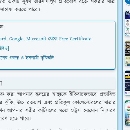
স
ত একটি সুষম ভারসাম্যপূর্ণ প্রাতঃরাশ রক্তে শর্করার মাত্রা
 সাহায্য করতে পারে।
কা
rvard, Google, Microsoft থেকে Free Certificate
 গাইড]
র গুরুত্ব ও ইসলামী দৃষ্টিভঙ্গি
া
ুরু করা আপনার হৃদয়ের স্বাস্থ্যকে ইতিবাচকভাবে প্রভাবিত
 ঝুঁকি, উচ্চ রক্তচাপ এবং প্রতিকূল কোলেস্টেরলের মাত্রার
তখন আপনার শরীর কর্টিসলের মতো স্ট্রেস হরমোন নিঃসরণ
 কারণ হতে পারে।