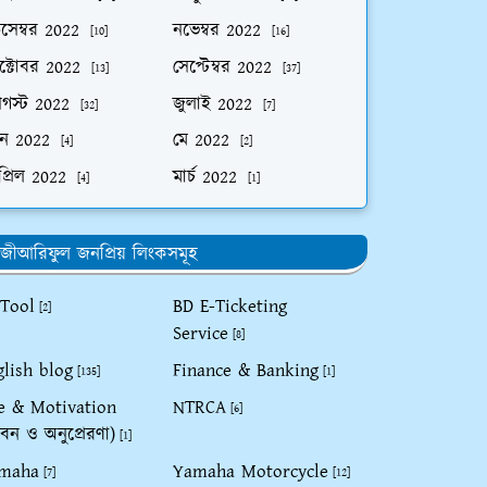
িসেম্বর 2022
নভেম্বর 2022
[10]
[16]
ক্টোবর 2022
সেপ্টেম্বর 2022
[13]
[37]
গস্ট 2022
জুলাই 2022
[32]
[7]
ুন 2022
মে 2022
[4]
[2]
প্রিল 2022
মার্চ 2022
[4]
[1]
জীআরিফুল জনপ্রিয় লিংকসমূহ
 Tool
BD E-Ticketing
[2]
Service
[8]
glish blog
Finance & Banking
[135]
[1]
fe & Motivation
NTRCA
[6]
বন ও অনুপ্রেরণা)
[1]
maha
Yamaha Motorcycle
[7]
[12]