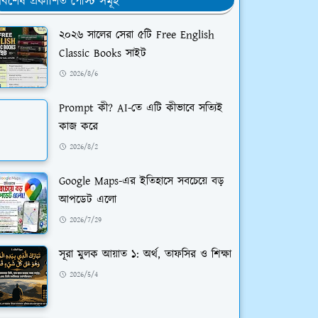
র্বশেষ প্রকাশিত পোস্ট সমূহ
২০২৬ সালের সেরা ৫টি Free English
Classic Books সাইট
2026/8/6
Prompt কী? AI-তে এটি কীভাবে সত্যিই
কাজ করে
2026/8/2
Google Maps-এর ইতিহাসে সবচেয়ে বড়
আপডেট এলো
2026/7/29
সূরা মুলক আয়াত ১: অর্থ, তাফসির ও শিক্ষা
2026/5/4