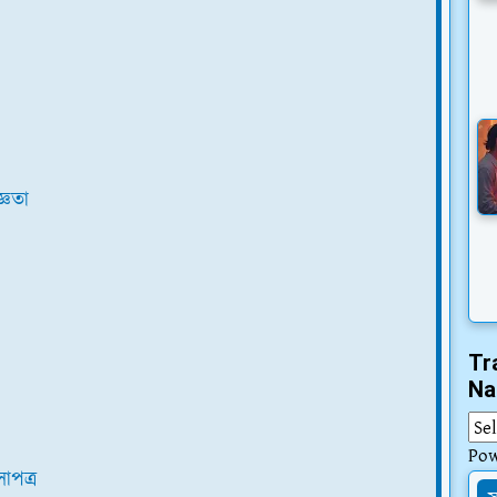
্ঞতা
Tr
Na
Po
াপত্র