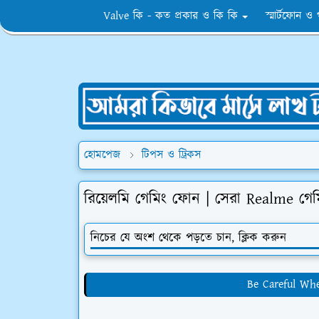
Valve কি - কত প্রকার ও কি কি
স্মার্টফোন ও
হোমপেজ
টিপস ও ট্রিকস
রিয়েলমি গেমিং ফোন | সেরা Realme গেম
নিচের যে অংশ থেকে পড়তে চান, ক্লিক করুন
Be Careful Wh