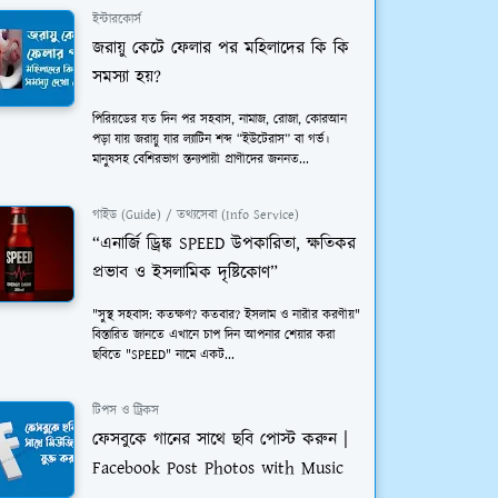
ইন্টারকোর্স
জরায়ু কেটে ফেলার পর মহিলাদের কি কি
সমস্যা হয়?
পিরিয়ডের যত দিন পর সহবাস, নামাজ, রোজা, কোরআন
পড়া যায় জরায়ু যার ল্যাটিন শব্দ “ইউটেরাস” বা গর্ভ।
মানুষসহ বেশিরভাগ স্তন্যপায়ী প্রাণীদের জননত...
গাইড (Guide) / তথ্যসেবা (Info Service)
“এনার্জি ড্রিঙ্ক SPEED উপকারিতা, ক্ষতিকর
প্রভাব ও ইসলামিক দৃষ্টিকোণ”
"সুস্থ সহবাস: কতক্ষণ? কতবার? ইসলাম ও নারীর করণীয়"
বিস্তারিত জানতে এখানে চাপ দিন আপনার শেয়ার করা
ছবিতে "SPEED" নামে একট...
টিপস ও ট্রিকস
ফেসবুকে গানের সাথে ছবি পোস্ট করুন |
Facebook Post Photos with Music