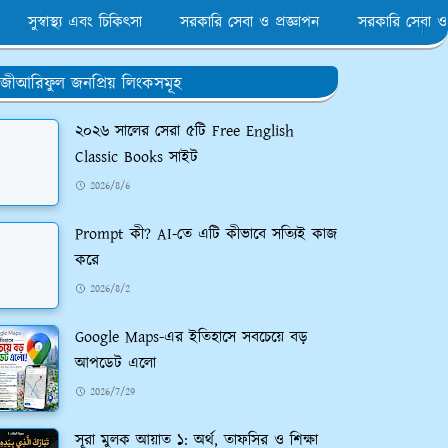
সুস্বাস্থ্য এবং চিকিৎসা
সরকারি সেবা ও প্রজ্ঞাপন
সরকারি সেবা ও
জীআরিফুল জনপ্রিয় লিংকসমূহ
২০২৬ সালের সেরা ৫টি Free English
Classic Books সাইট
2026/8/6
Prompt কী? AI-তে এটি কীভাবে সত্যিই কাজ
করে
2026/8/2
Google Maps-এর ইতিহাসে সবচেয়ে বড়
আপডেট এলো
2026/7/29
সূরা মুলক আয়াত ১: অর্থ, তাফসির ও শিক্ষা