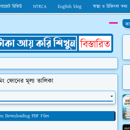
 গ্যাজেট রিভিউ
NTRCA
English blog
স্বাস্থ্য ও চিকিৎসা তথ্য
কা
িং ফোনের মূল্য তালিকা
en Downloading PDF Files