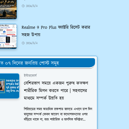
2026/5/4
Realme 9 Pro Plus ফ্যাক্টরি রিসেট করার
সহজ উপায়
2026/5/4
ত ০৭ দিনের জনপ্রিয় পোস্ট সমূহ
ইন্টারকোর্স
বেশিরভাগ সময়ে একজন পুরুষ কতক্ষণ
শারীরিক মিলন করতে পারে | সহবাসের
মাধ্যমে সম্পর্ক উন্নতি হয়
পিরিয়ডের সময় অত্যধিক রক্তপাত জানতে এখানে চাপ দিন
মানুষের সম্পর্ক কেবল আবেগ বা কথোপকথনের ওপর
দাঁড়িয়ে থাকে না, বরং শারীরিক ও মানসিক ঘনিষ্ঠতা...