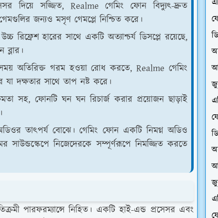
এ
সেসর দিয়ে সজ্জিত, Realme গেমিং ফোন বিদ্যুৎ-দ্রুত
 গেমগুলির জন্যও মসৃণ গেমপ্লে নিশ্চিত করে।
ফে
ড
চ্চ রিফ্রেশ হারের সাথে একটি অত্যাশ্চর্য ডিসপ্লে রয়েছে,
 ব্লার।
অ
ের সময় অতিরিক্ত গরম হওয়া রোধ করতে, Realme গেমিং
আ
রে যা দক্ষতার সাথে তাপ নষ্ট করে।
জ
ারি ক্ষমতা সহ, ফোনটি ঘন ঘন রিচার্জ করার প্রয়োজন ছাড়াই
এ
।
ফে
অডিওর তাৎপর্য বোঝে। গেমিং ফোন একটি নিমগ্ন অডিও
ড
ের সাউন্ডস্কেপে নিজেদেরকে সম্পূর্ণরূপে নিমজ্জিত করতে
অ
আ
জ
এ
্রমী পারফরম্যান্সে নিহিত। একটি হাই-এন্ড প্রসেসর এবং
ফে