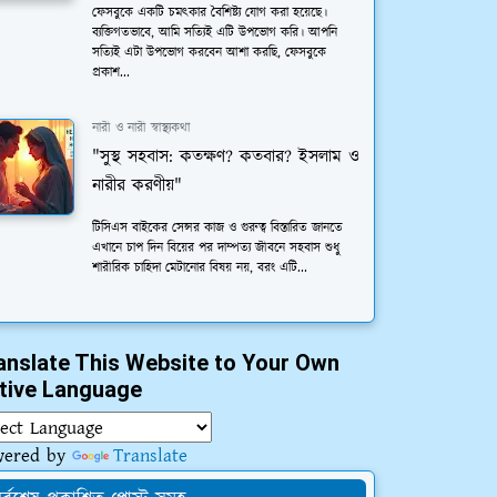
ফেসবুকে একটি চমত্কার বৈশিষ্ট্য যোগ করা হয়েছে।
ব্যক্তিগতভাবে, আমি সত্যিই এটি উপভোগ করি। আপনি
সত্যিই এটা উপভোগ করবেন আশা করছি, ফেসবুকে
প্রকাশ...
নারী ও নারী স্বাস্থ্যকথা
"সুস্থ সহবাস: কতক্ষণ? কতবার? ইসলাম ও
নারীর করণীয়"
টিসিএস বাইকের সেন্সর কাজ ও গুরুত্ব বিস্তারিত জানতে
এখানে চাপ দিন বিয়ের পর দাম্পত্য জীবনে সহবাস শুধু
শারীরিক চাহিদা মেটানোর বিষয় নয়, বরং এটি...
anslate This Website to Your Own
tive Language
wered by
Translate