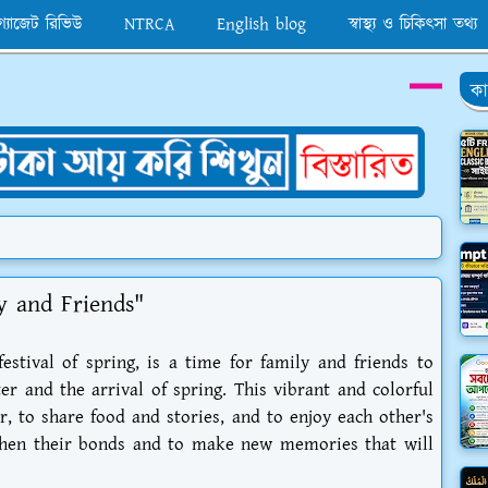
 গ্যাজেট রিভিউ
NTRCA
English blog
স্বাস্থ্য ও চিকিৎসা তথ্য
কা
y and Friends"
estival of spring, is a time for family and friends to
r and the arrival of spring. This vibrant and colorful
r, to share food and stories, and to enjoy each other's
gthen their bonds and to make new memories that will