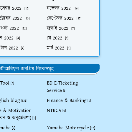
িসেম্বর 2022
নভেম্বর 2022
[10]
[16]
ক্টোবর 2022
সেপ্টেম্বর 2022
[13]
[37]
গস্ট 2022
জুলাই 2022
[32]
[7]
ুন 2022
মে 2022
[4]
[2]
প্রিল 2022
মার্চ 2022
[4]
[1]
জীআরিফুল জনপ্রিয় লিংকসমূহ
 Tool
BD E-Ticketing
[2]
Service
[8]
glish blog
Finance & Banking
[135]
[1]
fe & Motivation
NTRCA
[6]
বন ও অনুপ্রেরণা)
[1]
maha
Yamaha Motorcycle
[7]
[12]