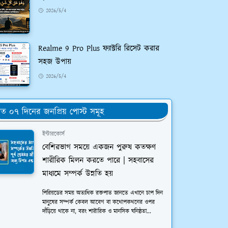
2026/5/4
Realme 9 Pro Plus ফ্যাক্টরি রিসেট করার
সহজ উপায়
2026/5/4
ত ০৭ দিনের জনপ্রিয় পোস্ট সমূহ
ইন্টারকোর্স
বেশিরভাগ সময়ে একজন পুরুষ কতক্ষণ
শারীরিক মিলন করতে পারে | সহবাসের
মাধ্যমে সম্পর্ক উন্নতি হয়
পিরিয়ডের সময় অত্যধিক রক্তপাত জানতে এখানে চাপ দিন
মানুষের সম্পর্ক কেবল আবেগ বা কথোপকথনের ওপর
দাঁড়িয়ে থাকে না, বরং শারীরিক ও মানসিক ঘনিষ্ঠতা...