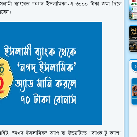
ে। ইসলামী ব্যাংকের "নগদ ইসলামিক"-এ ৩০০০ টাকা জমা দিলে
াবেন।
গ
সাইট, "নগদ ইসলামিক" অ্যাপ বা উভয়টিতে "ব্যাংক টু ক্যাশ"