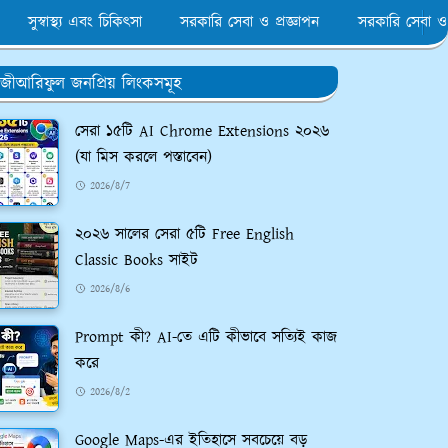
সুস্বাস্থ্য এবং চিকিৎসা
সরকারি সেবা ও প্রজ্ঞাপন
সরকারি সেবা ও
জীআরিফুল জনপ্রিয় লিংকসমূহ
সেরা ১৫টি AI Chrome Extensions ২০২৬
(যা মিস করলে পস্তাবেন)
2026/8/7
২০২৬ সালের সেরা ৫টি Free English
Classic Books সাইট
2026/8/6
Prompt কী? AI-তে এটি কীভাবে সত্যিই কাজ
করে
2026/8/2
Google Maps-এর ইতিহাসে সবচেয়ে বড়