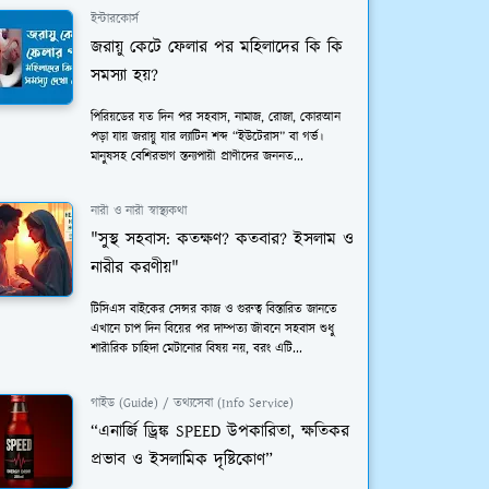
ইন্টারকোর্স
জরায়ু কেটে ফেলার পর মহিলাদের কি কি
সমস্যা হয়?
পিরিয়ডের যত দিন পর সহবাস, নামাজ, রোজা, কোরআন
পড়া যায় জরায়ু যার ল্যাটিন শব্দ “ইউটেরাস” বা গর্ভ।
মানুষসহ বেশিরভাগ স্তন্যপায়ী প্রাণীদের জননত...
নারী ও নারী স্বাস্থ্যকথা
"সুস্থ সহবাস: কতক্ষণ? কতবার? ইসলাম ও
নারীর করণীয়"
টিসিএস বাইকের সেন্সর কাজ ও গুরুত্ব বিস্তারিত জানতে
এখানে চাপ দিন বিয়ের পর দাম্পত্য জীবনে সহবাস শুধু
শারীরিক চাহিদা মেটানোর বিষয় নয়, বরং এটি...
গাইড (Guide) / তথ্যসেবা (Info Service)
“এনার্জি ড্রিঙ্ক SPEED উপকারিতা, ক্ষতিকর
প্রভাব ও ইসলামিক দৃষ্টিকোণ”