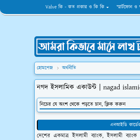
Valve কি - কত প্রকার ও কি কি
স্মার্টফোন ও
হোমপেজ
অর্থনীতি
নগদ ইসলামিক একাউন্ট | nagad islam
নিচের যে অংশ থেকে পড়তে চান, ক্লিক করুন
এনআইডি কার্ডের
দেশের একমাত্র ইসলামী ব্যাংক, ইসলামী ব্যাংক