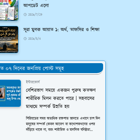
আপডেট এলো
2026/7/29
সূরা মুলক আয়াত ১: অর্থ, তাফসির ও শিক্ষা
2026/5/4
ত ০৭ দিনের জনপ্রিয় পোস্ট সমূহ
ইন্টারকোর্স
বেশিরভাগ সময়ে একজন পুরুষ কতক্ষণ
শারীরিক মিলন করতে পারে | সহবাসের
মাধ্যমে সম্পর্ক উন্নতি হয়
পিরিয়ডের সময় অত্যধিক রক্তপাত জানতে এখানে চাপ দিন
মানুষের সম্পর্ক কেবল আবেগ বা কথোপকথনের ওপর
দাঁড়িয়ে থাকে না, বরং শারীরিক ও মানসিক ঘনিষ্ঠতা...