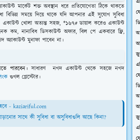
এ
কাউন্ট মার্কেট শক্ত অবস্থান ধরে প্রতিযোগেতা ঠিকে থাকতে
ফে
বিধা বিভিন্ন সময়ে দিয়ে থাকে যদি আপনার এই সুযোগ সুবিধা
ড
 একাউন্ট খোলা অত্যন্ত সহজ, *১৬৭# ডায়াল করেও একাউন্ট
 অনেক কম, নানাবিধ ডিসকাউন্ট অফার, বিল পে একবারে ফ্রি,
অ
 অ্যাকাউন্ট মুনাফা পাবেন না।
আ
জ
এ
নিতে পারবেন।
সাধারণ
নগদ একাউন্ট থেকে সহজে নগদ
ফে
িংক
গুগল প্লেস্টোর।
ড
অ
ি হবে - kaziariful.com
আ
র্ভ বাড়ানোর সাথে কী সুবিধা বা অসুবিধাগুলি আছে কিনা?
জ
এ
ফে