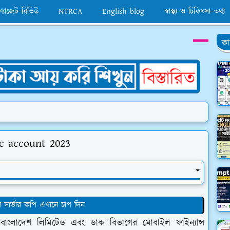
 গ্যাজেট রিভিউ
NTRCA
English blog
স্বাস্থ্য ও চিকিৎসা তথ্য
কা
ic account 2023
 সার্ভার কপি এখানে চাপ দিন
 বাংলাদেশ লিমিটেড এবং ডাক বিভাগের মোবাইল ফাইন্যান্স