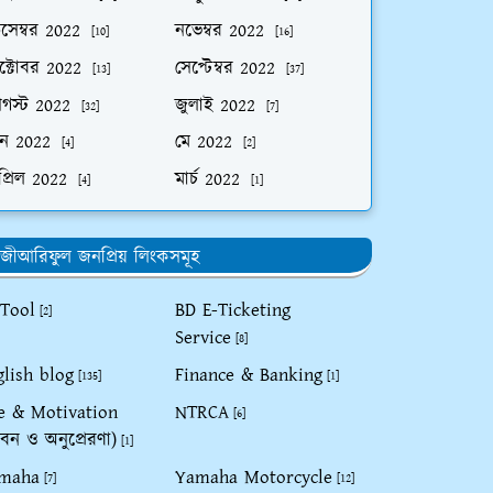
িসেম্বর 2022
নভেম্বর 2022
[10]
[16]
ক্টোবর 2022
সেপ্টেম্বর 2022
[13]
[37]
গস্ট 2022
জুলাই 2022
[32]
[7]
ুন 2022
মে 2022
[4]
[2]
প্রিল 2022
মার্চ 2022
[4]
[1]
জীআরিফুল জনপ্রিয় লিংকসমূহ
 Tool
BD E-Ticketing
[2]
Service
[8]
glish blog
Finance & Banking
[135]
[1]
fe & Motivation
NTRCA
[6]
বন ও অনুপ্রেরণা)
[1]
maha
Yamaha Motorcycle
[7]
[12]