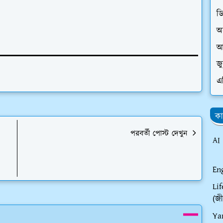
ড
অ
আ
জ
এ
কা
পরবর্তী পোস্ট দেখুন
AI
En
Li
(জী
Ya