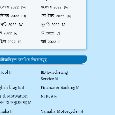
িসেম্বর 2022
নভেম্বর 2022
[10]
[16]
ক্টোবর 2022
সেপ্টেম্বর 2022
[13]
[37]
গস্ট 2022
জুলাই 2022
[32]
[7]
ুন 2022
মে 2022
[4]
[2]
প্রিল 2022
মার্চ 2022
[4]
[1]
জীআরিফুল জনপ্রিয় লিংকসমূহ
 Tool
BD E-Ticketing
[2]
Service
[8]
glish blog
Finance & Banking
[135]
[1]
fe & Motivation
NTRCA
[6]
বন ও অনুপ্রেরণা)
[1]
maha
Yamaha Motorcycle
[7]
[12]