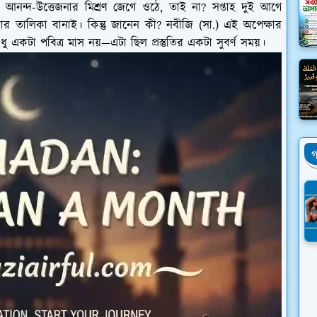
দ-উত্তেজনার মিশ্রণ জেগে ওঠে, তাই না? সপ্তাহ দুই আগে
র তালিকা বানাই। কিন্তু জানেন কী? নবীজি (সা.) এই অপেক্ষার
 একটা পবিত্র মাস নয়—এটা ছিল প্রস্তুতির একটা সুবর্ণ সময়।
গ