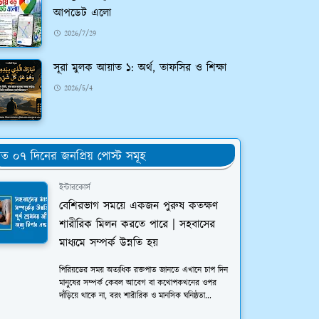
আপডেট এলো
2026/7/29
সূরা মুলক আয়াত ১: অর্থ, তাফসির ও শিক্ষা
2026/5/4
ত ০৭ দিনের জনপ্রিয় পোস্ট সমূহ
ইন্টারকোর্স
বেশিরভাগ সময়ে একজন পুরুষ কতক্ষণ
শারীরিক মিলন করতে পারে | সহবাসের
মাধ্যমে সম্পর্ক উন্নতি হয়
পিরিয়ডের সময় অত্যধিক রক্তপাত জানতে এখানে চাপ দিন
মানুষের সম্পর্ক কেবল আবেগ বা কথোপকথনের ওপর
দাঁড়িয়ে থাকে না, বরং শারীরিক ও মানসিক ঘনিষ্ঠতা...