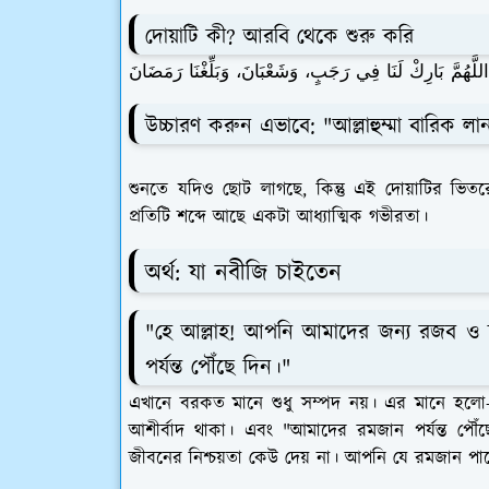
দোয়াটি কী? আরবি থেকে শুরু করি
اللَّهُمَّ بَارِكْ لَنَا فِي رَجَبٍ، وَشَعْبَانَ، وَبَلِّغْنَا رَمَضَانَ
উচ্চারণ করুন এভাবে: "আল্লাহুম্মা বারিক লানা
শুনতে যদিও ছোট লাগছে, কিন্তু এই দোয়াটির ভিত
প্রতিটি শব্দে আছে একটা আধ্যাত্মিক গভীরতা।
অর্থ: যা নবীজি চাইতেন
"হে আল্লাহ! আপনি আমাদের জন্য রজব ও
পর্যন্ত পৌঁছে দিন।"
এখানে বরকত মানে শুধু সম্পদ নয়। এর মানে হলো—আপনা
আশীর্বাদ থাকা। এবং "আমাদের রমজান পর্যন্ত প
জীবনের নিশ্চয়তা কেউ দেয় না। আপনি যে রমজান পাব