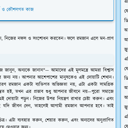
এ
ার্য ও কৌশলগত কাজ
ফে
ড
অ
েন, নিজের নফস ও সংশোধন করতেন। ফলে রমজান এলে মন-প্রাণ
আ
জ
এ
ফে
িজে জানুন, অন্যকে জানান"— আমাদের এই মূলমন্ত্রে আমরা বিশ্বাস
 জন্য নয়। আপনার আশেপাশের মানুষকেও এই দোয়াটি শেখান।
ড
। কারণ রমজান একটা ব্যক্তিগত অভিজ্ঞতা নয়, এটা একটা সামগ্রিক
অ
্তুত হই, তখন এর প্রভাব শুধু আপনার জীবনে নয়—পুরো সমাজে
আ
দোয়াটা পড়ুন। নিজের উপর নিয়ন্ত্রণ রাখার চেষ্টা করুন। এবং
াহ যদি জীবন দেন, তাহলেই আগামী রমজান আপনার হবে। তাই
জ
এ
ত্র। এটা ব্যবহার করুন, শেয়ার করুন, এবং অন্যদের অনুপ্রাণিত
ফে
য়ে দেওয়ার জন্য।