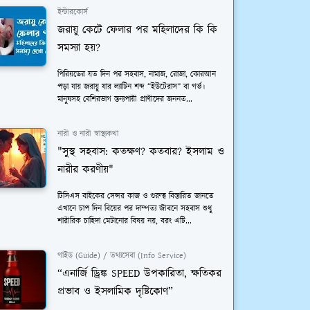
ইন্টারকোর্স
জরায়ু কেটে ফেলার পর মহিলাদের কি কি
সমস্যা হয়?
পিরিয়ডের যত দিন পর সহবাস, নামাজ, রোজা, কোরআন
পড়া যায় জরায়ু যার ল্যাটিন শব্দ “ইউটেরাস” বা গর্ভ।
মানুষসহ বেশিরভাগ স্তন্যপায়ী প্রাণীদের জননত...
নারী ও নারী স্বাস্থ্যকথা
"সুস্থ সহবাস: কতক্ষণ? কতবার? ইসলাম ও
নারীর করণীয়"
টিসিএস বাইকের সেন্সর কাজ ও গুরুত্ব বিস্তারিত জানতে
এখানে চাপ দিন বিয়ের পর দাম্পত্য জীবনে সহবাস শুধু
শারীরিক চাহিদা মেটানোর বিষয় নয়, বরং এটি...
গাইড (Guide) / তথ্যসেবা (Info Service)
“এনার্জি ড্রিঙ্ক SPEED উপকারিতা, ক্ষতিকর
প্রভাব ও ইসলামিক দৃষ্টিকোণ”