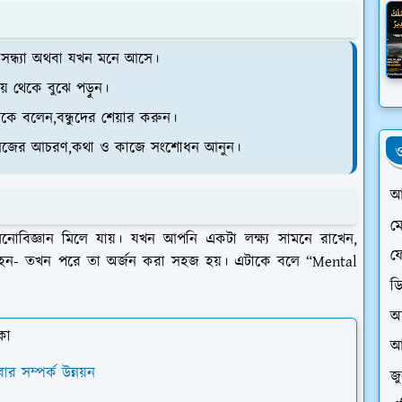
-সন্ধ্যা অথবা যখন মনে আসে।
দয় থেকে বুঝে পড়ুন।
রীকে বলেন,বন্ধুদের শেয়ার করুন।
াশি,নিজের আচরণ,কথা ও কাজে সংশোধন আনুন।
ও
আ
ম
 মনোবিজ্ঞান মিলে যায়। যখন আপনি একটা লক্ষ্য সামনে রাখেন,
ফে
্তুত হন- তখন পরে তা অর্জন করা সহজ হয়। এটাকে বলে
“Mental
ড
অ
কা
আ
র সম্পর্ক উন্নয়ন
জ