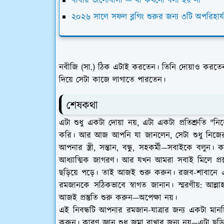
বাবার ভালোবাসা — যা কখনো বলা হয় না
২০২৬ সালে সফল ব্লগিং শুরুর জন্য ৩টি অপরিহ
নবীজি (সা.) ঠিক এটাই করতেন। তিনি দোয়াও করত
দিয়ে সেটা কাজে লাগাতে পারতেন।
শেষকথা
এটা শুধু একটা দোয়া নয়, এটা একটা প্রতিশ্রুতি "ন
করি। আর আজ আপনি যা জানলেন, সেটা শুধু নিজের
আপনার স্ত্রী, সন্তান, বন্ধু, সহকর্মী—সবাইকে বলুন
আধ্যাত্মিক জাগরণ। আর যখন আমরা সবাই মিলে প্রস
ছড়িয়ে পড়ে। তাই আজই শুরু করুন। রজব-শাবানে এই 
রমজানকে সঠিকভাবে স্বাগত জানান।
স্মরণীয়
: আল্ল
আজই প্রস্তুতি শুরু করুন—অপেক্ষা নয়।
এই নিবন্ধটি আপনার রমজান-যাত্রার জন্য একটা মানচি
করুন। কারণ জ্ঞান শুধু জমা রাখার জন্য নয়—এটা ছড়ি