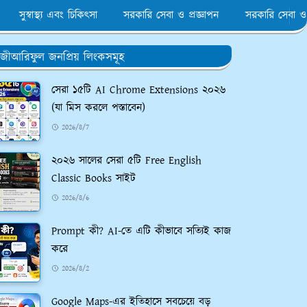
সুস্বাস্থ্য এবং চিকিৎসা
সরকারি সেবা ও প্রজ্ঞাপন
সরকারি সেবা ও
জীআরিফুল জনপ্রিয় লিংকসমূহ
সেরা ১৫টি AI Chrome Extensions ২০২৬
(যা মিস করলে পস্তাবেন)
2026/8/7
২০২৬ সালের সেরা ৫টি Free English
Classic Books সাইট
2026/8/6
Prompt কী? AI-তে এটি কীভাবে সত্যিই কাজ
করে
2026/8/2
Google Maps-এর ইতিহাসে সবচেয়ে বড়