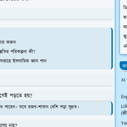
ড
অ
আ
জ
য়ার করুন
এ
তুতির পরিকল্পনা কী?
সপ্তাহে ইসলামিক জ্ঞান পান
কা
AI
র আগেই পড়তে হয়?
En
Li
 পারেন। তবে রজব-শাবান বেশি পড়া সুন্নত।
(জী
Ya
যোগ্য নয়?