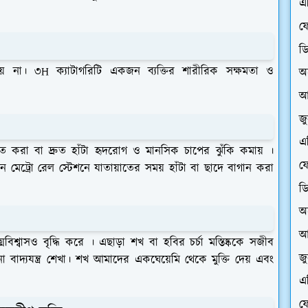
এ
ফে
ড
ায়ী হয় না। ৩H ক্যাটাগরিটি একজন ব্যক্তির শারীরিক সক্ষমতা ও
অ
আ
জ
এ
ত করা বা দ্রুত হাঁটা হৃদরোগ ও মানসিক চাপের ঝুঁকি কমায় ।
ফে
মেট্রো রেল স্টেশনে যাতায়াতের সময় হাঁটা বা ছাদে বাগান করা
ড
অ
আ
ত্মবিশ্বাসও বৃদ্ধি করে । এছাড়া শখ বা হবির চর্চা মস্তিষ্ককে সজীব
জ
বাদ্যযন্ত্র শেখা। শখ আমাদের একঘেয়েমি থেকে মুক্তি দেয় এবং
এ
ফে