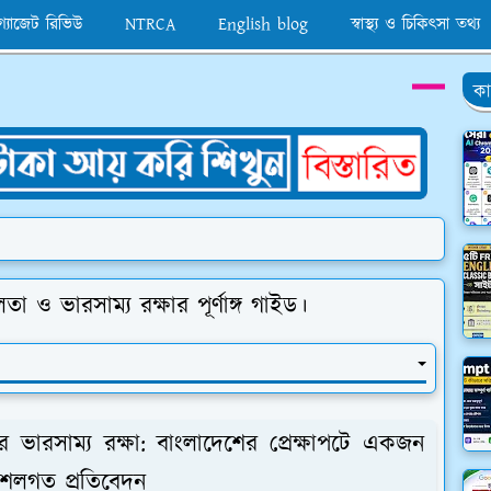
 গ্যাজেট রিভিউ
NTRCA
English blog
স্বাস্থ্য ও চিকিৎসা তথ্য
কা
া ও ভারসাম্য রক্ষার পূর্ণাঙ্গ গাইড।
 ভারসাম্য রক্ষা: বাংলাদেশের প্রেক্ষাপটে একজন
ৌশলগত প্রতিবেদন