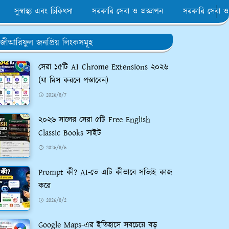
সুস্বাস্থ্য এবং চিকিৎসা
সরকারি সেবা ও প্রজ্ঞাপন
সরকারি সেবা ও
জীআরিফুল জনপ্রিয় লিংকসমূহ
সেরা ১৫টি AI Chrome Extensions ২০২৬
(যা মিস করলে পস্তাবেন)
2026/8/7
২০২৬ সালের সেরা ৫টি Free English
Classic Books সাইট
2026/8/6
Prompt কী? AI-তে এটি কীভাবে সত্যিই কাজ
করে
2026/8/2
Google Maps-এর ইতিহাসে সবচেয়ে বড়