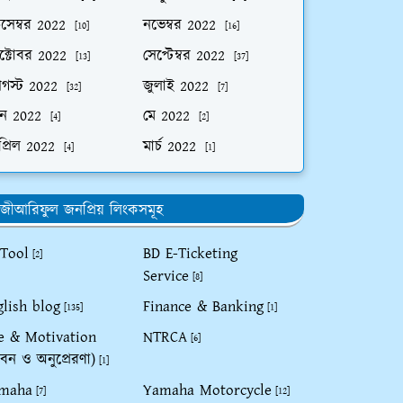
িসেম্বর 2022
নভেম্বর 2022
[10]
[16]
ক্টোবর 2022
সেপ্টেম্বর 2022
[13]
[37]
গস্ট 2022
জুলাই 2022
[32]
[7]
ুন 2022
মে 2022
[4]
[2]
প্রিল 2022
মার্চ 2022
[4]
[1]
জীআরিফুল জনপ্রিয় লিংকসমূহ
 Tool
BD E-Ticketing
[2]
Service
[8]
glish blog
Finance & Banking
[135]
[1]
fe & Motivation
NTRCA
[6]
বন ও অনুপ্রেরণা)
[1]
maha
Yamaha Motorcycle
[7]
[12]