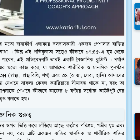
ীপুর মতো জনাকীর্ণ এলাকায় বসবাসকারী একজন পেশাদার ব্যক্তির
া । কিন্তু এই প্রতিকূলতা সত্ত্বেও কীভাবে ০৭:৪৫-এ ঘুম থেকে
েন, এই প্রতিবেদনটি তারই একটি বৈজ্ঞানিক ব্লুপ্রিন্ট । পর্যাপ্ত
ন' এর মতো কাজ করে, যা আমাদের শারীরিক ও মানসিক পুনর্গঠন
H (স্বাস্থ্য, স্বাস্থ্যবিধি, শখ) এবং ৩S (আত্মা, সেবা, হাসি) আমাদের
যেখানে সাফল্য কেবল ক্যারিয়ারে সীমাবদ্ধ থাকে না, বরং তা
া আপনাকে শেখাবে কীভাবে কাজের ৮ ঘণ্টায় সর্বোচ্চ আউটপুট বের
ৃপ্ত করতে হয়।
ঞানিক গুরুত্ব
ভের ওপর ভিত্তি করে দাঁড়িয়ে আছে: কঠোর পরিশ্রম, গভীর ঘুম এবং
ন নয়, বরং এটি একজন ব্যক্তির মানসিক ও শারীরিক শক্তির