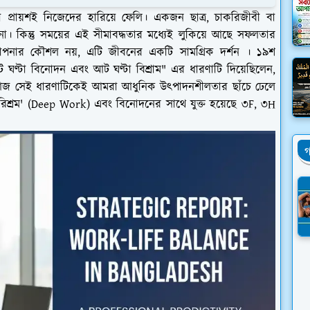
া প্রায়শই নিজেদের হারিয়ে ফেলি। একজন ছাত্র, চাকরিজীবী বা
 হয় না। কিন্তু সময়ের এই সীমাবদ্ধতার মধ্যেই লুকিয়ে আছে সফলতার
থাপনার কৌশল নয়, এটি জীবনের একটি সামগ্রিক দর্শন । ১৯শ
 আট ঘণ্টা বিনোদন এবং আট ঘণ্টা বিশ্রাম" এর ধারণাটি দিয়েছিলেন,
। আজ সেই ধারণাটিকেই আমরা আধুনিক উৎপাদনশীলতার ছাঁচে ঢেলে
পরিশ্রম' (Deep Work) এবং বিনোদনের সাথে যুক্ত হয়েছে ৩F, ৩H
গ