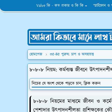
Valve কি - কত প্রকার ও কি কি
স্মার্টফোন ও
হোমপেজ
৩৫-৪৫ পুরুষ: চাপ ও অসহায়ত্ব
৮+৮+৮ নিয়ম: কর্মব্যস্ত জীবনে উৎপাদনশীলত
নিচের যে অংশ থেকে পড়তে চান, ক্লিক করুন
৮+৮+৮ নিয়মের মাধ্যমে জীবন ও কর্মের
পেশাদার উৎপাদনশীলতা প্রশিক্ষকের ক