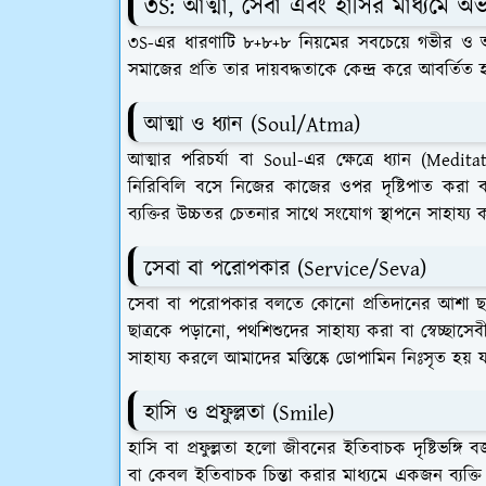
​৩S: আত্মা, সেবা এবং হাসির মাধ্যমে অভ্যন
​৩S-এর ধারণাটি ৮+৮+৮ নিয়মের সবচেয়ে গভীর ও অন
সমাজের প্রতি তার দায়বদ্ধতাকে কেন্দ্র করে আবর্তিত 
​আত্মা ও ধ্যান (Soul/Atma)
​আত্মার পরিচর্যা বা Soul-এর ক্ষেত্রে ধ্যান (Medi
নিরিবিলি বসে নিজের কাজের ওপর দৃষ্টিপাত করা বা গ
ব্যক্তির উচ্চতর চেতনার সাথে সংযোগ স্থাপনে সাহায্য 
​সেবা বা পরোপকার (Service/Seva)
​সেবা বা পরোপকার বলতে কোনো প্রতিদানের আশা ছ
ছাত্রকে পড়ানো, পথশিশুদের সাহায্য করা বা স্বেচ্ছা
সাহায্য করলে আমাদের মস্তিষ্কে ডোপামিন নিঃসৃত হয় যা
​হাসি ও প্রফুল্লতা (Smile)
​হাসি বা প্রফুল্লতা হলো জীবনের ইতিবাচক দৃষ্টিভঙ্গি
বা কেবল ইতিবাচক চিন্তা করার মাধ্যমে একজন ব্যক্ত