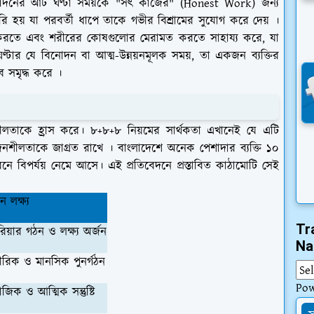
তার দিনের আট ঘণ্টা সময়কে "সৎ কাজের" (Honest Work) জন্য
ৈরি হয় যা পরবর্তী ধাপে তাকে গভীর বিশ্রামের সুযোগ করে দেয় ।
ীভূত করতে এবং শরীরের কোষগুলোর মেরামত করতে সাহায্য করে, যা
ণ্টার যে বিনোদন বা আত্ম-উন্নয়নমূলক সময়, তা একজন ব্যক্তির
 সমৃদ্ধ করে ।
শীলতাকে হ্রাস করে। ৮+৮+৮ নিয়মের সার্থকতা এখানেই যে এটি
জনশীলতাকে জাগ্রত রাখে । বাংলাদেশে অনেক পেশাদার ব্যক্তি ১০
ে বিপর্যয় নেমে আসে। এই প্রতিবেদনে প্রস্তাবিত কাঠামোটি সেই
ান লক্ষ্য
Tr
ারিয়ার গঠন ও লক্ষ্য অর্জন
Na
ীরিক ও মানসিক পুনর্গঠন
Po
াজিক ও আত্মিক সন্তুষ্টি