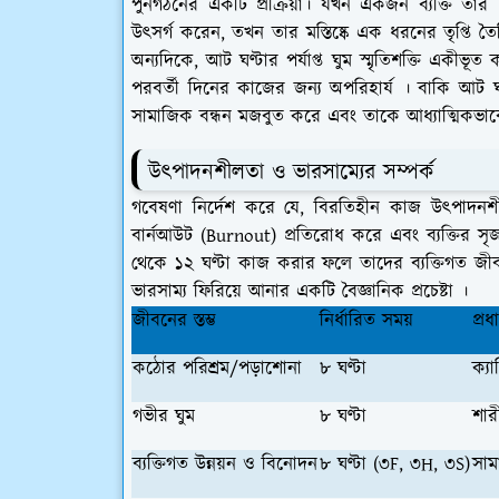
পুনর্গঠনের একটি প্রক্রিয়া। যখন একজন ব্যক্তি 
উৎসর্গ করেন, তখন তার মস্তিষ্কে এক ধরনের তৃপ্তি ত
অন্যদিকে, আট ঘণ্টার পর্যাপ্ত ঘুম স্মৃতিশক্তি এক
পরবর্তী দিনের কাজের জন্য অপরিহার্য । বাকি আট ঘ
সামাজিক বন্ধন মজবুত করে এবং তাকে আধ্যাত্মিকভাবে
​উৎপাদনশীলতা ও ভারসাম্যের সম্পর্ক
​গবেষণা নির্দেশ করে যে, বিরতিহীন কাজ উৎপাদন
বার্নআউট (Burnout) প্রতিরোধ করে এবং ব্যক্তির সৃ
থেকে ১২ ঘণ্টা কাজ করার ফলে তাদের ব্যক্তিগত জীবন
ভারসাম্য ফিরিয়ে আনার একটি বৈজ্ঞানিক প্রচেষ্টা ।
জীবনের স্তম্ভ
নির্ধারিত সময়
প্রধ
কঠোর পরিশ্রম/পড়াশোনা
৮ ঘণ্টা
ক্য
গভীর ঘুম
৮ ঘণ্টা
শার
ব্যক্তিগত উন্নয়ন ও বিনোদন
৮ ঘণ্টা (৩F, ৩H, ৩S)
সাম