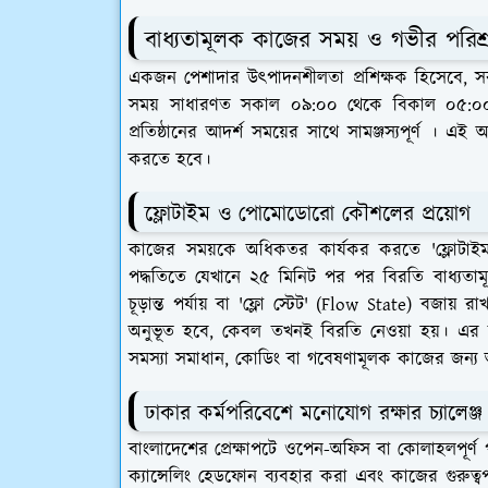
বাধ্যতামূলক কাজের সময় ও গভীর পরি
​একজন পেশাদার উৎপাদনশীলতা প্রশিক্ষক হিসেবে, সক
সময় সাধারণত সকাল ০৯:০০ থেকে বিকাল ০৫:০০ পর্
প্রতিষ্ঠানের আদর্শ সময়ের সাথে সামঞ্জস্যপূর্ণ । 
করতে হবে।
​ফ্লোটাইম ও পোমোডোরো কৌশলের প্রয়োগ
​কাজের সময়কে অধিকতর কার্যকর করতে 'ফ্লোটাইম
পদ্ধতিতে যেখানে ২৫ মিনিট পর পর বিরতি বাধ্যতাম
চূড়ান্ত পর্যায় বা 'ফ্লো স্টেট' (Flow State) বজায়
অনুভূত হবে, কেবল তখনই বিরতি নেওয়া হয়। এর ফলে
সমস্যা সমাধান, কোডিং বা গবেষণামূলক কাজের জন্য 
​ঢাকার কর্মপরিবেশে মনোযোগ রক্ষার চ্যালেঞ্জ
​বাংলাদেশের প্রেক্ষাপটে ওপেন-অফিস বা কোলাহলপূর
ক্যান্সেলিং হেডফোন ব্যবহার করা এবং কাজের গুরুত্বপূ