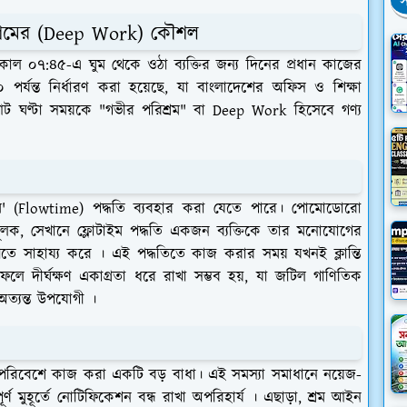
স
শ্রমের (Deep Work) কৌশল
াল ০৭:৪৫-এ ঘুম থেকে ওঠা ব্যক্তির জন্য দিনের প্রধান কাজের
যন্ত নির্ধারণ করা হয়েছে, যা বাংলাদেশের অফিস ও শিক্ষা
এই আট ঘণ্টা সময়কে "গভীর পরিশ্রম" বা Deep Work হিসেবে গণ্য
' (Flowtime) পদ্ধতি ব্যবহার করা যেতে পারে। পোমোডোরো
ূলক, সেখানে ফ্লোটাইম পদ্ধতি একজন ব্যক্তিকে তার মনোযোগের
 রাখতে সাহায্য করে । এই পদ্ধতিতে কাজ করার সময় যখনই ক্লান্তি
 দীর্ঘক্ষণ একাগ্রতা ধরে রাখা সম্ভব হয়, যা জটিল গাণিতিক
অত্যন্ত উপযোগী ।
্ণ পরিবেশে কাজ করা একটি বড় বাধা। এই সমস্যা সমাধানে নয়েজ-
র্ণ মুহূর্তে নোটিফিকেশন বন্ধ রাখা অপরিহার্য । এছাড়া, শ্রম আইন