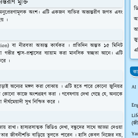
্তরীণ মুক্তি
ড
ুপ্রেরণামূলক অংশ। এটি একজন ব্যক্তির অভ্যন্তরীণ জগত এবং
অ
হয় ।
আ
জ
tation) বা নীরবতা অত্যন্ত কার্যকর । প্রতিদিন অন্তত ১৫ মিনিট
এ
ভীর শ্বাস-প্রশ্বাসের ব্যায়াম করা মানসিক স্বচ্ছতা আনে। এটি
করে ।
কা
াড়াই অন্যের মঙ্গল করা বোঝায় । এটি হতে পারে কোনো জুনিয়র
AI
সেবী কোনো কাজে অংশগ্রহণ করা । গবেষণায় দেখা গেছে যে, অন্যকে
 দীর্ঘমেয়াদী সুখ নিশ্চিত করে ।
En
Li
(জী
 বজায় রাখা। হাস্যরসাত্মক ভিডিও দেখা, বন্ধুদের সাথে আড্ডা দেওয়া
Ya
ি তার জীবনীশক্তি বাড়িয়ে তুলতে পারেন । হাসি কেবল নিজের নয়,