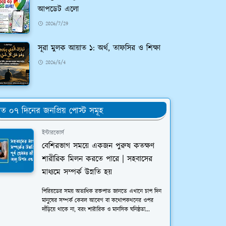
আপডেট এলো
2026/7/29
সূরা মুলক আয়াত ১: অর্থ, তাফসির ও শিক্ষা
2026/5/4
ত ০৭ দিনের জনপ্রিয় পোস্ট সমূহ
ইন্টারকোর্স
বেশিরভাগ সময়ে একজন পুরুষ কতক্ষণ
শারীরিক মিলন করতে পারে | সহবাসের
মাধ্যমে সম্পর্ক উন্নতি হয়
পিরিয়ডের সময় অত্যধিক রক্তপাত জানতে এখানে চাপ দিন
মানুষের সম্পর্ক কেবল আবেগ বা কথোপকথনের ওপর
দাঁড়িয়ে থাকে না, বরং শারীরিক ও মানসিক ঘনিষ্ঠতা...