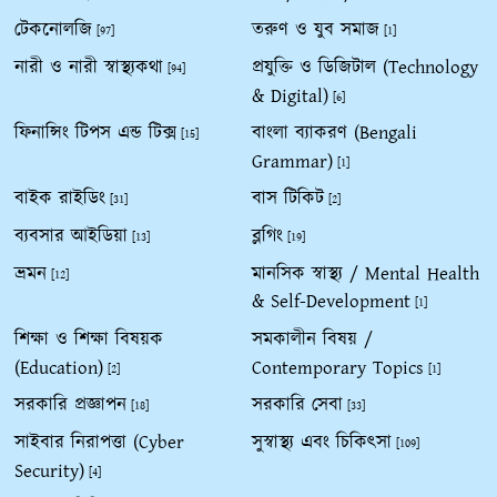
টেকনোলজি
তরুণ ও যুব সমাজ
[97]
[1]
নারী ও নারী স্বাস্থ্যকথা
প্রযুক্তি ও ডিজিটাল (Technology
[94]
& Digital)
[6]
ফিনান্সিং টিপস এন্ড টিক্স
বাংলা ব্যাকরণ (Bengali
[15]
Grammar)
[1]
বাইক রাইডিং
বাস টিকিট
[31]
[2]
ব্যবসার আইডিয়া
ব্লগিং
[13]
[19]
ভ্রমন
মানসিক স্বাস্থ্য / Mental Health
[12]
& Self-Development
[1]
শিক্ষা ও শিক্ষা বিষয়ক
সমকালীন বিষয় /
(Education)
Contemporary Topics
[2]
[1]
সরকারি প্রজ্ঞাপন
সরকারি সেবা
[18]
[33]
সাইবার নিরাপত্তা (Cyber
সুস্বাস্থ্য এবং চিকিৎসা
[109]
Security)
[4]