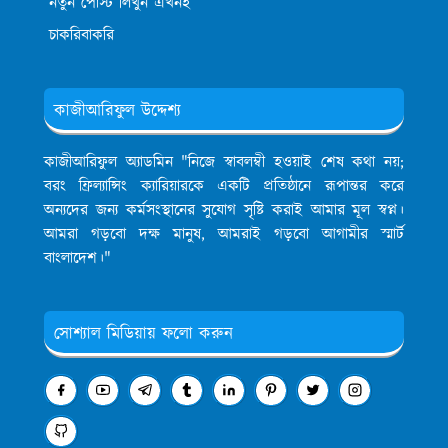
নতুন পোস্ট লিখুন এখনই
চাকরিবাকরি
কাজীআরিফুল উদ্দেশ্য
কাজীআরিফুল অ্যাডমিন
"নিজে স্বাবলম্বী হওয়াই শেষ কথা নয়;
বরং ফ্রিল্যান্সিং ক্যারিয়ারকে একটি প্রতিষ্ঠানে রূপান্তর করে
অন্যদের জন্য কর্মসংস্থানের সুযোগ সৃষ্টি করাই আমার মূল স্বপ্ন।
আমরা গড়বো দক্ষ মানুষ, আমরাই গড়বো আগামীর স্মার্ট
বাংলাদেশ।"
সোশ্যাল মিডিয়ায় ফলো করুন