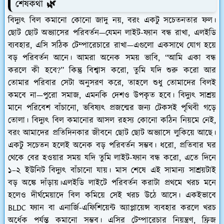
শেষকথা 🌿
বিদ্যুৎ বিল কমানো কোনো জাদু নয়, বরং একটু সচেতনতার ফল।
ছোট ছোট অভ্যাসের পরিবর্তন—যেমন লাইট-ফ্যান বন্ধ রাখা, এলইডি
ব্যবহার, এসি সঠিক টেম্পারেচারে রাখা—এগুলো একসাথে যোগ হয়ে
বড় পরিবর্তন আনে। আমরা অনেক সময় ভাবি, “আমি একা বন্ধ
করলে কী হবে?” কিন্তু বিশ্বাস করো, তুমি যদি শুরু করো আর
তোমার পরিবার সেটা অনুসরণ করে, তাহলে শুধু তোমাদের বিলই
কমবে না—পুরো সমাজ, এমনকি দেশও উপকৃত হবে। বিদ্যুৎ সাশ্রয়
মানে পরিবেশ বাঁচানো, ভবিষ্যৎ প্রজন্মের জন্য টেকসই পৃথিবী গড়ে
তোলা। বিদ্যুৎ বিল কমানোর আসল রহস্য কোনো কঠিন নিয়মে নেই,
বরং আমাদের প্রতিদিনকার জীবনে ছোট ছোট অভ্যাসে লুকিয়ে আছে।
একটু সচেতন হলেই অনেক বড় পরিবর্তন সম্ভব। ধরো, প্রতিবার ঘর
থেকে বের হওয়ার সময় যদি তুমি লাইট-ফ্যান বন্ধ করো, এতে দিনে
১–২ ইউনিট বিদ্যুৎ বাঁচানো যায়। মাস শেষে এই সামান্য সাশ্রয়টাই
বড় অঙ্কে দাঁড়ায়।এলইডি লাইটে পরিবর্তন করাটা প্রথমে খরচ মনে
হলেও দীর্ঘমেয়াদে বিল কমিয়ে সেই খরচ উঠে আসে। একইভাবে
BLDC ফ্যান বা এনার্জি-এফিশিয়েন্ট অ্যাপ্লায়েন্স ব্যবহার করলে খরচ
অর্ধেক পর্যন্ত কমানো সম্ভব। এসির টেম্পারেচার নিয়ন্ত্রণ, ফ্রিজ