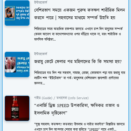
ইন্টারকোর্স
বেশিরভাগ সময়ে একজন পুরুষ কতক্ষণ শারীরিক মিলন
করতে পারে | সহবাসের মাধ্যমে সম্পর্ক উন্নতি হয়
পিরিয়ডের সময় অত্যধিক রক্তপাত জানতে এখানে চাপ দিন মানুষের সম্পর্ক
কেবল আবেগ বা কথোপকথনের ওপর দাঁড়িয়ে থাকে না, বরং শারীরিক ও
মানসিক ঘনিষ্ঠতা...
ইন্টারকোর্স
জরায়ু কেটে ফেলার পর মহিলাদের কি কি সমস্যা হয়?
পিরিয়ডের যত দিন পর সহবাস, নামাজ, রোজা, কোরআন পড়া যায় জরায়ু যার
ল্যাটিন শব্দ “ইউটেরাস” বা গর্ভ। মানুষসহ বেশিরভাগ স্তন্যপায়ী প্রাণীদের
জননত...
গাইড (Guide) / তথ্যসেবা (Info Service)
“এনার্জি ড্রিঙ্ক SPEED উপকারিতা, ক্ষতিকর প্রভাব ও
ইসলামিক দৃষ্টিকোণ”
"সুস্থ সহবাস: কতক্ষণ? কতবার? ইসলাম ও নারীর করণীয়" বিস্তারিত জানতে
এখানে চাপ দিন আপনার শেয়ার করা ছবিতে "SPEED" নামে একট...