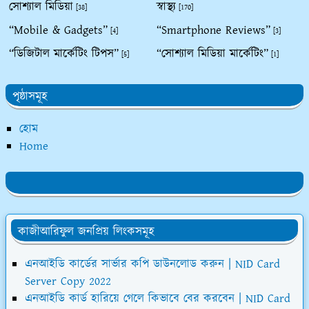
সোশ্যাল মিডিয়া
স্বাস্থ্য
[38]
[170]
“Mobile & Gadgets”
“Smartphone Reviews”
[4]
[3]
“ডিজিটাল মার্কেটিং টিপস”
“সোশ্যাল মিডিয়া মার্কেটিং”
[5]
[1]
পৃষ্ঠাসমূহ
হোম
Home
কাজীআরিফুল জনপ্রিয় লিংকসমূহ
এনআইডি কার্ডের সার্ভার কপি ডাউনলোড করুন | NID Card
Server Copy 2022
এনআইডি কার্ড হারিয়ে গেলে কিভাবে বের করবেন | NID Card