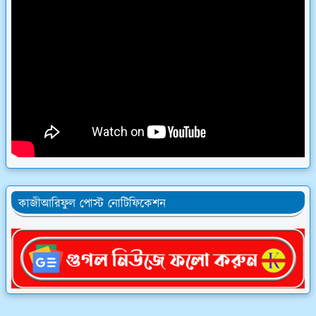
কাজীআরিফুল পোস্ট নোটিফিকেশন