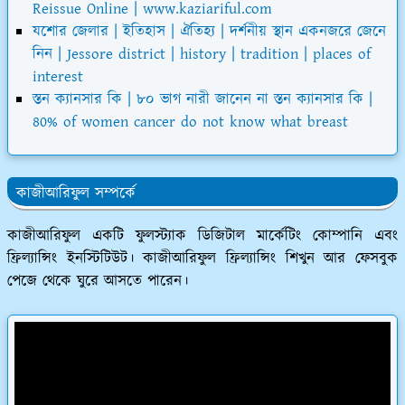
Reissue Online | www.kaziariful.com
যশোর জেলার | ইতিহাস | ঐতিহ্য | দর্শনীয় স্থান একনজরে জেনে
নিন | Jessore district | history | tradition | places of
interest
স্তন ক্যানসার কি | ৮০ ভাগ নারী জানেন না স্তন ক্যানসার কি |
80% of women cancer do not know what breast
কাজীআরিফুল সম্পর্কে
কাজীআরিফুল একটি ফুলস্ট্যাক ডিজিটাল মার্কেটিং কোম্পানি এবং
ফ্রিল্যান্সিং ইনস্টিটিউট। কাজীআরিফুল ফ্রিল্যান্সিং শিখুন আর ফেসবুক
পেজে থেকে ঘুরে আসতে পারেন।