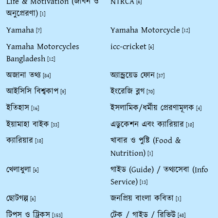
Life & Motivation (জীবন ও
NTRCA
[6]
অনুপ্রেরণা)
[1]
Yamaha
Yamaha Motorcycle
[7]
[12]
Yamaha Motorcycles
icc-cricket
[6]
Bangladesh
[12]
অজানা তথ্য
অ্যান্ড্রয়েড ফোন
[84]
[37]
আইসিসি বিশ্বকাপ
ইংরেজি ব্লগ
[9]
[70]
ইতিহাস
ইসলামিক/ধর্মীয় প্রেরণামূলক
[16]
[4]
ইয়ামাহা বাইক
এডুকেশন এবং ক্যারিয়ার
[33]
[10]
ক্যারিয়ার
খাবার ও পুষ্টি (Food &
[18]
Nutrition)
[1]
খেলাধুলা
গাইড (Guide) / তথ্যসেবা (Info
[6]
Service)
[13]
ছোটগল্প
জনপ্রিয় বাংলা কবিতা
[6]
[1]
টিপস ও ট্রিকস
টেক / গাইড / রিভিউ
[153]
[48]