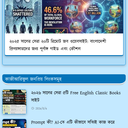
২০২৫ সালের সেরা ২০টি রিমোট জব ওয়েবসাইট: বাংলাদেশী
ফ্রিল্যান্সারদের জন্য পূর্ণাঙ্গ গাইড এবং কৌশল
কাজীআরিফুল জনপ্রিয় লিংকসমূহ
২০২৬ সালের সেরা ৫টি Free English Classic Books
সাইট
2026/8/6
Prompt কী? AI-তে এটি কীভাবে সত্যিই কাজ করে