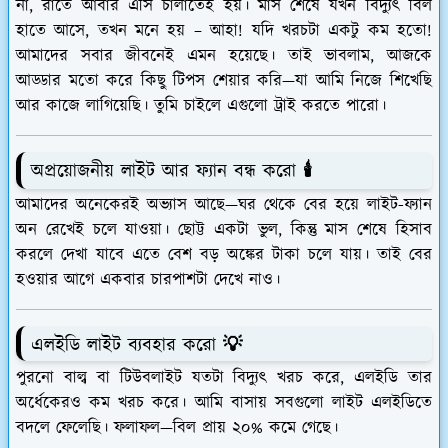
না, রাতে আবার এসি চালাতেই হয়। মাস শেষে যখন বিদ্যুৎ বিল
হাতে আসে, তখন মনে হয় – আহা! যদি খরচটা একটু কম হতো!
আমাদের সবার জীবনেই এমন হয়েছে। তাই ভাবলাম, আজকে
আড্ডার মতো করে কিছু টিপস শেয়ার করি—যা আমি নিজে শিখেছি
আর কাজে লাগিয়েছি। তুমি চাইলে এগুলো ট্রাই করতে পারো।
অপ্রয়োজনীয় লাইট আর ফ্যান বন্ধ করো 🕯️
আমাদের অনেকেরই অভ্যাস আছে—ঘর থেকে বের হয়ে লাইট-ফ্যান
অন রেখেই চলে যাওয়া। ছোট্ট একটা ভুল, কিন্তু মাস শেষে হিসাব
করলে দেখা যাবে এতে বেশ বড় অঙ্কের টাকা চলে যায়। তাই বের
হওয়ার আগে একবার চারপাশটা দেখে নাও।
এলইডি লাইট ব্যবহার করো 💡
পুরনো বাল্ব বা টিউবলাইট যতটা বিদ্যুৎ খরচ করে, এলইডি তার
অর্ধেকেরও কম খরচ করে। আমি বাসায় সবগুলো লাইট এলইডিতে
বদলে ফেলেছি। ফলাফল—বিল প্রায় ২০% কমে গেছে।