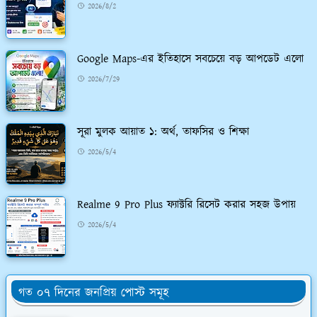
2026/8/2
Google Maps-এর ইতিহাসে সবচেয়ে বড় আপডেট এলো
2026/7/29
সূরা মুলক আয়াত ১: অর্থ, তাফসির ও শিক্ষা
2026/5/4
Realme 9 Pro Plus ফ্যাক্টরি রিসেট করার সহজ উপায়
2026/5/4
গত ০৭ দিনের জনপ্রিয় পোস্ট সমূহ