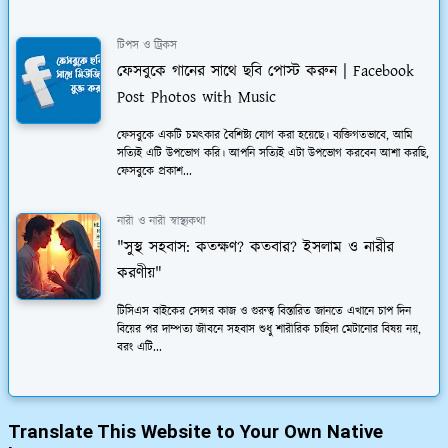
টিপস ও ট্রিকস
ফেসবুকে গানের সাথে ছবি পোস্ট করুন | Facebook
Post Photos with Music
ফেসবুকে একটি চমত্কার বৈশিষ্ট্য যোগ করা হয়েছে। ব্যক্তিগতভাবে, আমি
সত্যিই এটি উপভোগ করি। আপনি সত্যিই এটা উপভোগ করবেন আশা করছি,
ফেসবুকে প্রকাশ...
নারী ও নারী স্বাস্থ্যকথা
"সুস্থ সহবাস: কতক্ষণ? কতবার? ইসলাম ও নারীর
করণীয়"
টিসিএস বাইকের সেন্সর কাজ ও গুরুত্ব বিস্তারিত জানতে এখানে চাপ দিন
বিয়ের পর দাম্পত্য জীবনে সহবাস শুধু শারীরিক চাহিদা মেটানোর বিষয় নয়,
বরং এটি...
Translate This Website to Your Own Native