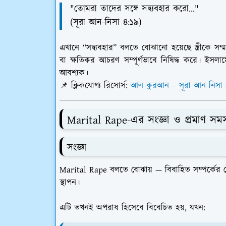
"তোমরা তাদের সঙ্গে সদ্ব্যবহার করো..."
(সূরা আন-নিসা ৪:১৯)
এখানে “সদ্ব্যবহার” বলতে বোঝানো হয়েছে স্ত্রীকে সম্
বা ক্ষতিকর আচরণ সম্পূর্ণভাবে নিষিদ্ধ করে। ইসলামে স
আবশ্যক।
📌
ক্লিকযোগ্য রিসোর্স:
আল-কুরআন – সূরা আন-নিসা 
Marital Rape-এর সংজ্ঞা ও প্রমাণ সমস্
সংজ্ঞা
Marital Rape
বলতে বোঝায় —
বিবাহিত সম্পর্কের 
স্থাপন
।
এটি তখনই অপরাধ হিসেবে বিবেচিত হয়, যখন: