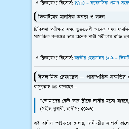
📌
ক্লিকযোগ্য রিসোর্স:
WHO – ফরেনসিক প্রমাণ সংরক্
ভিকটিমের মানসিক অবস্থা ও লজ্জা
চিকিৎসা পরীক্ষার সময় ভুক্তভোগী অনেক সময় মানসি
সামাজিক কলঙ্কের ভয়ে অনেক নারী পরীক্ষায় রাজি হন ন
📌
ক্লিকযোগ্য রিসোর্স:
জাতীয় হেল্পলাইন ১০৯ – ভিকট
ইসলামিক রেফারেন্স
— পারস্পরিক সম্মতির গু
রাসূলুল্লাহ ﷺ বলেছেন—
“তোমাদের কেউ তার স্ত্রীকে দাসীর মতো মারবে
(সহীহ বুখারী, হাদীস: ৫১৯৩)
এই হাদীস স্পষ্টভাবে দেখায়, স্বামী-স্ত্রীর সম্পর্