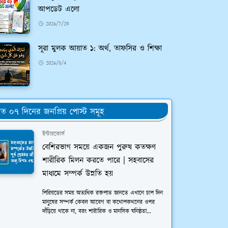
আপডেট এলো
2026/7/29
সূরা মুলক আয়াত ১: অর্থ, তাফসির ও শিক্ষা
2026/5/4
ত ০৭ দিনের জনপ্রিয় পোস্ট সমূহ
ইন্টারকোর্স
বেশিরভাগ সময়ে একজন পুরুষ কতক্ষণ
শারীরিক মিলন করতে পারে | সহবাসের
মাধ্যমে সম্পর্ক উন্নতি হয়
পিরিয়ডের সময় অত্যধিক রক্তপাত জানতে এখানে চাপ দিন
মানুষের সম্পর্ক কেবল আবেগ বা কথোপকথনের ওপর
দাঁড়িয়ে থাকে না, বরং শারীরিক ও মানসিক ঘনিষ্ঠতা...