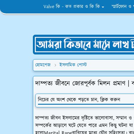
Valve কি - কত প্রকার ও কি কি
স্মার্টফোন ও
হোমপেজ
ইসলামিক পোস্ট
দাম্পত্য জীবনে জোরপূর্বক মিলন প্রমাণ
নিচের যে অংশ থেকে পড়তে চান, ক্লিক করুন
দাম্পত্য জীবন ইসলামের দৃষ্টিতে ভালোবাসা, সম্মান ও পা
সম্পর্কের আড়ালে ঘটে যেতে পারে এমন কিছু ঘটনা য
হলো
Marital Rape
বা
বিয়ের মধ্যে যৌন সহিংসতা
। বা