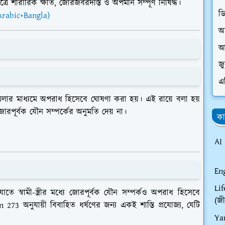
ত্রে
শারীরিক ক্ষতি, জোরজবরদস্তি ও অপমান সম্পূর্ণ নিষিদ্ধ
।
ড
Arabic+Bangla)
অ
আ
জ
এ
লার মাধ্যমে অপরাধ হিসেবে ঘোষণা করা হয়। এই রায়ে বলা হয়
জোরপূর্বক যৌন সম্পর্কের অনুমতি দেয় না।
কা
AI
En
Li
তে স্বামী-স্ত্রীর মধ্যে জোরপূর্বক যৌন সম্পর্কও অপরাধ হিসেবে
(জী
n 273
অনুযায়ী বিবাহিত ধর্ষণের জন্য একই শাস্তি প্রযোজ্য, যেটি
Ya