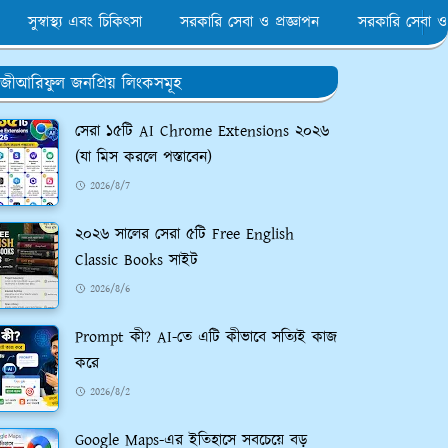
সুস্বাস্থ্য এবং চিকিৎসা
সরকারি সেবা ও প্রজ্ঞাপন
সরকারি সেবা ও
জীআরিফুল জনপ্রিয় লিংকসমূহ
সেরা ১৫টি AI Chrome Extensions ২০২৬
(যা মিস করলে পস্তাবেন)
2026/8/7
২০২৬ সালের সেরা ৫টি Free English
Classic Books সাইট
2026/8/6
Prompt কী? AI-তে এটি কীভাবে সত্যিই কাজ
করে
2026/8/2
Google Maps-এর ইতিহাসে সবচেয়ে বড়