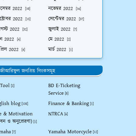
িসেম্বর 2022
নভেম্বর 2022
[10]
[16]
ক্টোবর 2022
সেপ্টেম্বর 2022
[13]
[37]
গস্ট 2022
জুলাই 2022
[32]
[7]
ুন 2022
মে 2022
[4]
[2]
প্রিল 2022
মার্চ 2022
[4]
[1]
জীআরিফুল জনপ্রিয় লিংকসমূহ
 Tool
BD E-Ticketing
[2]
Service
[8]
glish blog
Finance & Banking
[135]
[1]
fe & Motivation
NTRCA
[6]
বন ও অনুপ্রেরণা)
[1]
maha
Yamaha Motorcycle
[7]
[12]