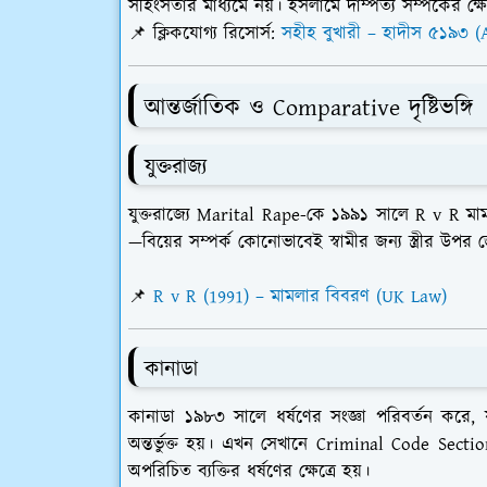
সহিংসতার মাধ্যমে নয়। ইসলামে দাম্পত্য সম্পর্কের ক্ষে
📌
ক্লিকযোগ্য রিসোর্স:
সহীহ বুখারী – হাদীস ৫১৯৩ (
আন্তর্জাতিক ও Comparative দৃষ্টিভঙ্গি
যুক্তরাজ্য
যুক্তরাজ্যে
Marital Rape
-কে ১৯৯১ সালে
R v R
মাম
—বিয়ের সম্পর্ক কোনোভাবেই স্বামীর জন্য স্ত্রীর উপর 
📌
R v R (1991) – মামলার বিবরণ (UK Law)
কানাডা
কানাডা ১৯৮৩ সালে ধর্ষণের সংজ্ঞা পরিবর্তন করে, যা
অন্তর্ভুক্ত হয়। এখন সেখানে
Criminal Code Sectio
অপরিচিত ব্যক্তির ধর্ষণের ক্ষেত্রে হয়।