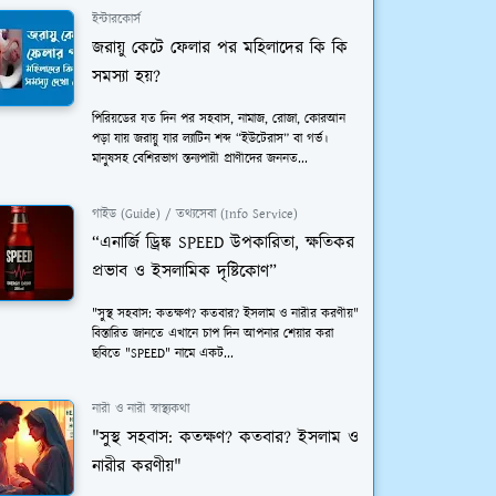
ইন্টারকোর্স
জরায়ু কেটে ফেলার পর মহিলাদের কি কি
সমস্যা হয়?
পিরিয়ডের যত দিন পর সহবাস, নামাজ, রোজা, কোরআন
পড়া যায় জরায়ু যার ল্যাটিন শব্দ “ইউটেরাস” বা গর্ভ।
মানুষসহ বেশিরভাগ স্তন্যপায়ী প্রাণীদের জননত...
গাইড (Guide) / তথ্যসেবা (Info Service)
“এনার্জি ড্রিঙ্ক SPEED উপকারিতা, ক্ষতিকর
প্রভাব ও ইসলামিক দৃষ্টিকোণ”
"সুস্থ সহবাস: কতক্ষণ? কতবার? ইসলাম ও নারীর করণীয়"
বিস্তারিত জানতে এখানে চাপ দিন আপনার শেয়ার করা
ছবিতে "SPEED" নামে একট...
নারী ও নারী স্বাস্থ্যকথা
"সুস্থ সহবাস: কতক্ষণ? কতবার? ইসলাম ও
নারীর করণীয়"